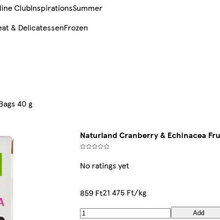
line Club
Inspirations
Summer
at & Delicatessen
Frozen
Bags 40 g
Naturland Cranberry & Echinacea Frui
No ratings yet
21 475 Ft/kg
859 Ft
Add