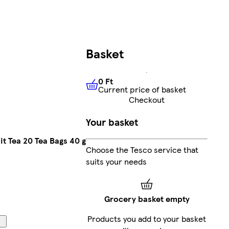
Basket
0 Ft
Current price of basket
0 Ft
Current price of basket
Checkout
Your basket
t Tea 20 Tea Bags 40 g
Choose the Tesco service that
suits your needs
Grocery basket empty
Products you add to your basket