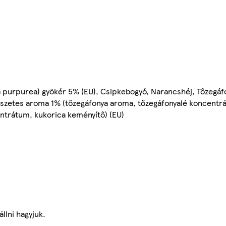
a purpurea) gyökér 5% (EU), Csipkebogyó, Narancshéj, Tőzegáf
észetes aroma 1% (tőzegáfonya aroma, tőzegáfonyalé koncentr
ntrátum, kukorica keményítő) (EU)
állni hagyjuk.