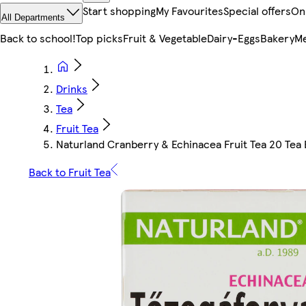
Start shopping
My Favourites
Special offers
On
All Departments
Back to school!
Top picks
Fruit & Vegetable
Dairy-Eggs
Bakery
Me
Drinks
Tea
Fruit Tea
Naturland Cranberry & Echinacea Fruit Tea 20 Tea 
Back to Fruit Tea