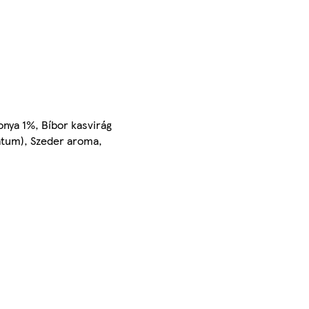
onya 1%, Bíbor kasvirág
átum), Szeder aroma,