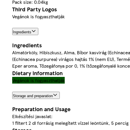
Pack size: 0.04kg
Third Party Logos
Vegánok is fogyaszthatják
Ingredients
Ingredients
Almatörköly, Hibiszkusz, Alma, Bíbor kasvirág (Echinace
(Echinacea purpurea) virágos hajtás 1% (nem EU), Term
Eper aroma, Tőzegáfonya por 0, 1% (tőzegáfonyalé konce
Dietary information
Vegánok is fogyaszthatják
Storage and preparation
Preparation and Usage
Elkészítési javaslat:
1 filtert 2 dl forrásig melegített vízzel leöntünk, 5 percig 