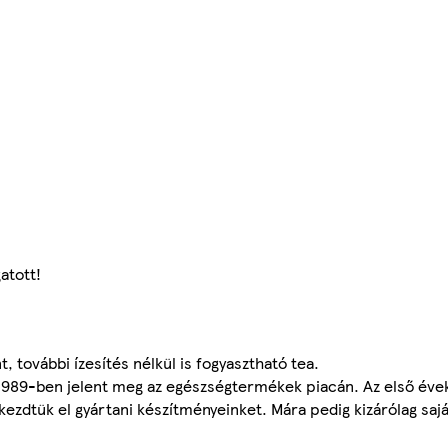
atott!
további ízesítés nélkül is fogyasztható tea.
 1989-ben jelent meg az egészségtermékek piacán. Az első éve
dtük el gyártani készítményeinket. Mára pedig kizárólag sajá