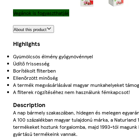
Vegánok is fogyaszthatják
About this product
Highlights
Gyümölcsös élmény gyógynövénnyel
Üdítő frissesség
Borítékolt filterben
Ellenőrzött minőség
A termék megvásárlásával magyar munkahelyeket támog
A filterek rögzítéséhez nem használunk fémkapcsot!
Description
A nap bármely szakaszában, hidegen és melegen egyaránt, 
A 100 százalékban magyar tulajdonú márka, a Naturland
termékeket hoztunk forgalomba, majd 1993-tól magunk kez
gyártású termékeink vannak.