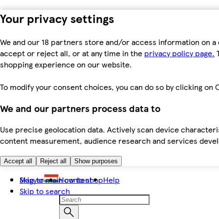
Your privacy settings
We and our 18 partners store and/or access information on a 
accept or reject all, or at any time in the
privacy policy page.
T
shopping experience on our website.
To modify your consent choices, you can do so by clicking on C
We and our partners process data to
Use precise geolocation data. Actively scan device characteris
content measurement, audience research and services dev
Accept all
Reject all
Show purposes
Skip to main content
Magyar
How to shop
Help
Skip to search