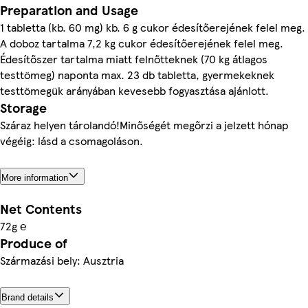
Preparation and Usage
1 tabletta (kb. 60 mg) kb. 6 g cukor édesítőerejének felel meg.
A doboz tartalma 7,2 kg cukor édesítőerejének felel meg.
Édesítőszer tartalma miatt felnőtteknek (70 kg átlagos
testtömeg) naponta max. 23 db tabletta, gyermekeknek
testtömegük arányában kevesebb fogyasztása ajánlott.
Storage
Száraz helyen tárolandó!Minőségét megőrzi a jelzett hónap
végéig: lásd a csomagoláson.
More information
Net Contents
72g ℮
Produce of
Származási bely: Ausztria
Brand details