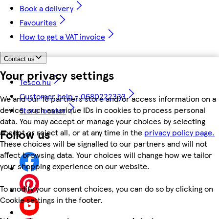
Book a delivery
Favourites
How to get a VAT invoice
Contact us
Your privacy settings
Tesco.hu
Customer help - 0680222333
We and our 18 partners store and/or access information on a
device, such as unique IDs in cookies to process personal
Store locator
data. You may accept or manage your choices by selecting
Follow us
accept or reject all, or at any time in the
privacy policy page.
These choices will be signalled to our partners and will not
affect browsing data. Your choices will change how we tailor
your shopping experience on our website.
To modify your consent choices, you can do so by clicking on
Cookie settings in the footer.