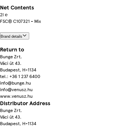
Net Contents
2l ℮
FSC® C107321 - Mix
Brand details
Return to
Bunge Zrt.
Váci út 43.
Budapest, H-1134
tel.: +36 1 237 6400
info@bunge.hu
info@venusz.hu
www.venusz.hu
Distributor Address
Bunge Zrt.
Váci út 43.
Budapest, H-1134