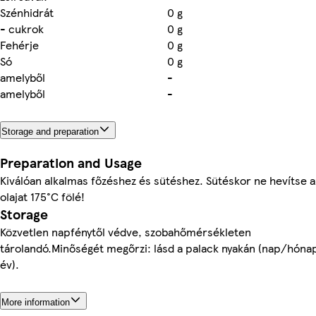
Szénhidrát
0 g
- cukrok
0 g
Fehérje
0 g
Só
0 g
amelyből
-
amelyből
-
Storage and preparation
Preparation and Usage
Kiválóan alkalmas főzéshez és sütéshez. Sütéskor ne hevítse a
olajat 175°C fölé!
Storage
Közvetlen napfénytől védve, szobahőmérsékleten
tárolandó.Minőségét megőrzi: lásd a palack nyakán (nap/hóna
év).
More information