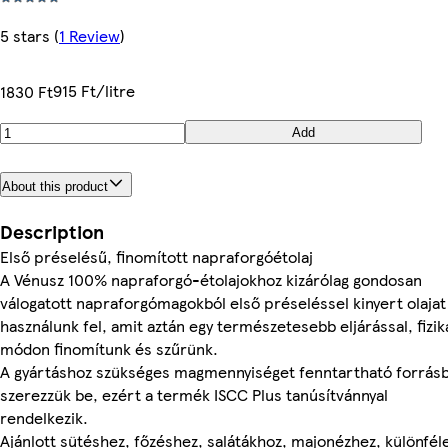
5 stars
(
1 Review
)
915 Ft/litre
1830 Ft
Add
About this product
Description
Első préselésű, finomított napraforgóétolaj
A Vénusz 100% napraforgó-étolajokhoz kizárólag gondosan
válogatott napraforgómagokból első préseléssel kinyert olajat
használunk fel, amit aztán egy természetesebb eljárással, fizik
módon finomítunk és szűrünk.
A gyártáshoz szükséges magmennyiséget fenntartható forrásb
szerezzük be, ezért a termék ISCC Plus tanúsítvánnyal
rendelkezik.
Ajánlott sütéshez, főzéshez, salátákhoz, majonézhez, különfél