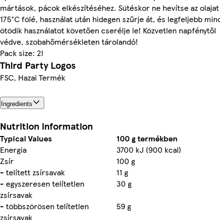
mártások, pácok elkészítéséhez. Sütéskor ne hevítse az olajat
175°C fölé, használat után hidegen szűrje át, és legfeljebb mi
ötödik használatot követően cserélje le! Közvetlen napfénytől
védve, szobahőmérsékleten tárolandó!
Pack size: 2l
Third Party Logos
FSC, Hazai Termék
Ingredients
Nutrition information
Typical Values
100 g termékben
Energia
3700 kJ (900 kcal)
Zsír
100 g
- telített zsírsavak
11 g
- egyszeresen telítetlen
30 g
zsírsavak
- többszörösen telítetlen
59 g
zsírsavak