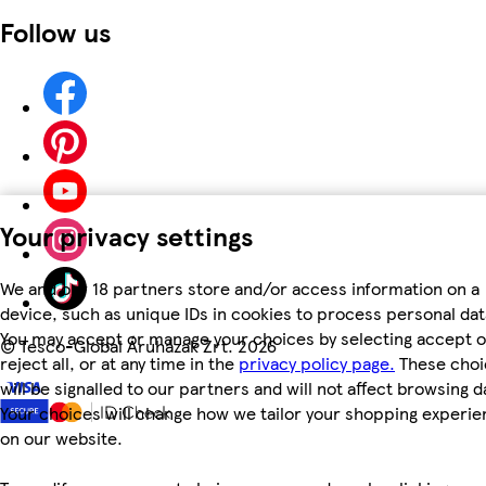
Follow us
Your privacy settings
We and our 18 partners store and/or access information on a
device, such as unique IDs in cookies to process personal dat
You may accept or manage your choices by selecting accept o
©
Tesco-Global Áruházak Zrt. 2026
reject all, or at any time in the
privacy policy page.
These choi
will be signalled to our partners and will not affect browsing d
Your choices will change how we tailor your shopping experi
on our website.