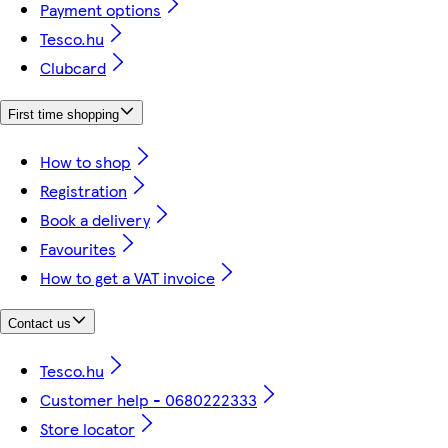
Payment options
Tesco.hu
Clubcard
First time shopping
How to shop
Registration
Book a delivery
Favourites
How to get a VAT invoice
Contact us
Tesco.hu
Customer help - 0680222333
Store locator