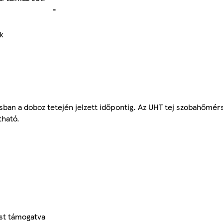
-
k
ban a doboz tetején jelzett időpontig. Az UHT tej szobahőmér
tható.
ást támogatva