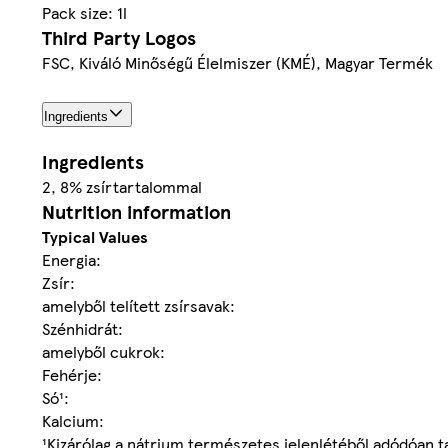
Pack size: 1l
Third Party Logos
FSC, Kiváló Minőségű Élelmiszer (KMÉ), Magyar Termék
Ingredients
Ingredients
2, 8% zsírtartalommal
Nutrition information
Typical Values
Energia:
Zsír:
amelyből telített zsírsavak:
Szénhidrát:
amelyből cukrok:
Fehérje:
Só¹:
Kalcium:
¹Kizárólag a nátrium természetes jelenlétéből adódóan t