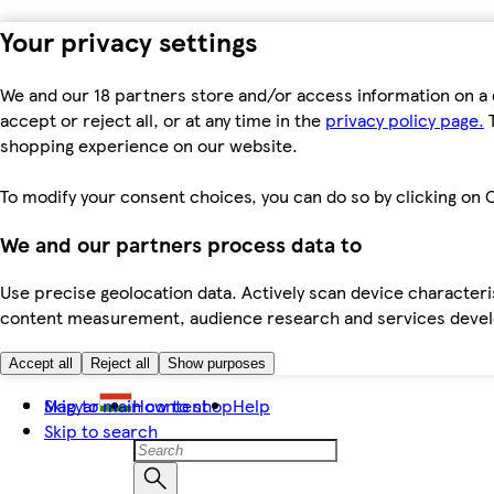
Your privacy settings
We and our 18 partners store and/or access information on a 
accept or reject all, or at any time in the
privacy policy page.
T
shopping experience on our website.
To modify your consent choices, you can do so by clicking on C
We and our partners process data to
Use precise geolocation data. Actively scan device characteris
content measurement, audience research and services dev
Accept all
Reject all
Show purposes
Skip to main content
Magyar
How to shop
Help
Skip to search