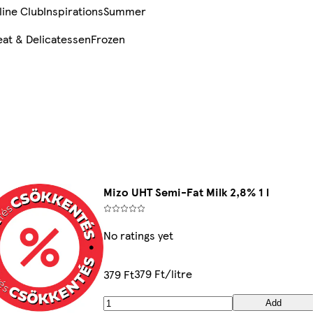
line Club
Inspirations
Summer
at & Delicatessen
Frozen
Mizo UHT Semi-Fat Milk 2,8% 1 l
No ratings yet
379 Ft/litre
379 Ft
Add