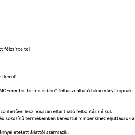
 félzsíros tej
j kerül!
GMO-mentes termelésben* felhasználható takarmányt kapnak.
zönhetően lesz hosszan eltartható felbontás nélkül.
és sokszínű termékeinken keresztül mindenkihez eljuttassuk a
yal etetett állattól származik.