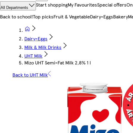
Start shopping
My Favourites
Special offers
On
All Departments
Back to school!
Top picks
Fruit & Vegetable
Dairy-Eggs
Bakery
Me
Dairy-Eggs
Milk & Milk Drinks
UHT Milk
Mizo UHT Semi-Fat Milk 2,8% 1 l
Back to UHT Milk