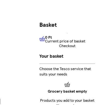
Basket
0 Ft
Current price of basket
0 Ft
Current price of basket
Checkout
Your basket
Choose the Tesco service that
suits your needs
Grocery basket empty
Products you add to your basket