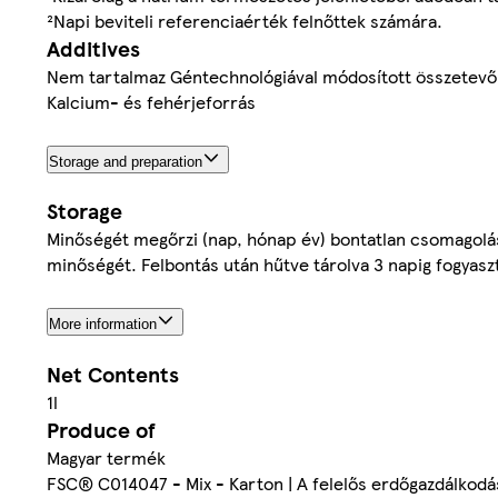
²Napi beviteli referenciaérték felnőttek számára.
Additives
Nem tartalmaz Géntechnológiával módosított összetevő
Kalcium- és fehérjeforrás
Storage and preparation
Storage
Minőségét megőrzi (nap, hónap év) bontatlan csomagolás
minőségét. Felbontás után hűtve tárolva 3 napig fogyasz
More information
Net Contents
1l
Produce of
Magyar termék
FSC® C014047 - Mix - Karton | A felelős erdőgazdálkod