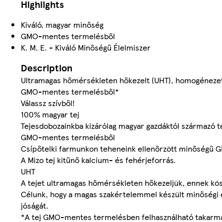
Highlights
Kiváló, magyar minőség
GMO-mentes termelésből
K. M. E. - Kiváló Minőségű Élelmiszer
Description
Ultramagas hőmérsékleten hőkezelt (UHT), homogénezett
GMO-mentes termelésből*
Válassz szívből!
100% magyar tej
Tejesdobozainkba kizárólag magyar gazdáktól származó te
GMO-mentes termelésből
Csípőtelki farmunkon teheneink ellenőrzött minőségű 
A Mizo tej kitűnő kalcium- és fehérjeforrás.
UHT
A tejet ultramagas hőmérsékleten hőkezeljük, ennek kös
Célunk, hogy a magas szakértelemmel készült minőségi 
jóságát.
*A tej GMO-mentes termelésben felhasználható takarmánn