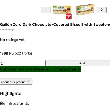
Gullón Zero Dark Chocolate-Covered Biscuit with Sweetener 
No ratings yet
7522 Ft/kg
1399 Ft
Add
Cukormentes
Vegetáriánusok is fogyaszthatják
About this product
Highlights
Élelmirostforrás