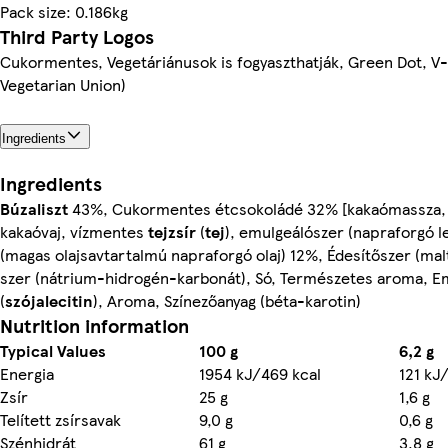
Pack size: 0.186kg
Third Party Logos
Cukormentes, Vegetáriánusok is fogyaszthatják, Green Dot, V
Vegetarian Union)
Ingredients
Ingredients
Búzaliszt
43%, Cukormentes étcsokoládé 32% [kakaómassza, é
kakaóvaj, vízmentes
tejzsír
(
tej
), emulgeálószer (napraforgó lec
(magas olajsavtartalmú napraforgó olaj) 12%, Édesítőszer (malt
szer (nátrium-hidrogén-karbonát), Só, Természetes aroma, E
(
szójalecitin
), Aroma, Színezőanyag (béta-karotin)
Nutrition information
Typical Values
100 g
6,2 g
Energia
1954 kJ/469 kcal
121 kJ
Zsír
25 g
1,6 g
Telített zsírsavak
9,0 g
0,6 g
Szénhidrát
61 g
3,8 g