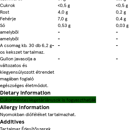
Cukrok
<0,5 g
<0,5 g
Rost
4,0 g
0,2 g
Fehérje
7,0 g
0,4 g
Só
0,53 g
0,03 g
amelyből
-
-
amelyből
-
-
A csomag kb. 30 db 6,2 g-
-
-
os kekszet tartalmaz.
Gullon javasolja a
-
-
változatos és
kiegyensúlyozott étrendet
magában foglaló
egészséges életmódot.
Dietary information
Cukormentes
Vegetáriánusok is fogyaszthatják
Allergy Information
Nyomokban dióféléket tartalmazhat.
Additives
Tartalmaz Édesítőszerek