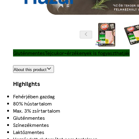
Gluténmentes
Tejcukor-érzékenyek is fogyaszthatják
About this product
Highlights
Fehérjében gazdag
80% hústartalom
Max. 3% zsírtartalom
Gluténmentes
Színezékmentes
Laktózmentes