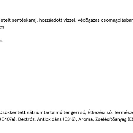
zeletelt sertéskaraj, hozzáadott vízzel, védőgázas csomagolásba
tes
a.
, Csökkentett nátriumtartalmú tengeri só, Étkezési só, Termész
(E407a), Dextróz, Antioxidáns (E316), Aroma, Zselésítőanyag (E