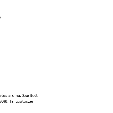
n
etes aroma, Szárított
508), Tartósítószer