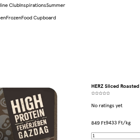
line Club
Inspirations
Summer
sen
Frozen
Food Cupboard
HERZ Sliced Roasted
No ratings yet
9433 Ft/kg
849 Ft