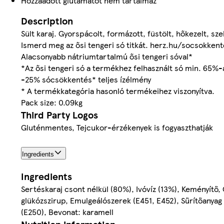
Hozzáadott glutamátot nem tartalmaz
Description
Sült karaj. Gyorspácolt, formázott, füstölt, hőkezelt, s
Ismerd meg az ősi tengeri só titkát. herz.hu/socsokken
Alacsonyabb nátriumtartalmú ősi tengeri sóval*
*Az ősi tengeri só a termékhez felhasznált só min. 65%-
-25% sócsökkentés* teljes ízélmény
* A termékkategória hasonló termékeihez viszonyítva.
Pack size: 0.09kg
Third Party Logos
Gluténmentes, Tejcukor-érzékenyek is fogyaszthatják
Ingredients
Ingredients
Sertéskaraj csont nélkül (80%), Ivóvíz (13%), Keményítő
glükózszirup, Emulgeálószerek (E451, E452), Sűrítőanyag 
(E250), Bevonat: karamell