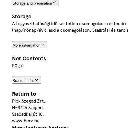
Storage and preparation
Storage
A fogyaszthatósági idő sértetlen csomagolásra értendő. 
(nap/hónap/év): lásd a csomagoláson. Szállítási és tárol
More information
Net Contents
90g ℮
Brand details
Return to
Pick Szeged Zrt.,
H-6725 Szeged,
Szabadkai út 18.
www.herz.hu
Manufacturer Address