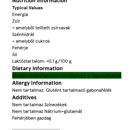
Nutrition information
Typical Values
Energia
Zsír
- amelyből telített zsírsavak
Szénhidrát
- amelyből cukrok
Fehérje
Só
Laktóztartalom: <0,1 g/100 g
Dietary information
Gluténmentes
Tejcukor-érzékenyek is fogyaszthatják
Allergy Information
Nem tartalmaz: Glutént tartalmazó gabonafélék
Additives
Nem tartalmaz Színezékek
Nem tartalmaz Nátrium-glutamát
Fehérjében gazdag