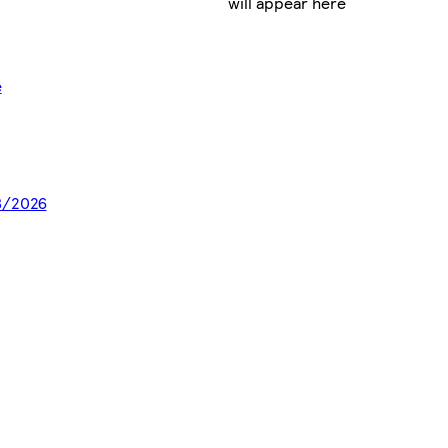
will appear here
e
08/2026