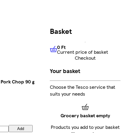
Basket
0 Ft
Current price of basket
0 Ft
Current price of basket
Checkout
Your basket
 Pork Chop 90 g
Choose the Tesco service that
suits your needs
Grocery basket empty
Products you add to your basket
Add