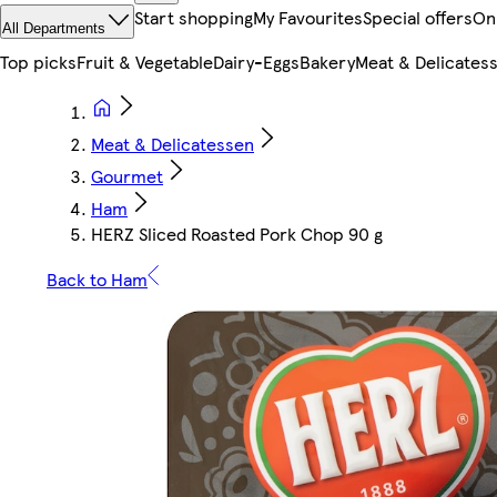
Start shopping
My Favourites
Special offers
On
All Departments
Top picks
Fruit & Vegetable
Dairy-Eggs
Bakery
Meat & Delicates
Meat & Delicatessen
Gourmet
Ham
HERZ Sliced Roasted Pork Chop 90 g
Back to Ham