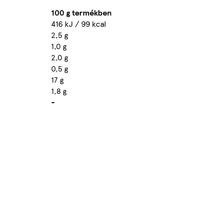
100 g termékben
416 kJ / 99 kcal
2,5 g
1,0 g
2,0 g
0,5 g
17 g
1,8 g
-