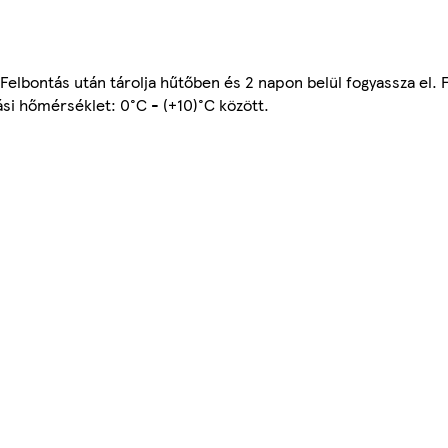
Felbontás után tárolja hűtőben és 2 napon belül fogyassza el. 
ási hőmérséklet: 0°C - (+10)°C között.