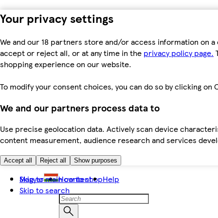
Your privacy settings
We and our 18 partners store and/or access information on a 
accept or reject all, or at any time in the
privacy policy page.
T
shopping experience on our website.
To modify your consent choices, you can do so by clicking on C
We and our partners process data to
Use precise geolocation data. Actively scan device characteris
content measurement, audience research and services dev
Accept all
Reject all
Show purposes
Skip to main content
Magyar
How to shop
Help
Skip to search