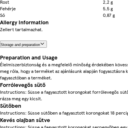
Rost
2,2 g
Fehérje
5,5 g
Só
0,87 g
Allergy Information
Zellert tartalmazhat.
Storage and preparation
Preparation and Usage
Élelmiszerbiztonság és a megfelelő minőség érdekében kövesse
meg róla, hogy a terméket az ajánlásunk alapján fogyasztásra ké
fagyasztóban a terméket.
Forrólevegős sütő
Instructions: Süsse a fagyasztott korongokat forrólevegős sü
rázza meg egy kicsit.
Sütőben
Instructions: Süsse sütőben a fagyasztott korongokat 18 perc
Kevés olajban sütve
Instructions: Süsse a fagyasztott korongokat serpenyőben egy 