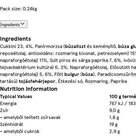
Pack size: 0.24kg
Ingredients
Ingredients
Cukkini 23, 4%, Panírmorzsa (
búzaliszt
és keményítő,
búza
gl
repceétolaj, antioxidáns: rozmaring kivonat, petrezselyem) 15
napraforgóétolaj) 11%, Sült piros és sárga paprika 7, 6%, Ivóví
tejsavbaktérium kultúra) 6, 3%, Napraforgóétolaj, Elősütött 
napraforgóétolaj) 5, 6%, Főtt
bulgur
(
búza
), Paradicsomsűrít
tartású)
tojásfehérjepor
, Étkezési só, Rozmaring, Paprika
Nutrition information
Typical Values
100 g term
Energia
767 kJ / 183
Zsír
9,0 g
- amelyből telített zsírsavak
1,8 g
Szénhidrát
19 g
- amelyből cukrok
2,9 g