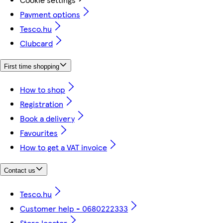
Payment options
Tesco.hu
Clubcard
First time shopping
How to shop
Registration
Book a delivery
Favourites
How to get a VAT invoice
Contact us
Tesco.hu
Customer help - 0680222333
Store locator