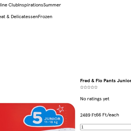
line Club
Inspirations
Summer
at & Delicatessen
Frozen
Fred & Flo Pants Junior
No ratings yet
66 Ft/each
2489 Ft