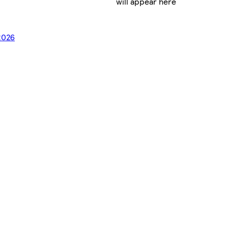
will appear here
/2026