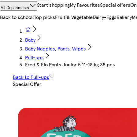
Start shopping
My Favourites
Special offers
On
All Departments
Back to school!
Top picks
Fruit & Vegetable
Dairy-Eggs
Bakery
Me
Baby
Baby Nappies, Pants, Wipes
Pull-ups
Fred & Flo Pants Junior 5 11-18 kg 38 pcs
Back to Pull-ups
Special Offer