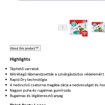
About this product
Highlights
Téphető varratok
Kétrétegű lábmandzsetták a szivárgásbiztos védelemért
Rapid Dry technológia
A nedvszívó csatorna magába zárja a nedvességet és hoss
Nagyon puha és rugalmas gumírozás
Rugalmas és légáteresztő anyag