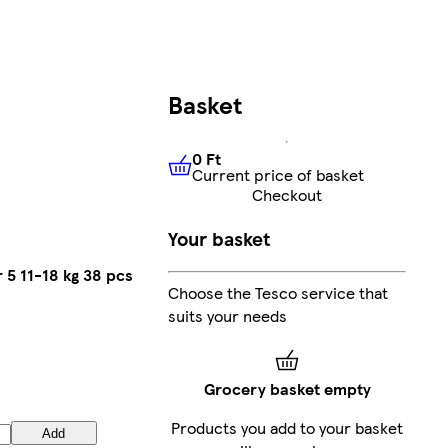
Basket
0 Ft
Current price of basket
0 Ft
Current price of basket
Checkout
Your basket
 5 11-18 kg 38 pcs
Choose the Tesco service that
suits your needs
Grocery basket empty
Products you add to your basket
Add