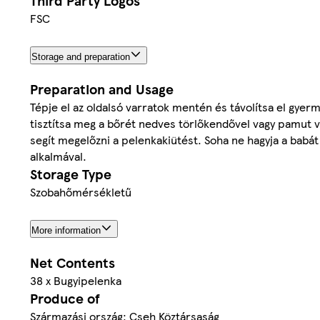
Third Party Logos
FSC
Storage and preparation
Preparation and Usage
Tépje el az oldalsó varratok mentén és távolítsa el gyer
tisztítsa meg a bőrét nedves törlőkendővel vagy pamut va
segít megelőzni a pelenkakiütést. Soha ne hagyja a babát
alkalmával.
Storage Type
Szobahőmérsékletű
More information
Net Contents
38 x Bugyipelenka
Produce of
Származási ország: Cseh Köztársaság