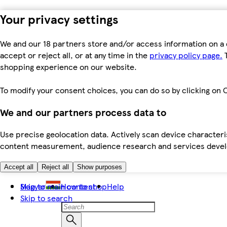
Your privacy settings
We and our 18 partners store and/or access information on a 
accept or reject all, or at any time in the
privacy policy page.
T
shopping experience on our website.
To modify your consent choices, you can do so by clicking on C
We and our partners process data to
Use precise geolocation data. Actively scan device characteris
content measurement, audience research and services dev
Accept all
Reject all
Show purposes
Skip to main content
Magyar
How to shop
Help
Skip to search