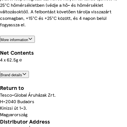
25°C hőmérsékletben (védje a hő- és hőmérséklet
változásoktól). A felbontást követően tárolja visszazárt
csomagban, +15°C és +25°C között, és 4 napon belül
fogyassza el.
More information
Net Contents
4 x 62.5g ℮
Brand details
Return to
Tesco-Global Áruházak Zrt.
H-2040 Budaörs
Kinizsi út 1-3.
Magyarország
Distributor Address