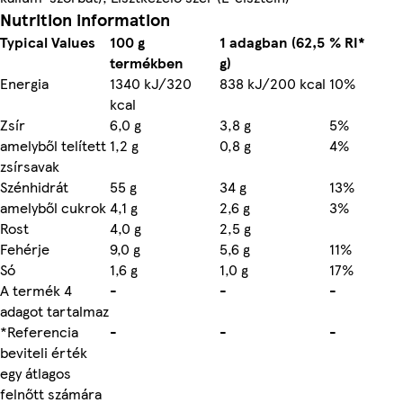
Nutrition information
Typical Values
100 g
1 adagban (62,5
% RI*
termékben
g)
Energia
1340 kJ/320
838 kJ/200 kcal
10%
kcal
Zsír
6,0 g
3,8 g
5%
amelyből telített
1,2 g
0,8 g
4%
zsírsavak
Szénhidrát
55 g
34 g
13%
amelyből cukrok
4,1 g
2,6 g
3%
Rost
4,0 g
2,5 g
Fehérje
9,0 g
5,6 g
11%
Só
1,6 g
1,0 g
17%
A termék 4
-
-
-
adagot tartalmaz
*Referencia
-
-
-
beviteli érték
egy átlagos
felnőtt számára