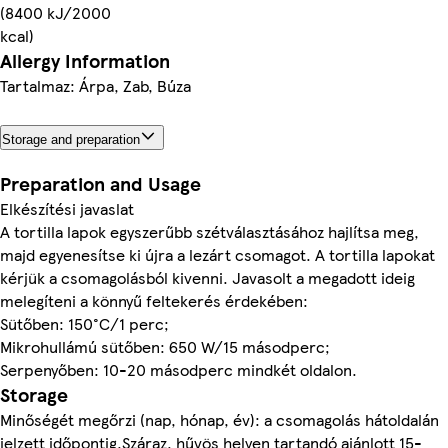
(8400 kJ/2000
kcal)
Allergy Information
Tartalmaz: Árpa, Zab, Búza
Storage and preparation
Preparation and Usage
Elkészítési javaslat
A tortilla lapok egyszerűbb szétválasztásához hajlítsa meg,
majd egyenesítse ki újra a lezárt csomagot. A tortilla lapokat
kérjük a csomagolásból kivenni. Javasolt a megadott ideig
melegíteni a könnyű feltekerés érdekében:
Sütőben: 150°C/1 perc;
Mikrohullámú sütőben: 650 W/15 másodperc;
Serpenyőben: 10-20 másodperc mindkét oldalon.
Storage
Minőségét megőrzi (nap, hónap, év): a csomagolás hátoldalán
jelzett időpontig.Száraz, hűvös helyen tartandó ajánlott 15-