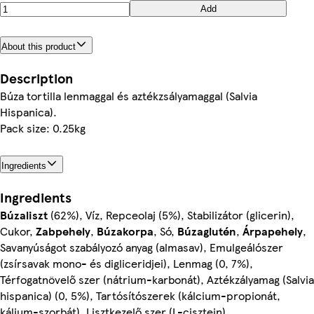
Add
About this product
Description
Búza tortilla lenmaggal és aztékzsályamaggal (Salvia
Hispanica).
Pack size: 0.25kg
Ingredients
Ingredients
Búzaliszt
(62%), Víz, Repceolaj (5%), Stabilizátor (glicerin),
Cukor,
Zabpehely
,
Búzakorpa
, Só,
Búzaglutén
,
Árpapehely
,
Savanyúságot szabályozó anyag (almasav), Emulgeálószer
(zsírsavak mono- és digliceridjei), Lenmag (0, 7%),
Térfogatnövelő szer (nátrium-karbonát), Aztékzályamag (Salvia
hispanica) (0, 5%), Tartósítószerek (kálcium-propionát,
kálium-szorbát), Lisztkezelő szer (L-cisztein)