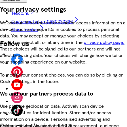
Your privacy settings
Tesco.hu
Customer help - 0680222333
We and our 18 partners store and/or access information on a
device, such as unique IDs in cookies to process personal
Store locator
data. You may accept or manage your choices by selecting
Follow us
accept or reject all, or at any time in the
privacy policy page.
These choices will be signalled to our partners and will not
affect browsing data. Your choices will change how we tailor
your shopping experience on our website.
To modify your consent choices, you can do so by clicking on
Cookie settings in the footer.
We and our partners process data to
Use precise geolocation data. Actively scan device
characteristics for identification. Store and/or access
information on a device. Personalised advertising and
©
Tesco-Global Áruházak Zrt. 2026
content, advertising and content measurement, audience