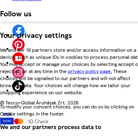
Follow us
Your privacy settings
We and our 18 partners store and/or access information on a
device, such as unique IDs in cookies to process personal dat
You may accept or manage your choices by selecting accept o
reject all, or at any time in the
privacy policy page.
These
choices will be signalled to our partners and will not affect
browsing data. Your choices will change how we tailor your
shopping experience on our website.
©
Tesco-Global Áruházak Zrt. 2026
To modify your consent choices, you can do so by clicking on
Cookie settings in the footer.
We and our partners process data to