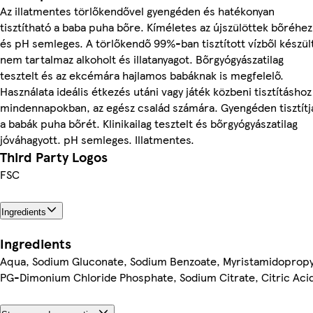
Az illatmentes törlőkendővel gyengéden és hatékonyan
tisztítható a baba puha bőre. Kíméletes az újszülöttek bőréhez
és pH semleges. A törlőkendő 99%-ban tisztított vízből készül
nem tartalmaz alkoholt és illatanyagot. Bőrgyógyászatilag
tesztelt és az ekcémára hajlamos babáknak is megfelelő.
Használata ideális étkezés utáni vagy játék közbeni tisztításhoz
mindennapokban, az egész család számára. Gyengéden tisztítj
a babák puha bőrét. Klinikailag tesztelt és bőrgyógyászatilag
jóváhagyott. pH semleges. Illatmentes.
Third Party Logos
FSC
Ingredients
Ingredients
Aqua, Sodium Gluconate, Sodium Benzoate, Myristamidopropy
PG-Dimonium Chloride Phosphate, Sodium Citrate, Citric Aci