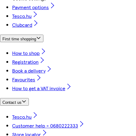
Payment options
Tesco.hu
Clubcard
First time shopping
How to shop
Registration
Book a delivery
Favourites
How to get a VAT invoice
Contact us
Tesco.hu
Customer help - 0680222333
Store locator