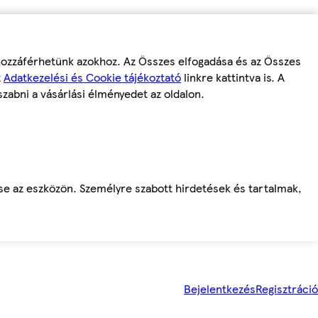
 hozzáférhetünk azokhoz. Az Összes elfogadása és az Összes
z
Adatkezelési és Cookie tájékoztató
linkre kattintva is. A
szabni a vásárlási élményedet az oldalon.
ése az eszközön. Személyre szabott hirdetések és tartalmak,
Bejelentkezés
Regisztráció