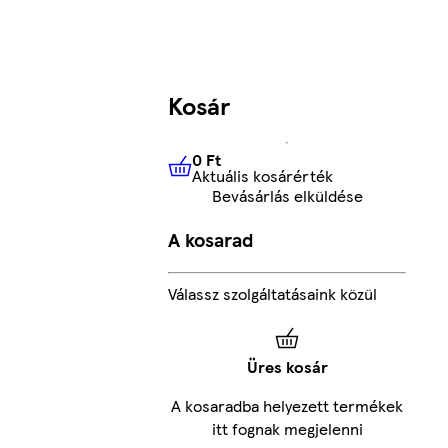
Kosár
0 Ft
Aktuális kosárérték
0 Ft
Aktuális kosárérték
Bevásárlás elküldése
A kosarad
Válassz szolgáltatásaink közül
Üres kosár
A kosaradba helyezett termékek
itt fognak megjelenni