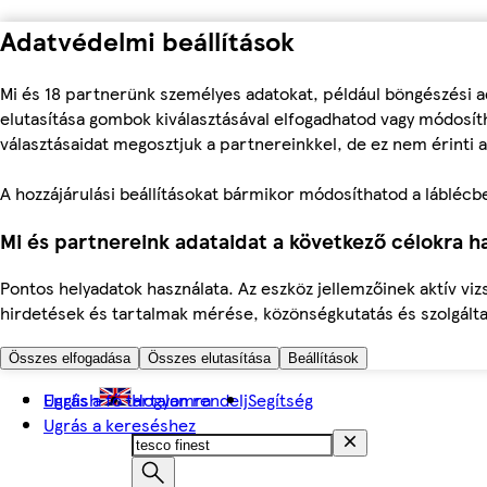
Adatvédelmi beállítások
Mi és 18 partnerünk személyes adatokat, például böngészési a
elutasítása gombok kiválasztásával elfogadhatod vagy módosíth
választásaidat megosztjuk a partnereinkkel, de ez nem érinti a
A hozzájárulási beállításokat bármikor módosíthatod a láblécben 
Mi és partnereink adataidat a következő célokra ha
Pontos helyadatok használata. Az eszköz jellemzőinek aktív viz
hirdetések és tartalmak mérése, közönségkutatás és szolgálta
Összes elfogadása
Összes elutasítása
Beállítások
Ugrás a fő tartalomra
English
Hogyan rendelj
Segítség
Ugrás a kereséshez