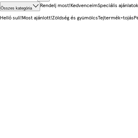
Rendelj most!
Kedvenceim
Speciális ajánlato
Összes kategória
Helló suli!
Most ajánlott!
Zöldség és gyümölcs
Tejtermék-tojás
P