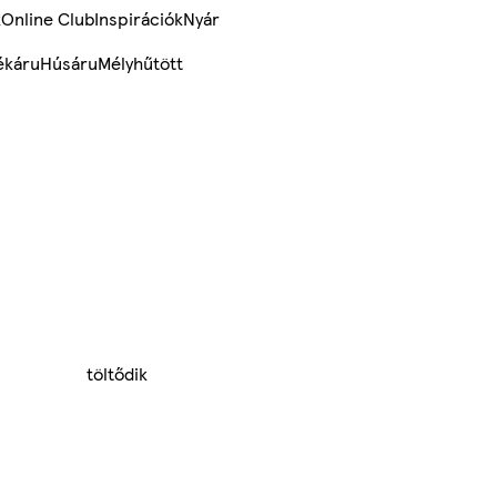
k
Online Club
Inspirációk
Nyár
ékáru
Húsáru
Mélyhűtött
töltődik