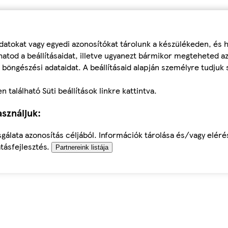
datokat vagy egyedi azonosítókat tárolunk a készülékeden, és
atod a beállításaidat, illetve ugyanezt bármikor megteheted a
 böngészési adataidat. A beállításaid alapján személyre tudjuk 
található Süti beállítások linkre kattintva.
sználjuk:
sgálata azonosítás céljából. Információk tárolása és/vagy elér
tásfejlesztés.
Partnereink listája