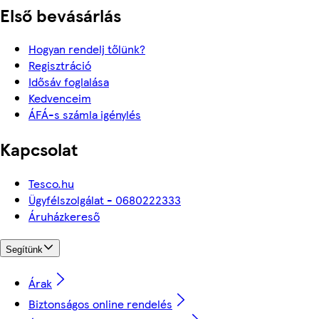
Első bevásárlás
Hogyan rendelj tőlünk?
Regisztráció
Idősáv foglalása
Kedvenceim
ÁFÁ-s számla igénylés
Kapcsolat
Tesco.hu
Ügyfélszolgálat - 0680222333
Áruházkereső
Segítünk
Árak
Biztonságos online rendelés