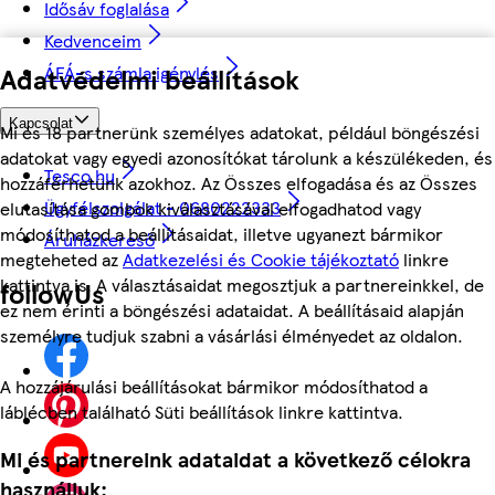
Idősáv foglalása
Kedvenceim
ÁFÁ-s számla igénylés
Adatvédelmi beállítások
Kapcsolat
Mi és 18 partnerünk személyes adatokat, például böngészési
adatokat vagy egyedi azonosítókat tárolunk a készülékeden, és
Tesco.hu
hozzáférhetünk azokhoz. Az Összes elfogadása és az Összes
Ügyfélszolgálat - 0680222333
elutasítása gombok kiválasztásával elfogadhatod vagy
módosíthatod a beállításaidat, illetve ugyanezt bármikor
Áruházkereső
megteheted az
Adatkezelési és Cookie tájékoztató
linkre
kattintva is. A választásaidat megosztjuk a partnereinkkel, de
followUs
ez nem érinti a böngészési adataidat. A beállításaid alapján
személyre tudjuk szabni a vásárlási élményedet az oldalon.
A hozzájárulási beállításokat bármikor módosíthatod a
láblécben található Süti beállítások linkre kattintva.
Mi és partnereink adataidat a következő célokra
használjuk: