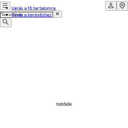
Ugrás a fő tartalomra
Ugrás a kereséshez
töltődik