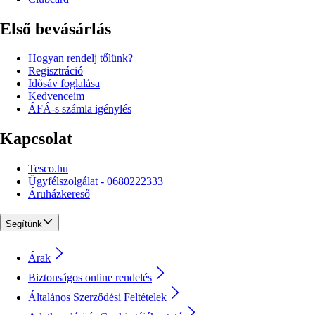
Első bevásárlás
Hogyan rendelj tőlünk?
Regisztráció
Idősáv foglalása
Kedvenceim
ÁFÁ-s számla igénylés
Kapcsolat
Tesco.hu
Ügyfélszolgálat - 0680222333
Áruházkereső
Segítünk
Árak
Biztonságos online rendelés
Általános Szerződési Feltételek