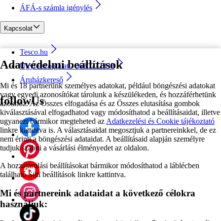
ÁFÁ-s számla igénylés
Kapcsolat
Tesco.hu
Adatvédelmi beállítások
Ügyfélszolgálat - 0680222333
Áruházkereső
Mi és 18 partnerünk személyes adatokat, például böngészési adatokat
vagy egyedi azonosítókat tárolunk a készülékeden, és hozzáférhetünk
followUs
azokhoz. Az Összes elfogadása és az Összes elutasítása gombok
kiválasztásával elfogadhatod vagy módosíthatod a beállításaidat, illetve
ugyanezt bármikor megteheted az
Adatkezelési és Cookie tájékoztató
linkre kattintva is. A választásaidat megosztjuk a partnereinkkel, de ez
nem érinti a böngészési adataidat. A beállításaid alapján személyre
tudjuk szabni a vásárlási élményedet az oldalon.
A hozzájárulási beállításokat bármikor módosíthatod a láblécben
található Süti beállítások linkre kattintva.
Mi és partnereink adataidat a következő célokra
használjuk: