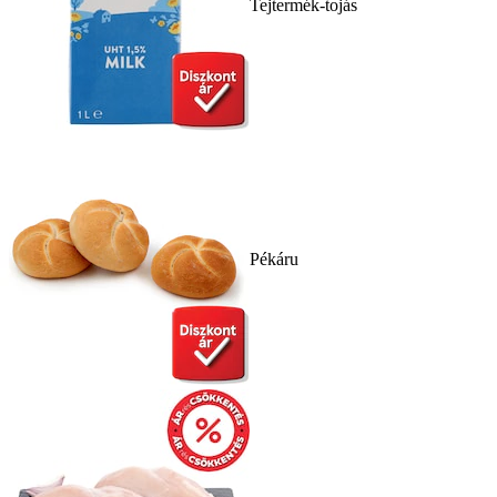
Tejtermék-tojás
Pékáru