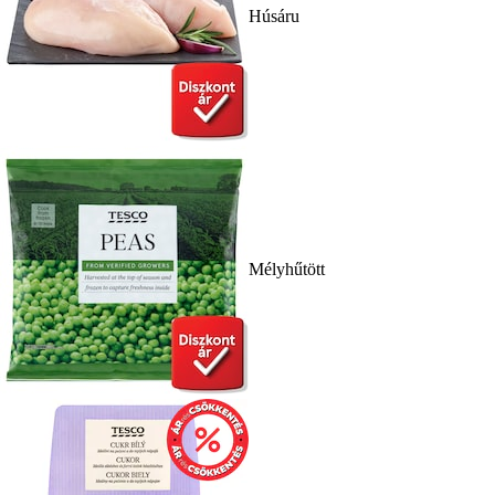
Húsáru
Mélyhűtött