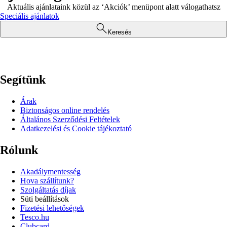
Aktuális ajánlataink közül az ‘Akciók’ menüpont alatt válogathatsz
Speciális ajánlatok
Keresés
Segítünk
Árak
Biztonságos online rendelés
Általános Szerződési Feltételek
Adatkezelési és Cookie tájékoztató
Rólunk
Akadálymentesség
Hova szállítunk?
Szolgáltatás díjak
Süti beállítások
Fizetési lehetőségek
Tesco.hu
Clubcard