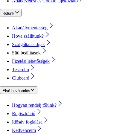
Adatkezelési és Cookie tájékoztató
Rólunk
Akadálymentesség
Hova szállítunk?
Szolgáltatás díjak
Süti beállítások
Fizetési lehetőségek
Tesco.hu
Clubcard
Első bevásárlás
Hogyan rendelj tőlünk?
Regisztráció
Idősáv foglalása
Kedvenceim