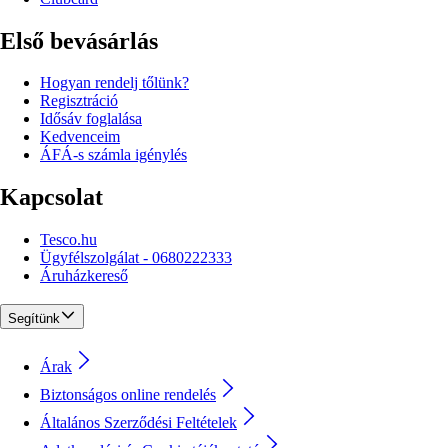
Első bevásárlás
Hogyan rendelj tőlünk?
Regisztráció
Idősáv foglalása
Kedvenceim
ÁFÁ-s számla igénylés
Kapcsolat
Tesco.hu
Ügyfélszolgálat - 0680222333
Áruházkereső
Segítünk
Árak
Biztonságos online rendelés
Általános Szerződési Feltételek