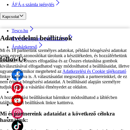
ÁFÁ-s számla igénylés
Kapcsolat
Tesco.hu
Adatvédelmi beállítások
Ügyfélszolgálat - 0680222333
Áruházkereső
Mi és 18 partnerünk személyes adatokat, például böngészési adatokat
vagy egyedi azonosítókat tárolunk a készülékeden, és hozzáférhetünk
followUs
azokhoz. Az Összes elfogadása és az Összes elutasítása gombok
kiválasztásával elfogadhatod vagy módosíthatod a beállításaidat, illetve
ugyanezt bármikor megteheted az
Adatkezelési és Cookie tájékoztató
linkre kattintva is. A választásaidat megosztjuk a partnereinkkel, de ez
nem érinti a böngészési adataidat. A beállításaid alapján személyre
tudjuk szabni a vásárlási élményedet az oldalon.
A hozzájárulási beállításokat bármikor módosíthatod a láblécben
található Süti beállítások linkre kattintva.
Mi és partnereink adataidat a következő célokra
használjuk: