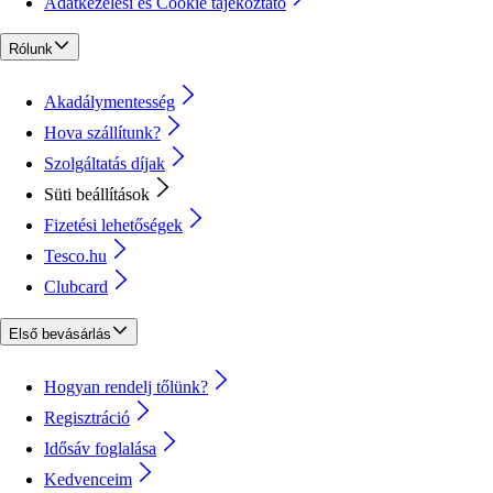
Adatkezelési és Cookie tájékoztató
Rólunk
Akadálymentesség
Hova szállítunk?
Szolgáltatás díjak
Süti beállítások
Fizetési lehetőségek
Tesco.hu
Clubcard
Első bevásárlás
Hogyan rendelj tőlünk?
Regisztráció
Idősáv foglalása
Kedvenceim