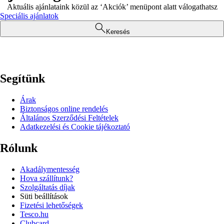
Aktuális ajánlataink közül az ‘Akciók’ menüpont alatt válogathatsz
Speciális ajánlatok
Keresés
Segítünk
Árak
Biztonságos online rendelés
Általános Szerződési Feltételek
Adatkezelési és Cookie tájékoztató
Rólunk
Akadálymentesség
Hova szállítunk?
Szolgáltatás díjak
Süti beállítások
Fizetési lehetőségek
Tesco.hu
Clubcard