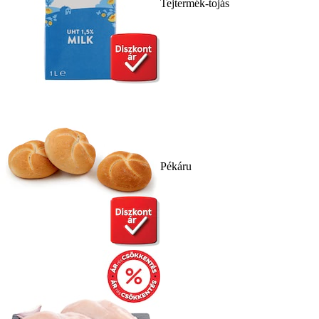
Tejtermék-tojás
Pékáru