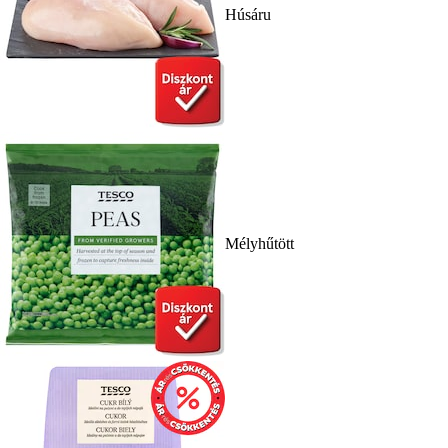
Húsáru
Mélyhűtött