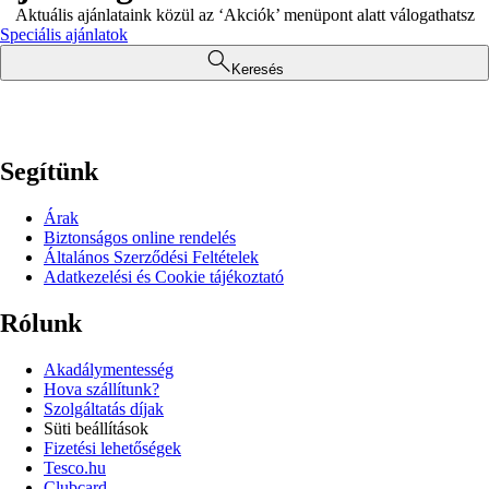
Aktuális ajánlataink közül az ‘Akciók’ menüpont alatt válogathatsz
Speciális ajánlatok
Keresés
Segítünk
Árak
Biztonságos online rendelés
Általános Szerződési Feltételek
Adatkezelési és Cookie tájékoztató
Rólunk
Akadálymentesség
Hova szállítunk?
Szolgáltatás díjak
Süti beállítások
Fizetési lehetőségek
Tesco.hu
Clubcard