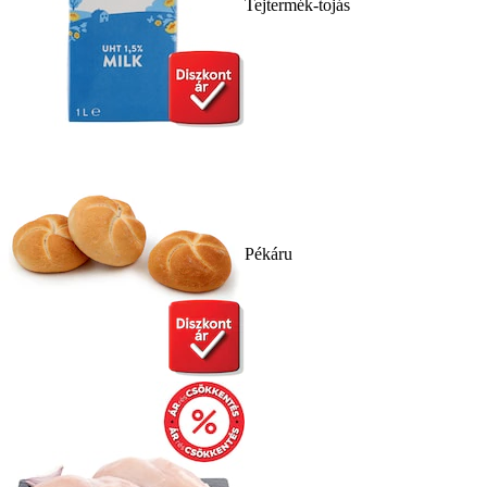
Tejtermék-tojás
Pékáru