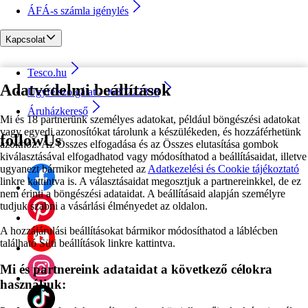
ÁFÁ-s számla igénylés
Kapcsolat
Tesco.hu
Adatvédelmi beállítások
Ügyfélszolgálat - 0680222333
Áruházkereső
Mi és 18 partnerünk személyes adatokat, például böngészési adatokat
vagy egyedi azonosítókat tárolunk a készülékeden, és hozzáférhetünk
followUs
azokhoz. Az Összes elfogadása és az Összes elutasítása gombok
kiválasztásával elfogadhatod vagy módosíthatod a beállításaidat, illetve
ugyanezt bármikor megteheted az
Adatkezelési és Cookie tájékoztató
linkre kattintva is. A választásaidat megosztjuk a partnereinkkel, de ez
nem érinti a böngészési adataidat. A beállításaid alapján személyre
tudjuk szabni a vásárlási élményedet az oldalon.
A hozzájárulási beállításokat bármikor módosíthatod a láblécben
található Süti beállítások linkre kattintva.
Mi és partnereink adataidat a következő célokra
használjuk: