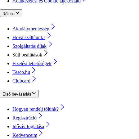
Adatkezelési és Cookie tájékoztató
Rólunk
Akadálymentesség
Hova szállítunk?
Szolgáltatás díjak
Süti beállítások
Fizetési lehetőségek
Tesco.hu
Clubcard
Első bevásárlás
Hogyan rendelj tőlünk?
Regisztráció
Idősáv foglalása
Kedvenceim