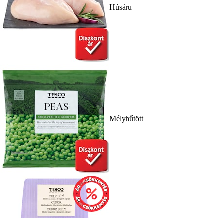
Húsáru
Mélyhűtött