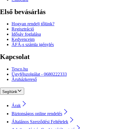
Első bevásárlás
Hogyan rendelj tőlünk?
Regisztráció
Idősáv foglalása
Kedvenceim
ÁFÁ-s számla igénylés
Kapcsolat
Tesco.hu
Ügyfélszolgálat - 0680222333
Áruházkereső
Segítünk
Árak
Biztonságos online rendelés
Általános Szerződési Feltételek