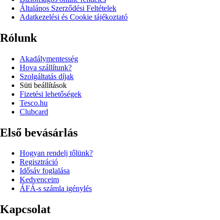
Általános Szerződési Feltételek
Adatkezelési és Cookie tájékoztató
Rólunk
Akadálymentesség
Hova szállítunk?
Szolgáltatás díjak
Süti beállítások
Fizetési lehetőségek
Tesco.hu
Clubcard
Első bevásárlás
Hogyan rendelj tőlünk?
Regisztráció
Idősáv foglalása
Kedvenceim
ÁFÁ-s számla igénylés
Kapcsolat