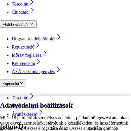
Tesco.hu
Clubcard
Első bevásárlás
Hogyan rendelj tőlünk?
Regisztráció
Idősáv foglalása
Kedvenceim
ÁFÁ-s számla igénylés
Kapcsolat
Tesco.hu
Adatvédelmi beállítások
Ügyfélszolgálat - 0680222333
Áruházkereső
Mi és 18 partnerünk személyes adatokat, például böngészési adatokat
vagy egyedi azonosítókat tárolunk a készülékeden, és hozzáférhetünk
followUs
azokhoz. Az Összes elfogadása és az Összes elutasítása gombok