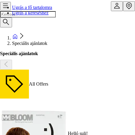
Ugrás a fő tartalomra
Ugrás a kereséshez
Speciális ajánlatok
Speciális ajánlatok
All Offers
Helló suli!