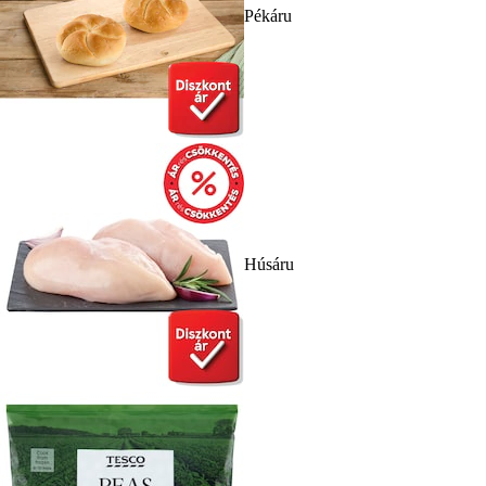
Pékáru
Húsáru