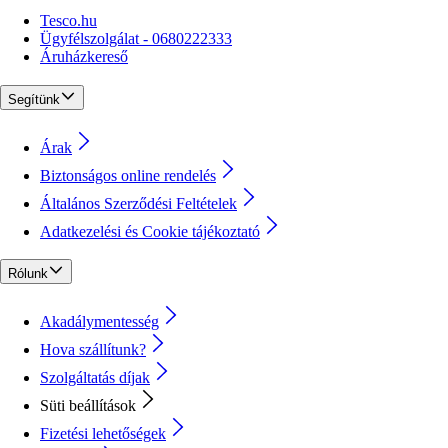
Tesco.hu
Ügyfélszolgálat - 0680222333
Áruházkereső
Segítünk
Árak
Biztonságos online rendelés
Általános Szerződési Feltételek
Adatkezelési és Cookie tájékoztató
Rólunk
Akadálymentesség
Hova szállítunk?
Szolgáltatás díjak
Süti beállítások
Fizetési lehetőségek