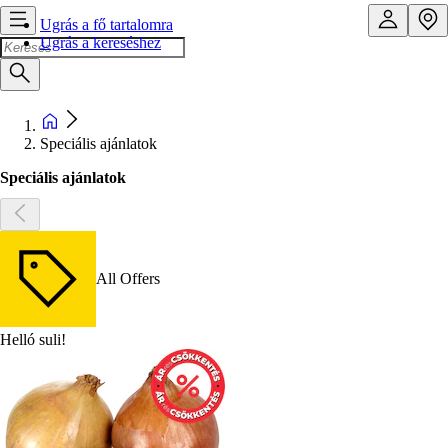
Ugrás a fő tartalomra
Ugrás a kereséshez
Speciális ajánlatok
Speciális ajánlatok
All Offers
Helló suli!