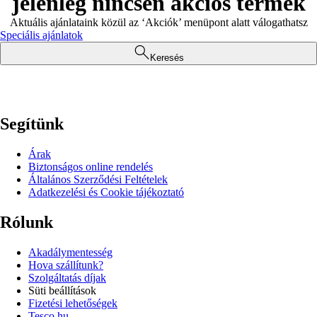
jelenleg nincsen akciós termék
Aktuális ajánlataink közül az ‘Akciók’ menüpont alatt válogathatsz
Speciális ajánlatok
Keresés
Segítünk
Árak
Biztonságos online rendelés
Általános Szerződési Feltételek
Adatkezelési és Cookie tájékoztató
Rólunk
Akadálymentesség
Hova szállítunk?
Szolgáltatás díjak
Süti beállítások
Fizetési lehetőségek
Tesco.hu