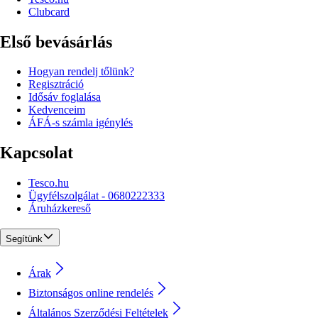
Clubcard
Első bevásárlás
Hogyan rendelj tőlünk?
Regisztráció
Idősáv foglalása
Kedvenceim
ÁFÁ-s számla igénylés
Kapcsolat
Tesco.hu
Ügyfélszolgálat - 0680222333
Áruházkereső
Segítünk
Árak
Biztonságos online rendelés
Általános Szerződési Feltételek