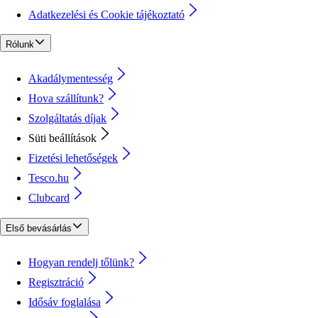
Adatkezelési és Cookie tájékoztató
Rólunk
Akadálymentesség
Hova szállítunk?
Szolgáltatás díjak
Süti beállítások
Fizetési lehetőségek
Tesco.hu
Clubcard
Első bevásárlás
Hogyan rendelj tőlünk?
Regisztráció
Idősáv foglalása