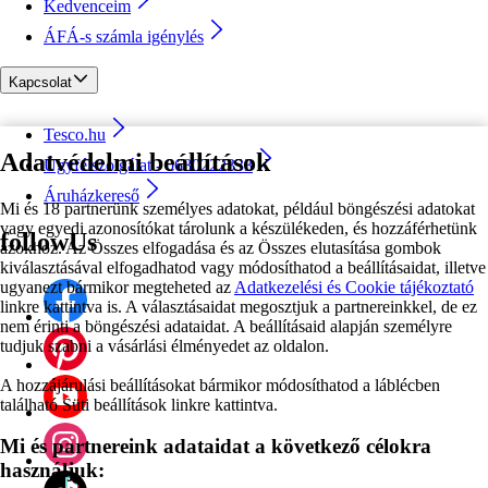
Kedvenceim
ÁFÁ-s számla igénylés
Kapcsolat
Tesco.hu
Adatvédelmi beállítások
Ügyfélszolgálat - 0680222333
Áruházkereső
Mi és 18 partnerünk személyes adatokat, például böngészési adatokat
vagy egyedi azonosítókat tárolunk a készülékeden, és hozzáférhetünk
followUs
azokhoz. Az Összes elfogadása és az Összes elutasítása gombok
kiválasztásával elfogadhatod vagy módosíthatod a beállításaidat, illetve
ugyanezt bármikor megteheted az
Adatkezelési és Cookie tájékoztató
linkre kattintva is. A választásaidat megosztjuk a partnereinkkel, de ez
nem érinti a böngészési adataidat. A beállításaid alapján személyre
tudjuk szabni a vásárlási élményedet az oldalon.
A hozzájárulási beállításokat bármikor módosíthatod a láblécben
található Süti beállítások linkre kattintva.
Mi és partnereink adataidat a következő célokra
használjuk: