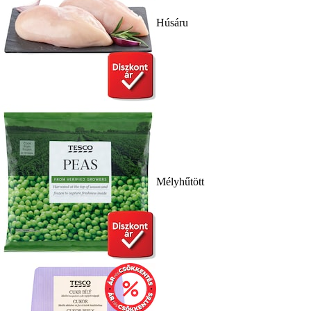
Húsáru
Mélyhűtött