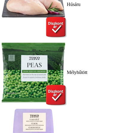
Húsáru
Mélyhűtött