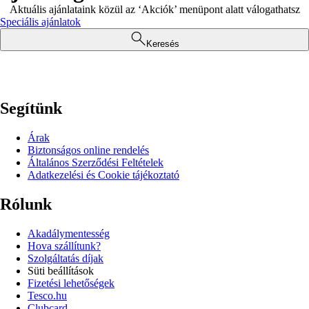
Aktuális ajánlataink közül az ‘Akciók’ menüpont alatt válogathatsz
Speciális ajánlatok
Keresés
Segítünk
Árak
Biztonságos online rendelés
Általános Szerződési Feltételek
Adatkezelési és Cookie tájékoztató
Rólunk
Akadálymentesség
Hova szállítunk?
Szolgáltatás díjak
Süti beállítások
Fizetési lehetőségek
Tesco.hu
Clubcard