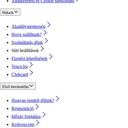
Adatkezelési és Cookie tájékoztató
Rólunk
Akadálymentesség
Hova szállítunk?
Szolgáltatás díjak
Süti beállítások
Fizetési lehetőségek
Tesco.hu
Clubcard
Első bevásárlás
Hogyan rendelj tőlünk?
Regisztráció
Idősáv foglalása
Kedvenceim