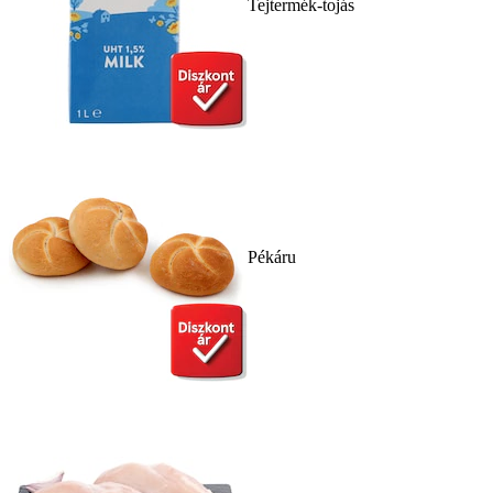
Tejtermék-tojás
Pékáru