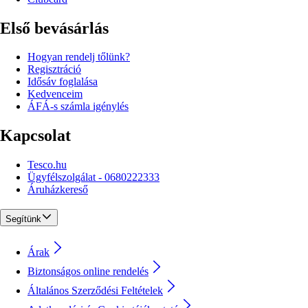
Első bevásárlás
Hogyan rendelj tőlünk?
Regisztráció
Idősáv foglalása
Kedvenceim
ÁFÁ-s számla igénylés
Kapcsolat
Tesco.hu
Ügyfélszolgálat - 0680222333
Áruházkereső
Segítünk
Árak
Biztonságos online rendelés
Általános Szerződési Feltételek