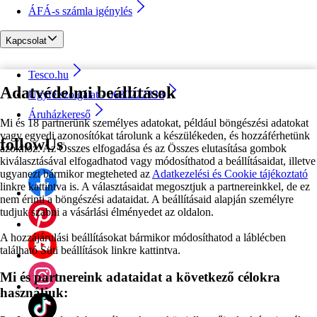
ÁFÁ-s számla igénylés
Kapcsolat
Tesco.hu
Adatvédelmi beállítások
Ügyfélszolgálat - 0680222333
Áruházkereső
Mi és 18 partnerünk személyes adatokat, például böngészési adatokat
vagy egyedi azonosítókat tárolunk a készülékeden, és hozzáférhetünk
followUs
azokhoz. Az Összes elfogadása és az Összes elutasítása gombok
kiválasztásával elfogadhatod vagy módosíthatod a beállításaidat, illetve
ugyanezt bármikor megteheted az
Adatkezelési és Cookie tájékoztató
linkre kattintva is. A választásaidat megosztjuk a partnereinkkel, de ez
nem érinti a böngészési adataidat. A beállításaid alapján személyre
tudjuk szabni a vásárlási élményedet az oldalon.
A hozzájárulási beállításokat bármikor módosíthatod a láblécben
található Süti beállítások linkre kattintva.
Mi és partnereink adataidat a következő célokra
használjuk: