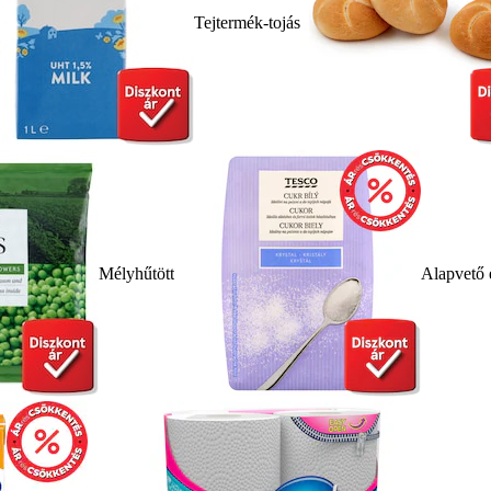
Tejtermék-tojás
Mélyhűtött
Alapvető 