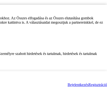
zokhoz. Az Összes elfogadása és az Összes elutasítása gombok
inkre kattintva is. A választásaidat megosztjuk a partnereinkkel, de ez
zemélyre szabott hirdetések és tartalmak, hirdetések és tartalmak
Bejelentkezés
Regisztráció