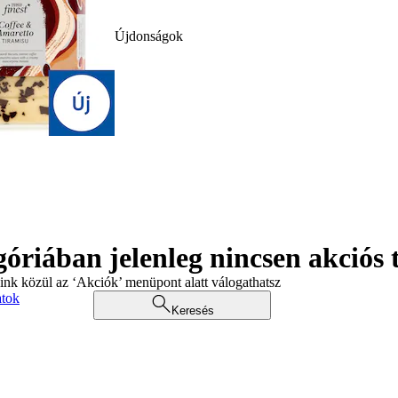
Újdonságok
góriában jelenleg nincsen akciós
aink közül az ‘Akciók’ menüpont alatt válogathatsz
atok
Keresés