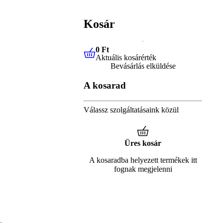
Kosár
0 Ft
Aktuális kosárérték
0 Ft
Aktuális kosárérték
Bevásárlás elküldése
A kosarad
Válassz szolgáltatásaink közül
Üres kosár
A kosaradba helyezett termékek itt
fognak megjelenni