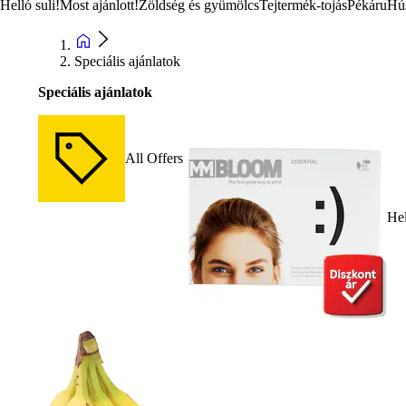
Helló suli!
Most ajánlott!
Zöldség és gyümölcs
Tejtermék-tojás
Pékáru
Hú
Speciális ajánlatok
Speciális ajánlatok
All Offers
Hel