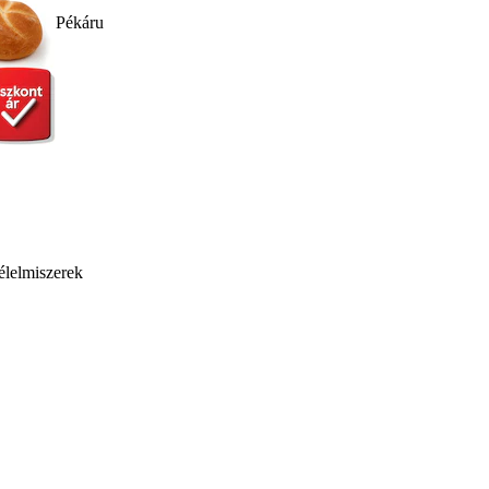
Pékáru
élelmiszerek