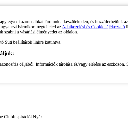
vagy egyedi azonosítókat tárolunk a készülékeden, és hozzáférhetünk a
ve ugyanezt bármikor megteheted az
Adatkezelési és Cookie tájékoztató
l
uk szabni a vásárlási élményedet az oldalon.
ó Süti beállítások linkre kattintva.
áljuk:
zonosítás céljából. Információk tárolása és/vagy elérése az eszközön. S
ne Club
Inspirációk
Nyár