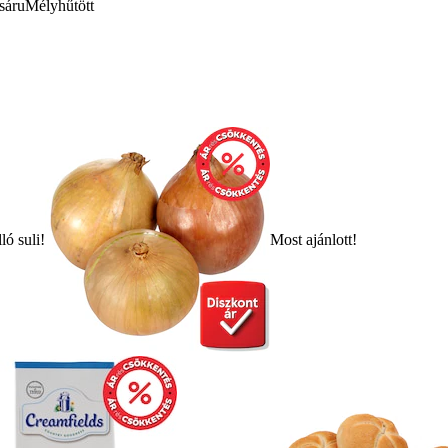
sáru
Mélyhűtött
ló suli!
Most ajánlott!