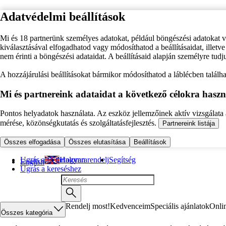
Adatvédelmi beállítások
Mi és 18 partnerünk személyes adatokat, például böngészési adatokat 
kiválasztásával elfogadhatod vagy módosíthatod a beállításaidat, illet
nem érinti a böngészési adataidat. A beállításaid alapján személyre tudj
A hozzájárulási beállításokat bármikor módosíthatod a láblécben találhat
Mi és partnereink adataidat a következő célokra haszn
Pontos helyadatok használata. Az eszköz jellemzőinek aktív vizsgálata a
mérése, közönségkutatás és szolgáltatásfejlesztés.
Partnereink listája
Összes elfogadása
Összes elutasítása
Beállítások
Ugrás a fő tartalomra
Hogyan rendelj
Segítség
English
Ugrás a kereséshez
Rendelj most!
Kedvenceim
Speciális ajánlatok
Onli
Összes kategória