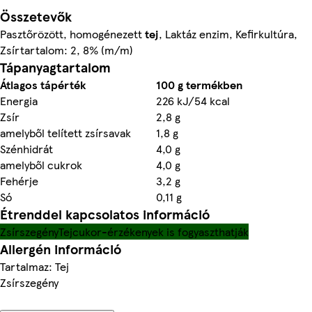
Összetevők
Pasztőrözött, homogénezett
tej
, Laktáz enzim, Kefirkultúra,
Zsírtartalom: 2, 8% (m/m)
Tápanyagtartalom
Átlagos tápérték
100 g termékben
Energia
226 kJ/54 kcal
Zsír
2,8 g
amelyből telített zsírsavak
1,8 g
Szénhidrát
4,0 g
amelyből cukrok
4,0 g
Fehérje
3,2 g
Só
0,11 g
Étrenddel kapcsolatos információ
Zsírszegény
Tejcukor-érzékenyek is fogyaszthatják
Allergén információ
Tartalmaz: Tej
Zsírszegény