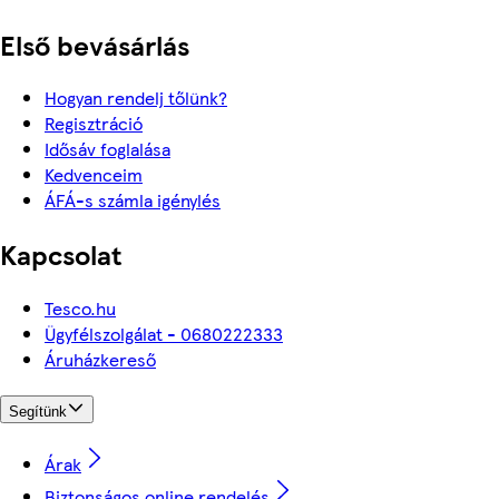
Első bevásárlás
Hogyan rendelj tőlünk?
Regisztráció
Idősáv foglalása
Kedvenceim
ÁFÁ-s számla igénylés
Kapcsolat
Tesco.hu
Ügyfélszolgálat - 0680222333
Áruházkereső
Segítünk
Árak
Biztonságos online rendelés