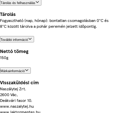
Tárolás és felhasználás
Tárolás
Fogyasztható (nap, hónap): bontatlan csomagolásban 0°C és
8°C között tárolva a pohár peremén jelzett időpontig.
További információ
Nettó tömeg
150g
Márkainformáció
Visszaküldési cím
Naszálytej Zrt.
2600 Vác,
Deákvári fasor 10.
www.naszalytej.hu
www.laktozmentes.hu