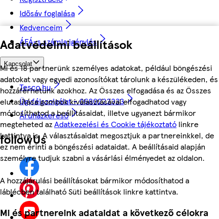
Idősáv foglalása
Kedvenceim
ÁFÁ-s számla igénylés
Adatvédelmi beállítások
Kapcsolat
Mi és 18 partnerünk személyes adatokat, például böngészési
adatokat vagy egyedi azonosítókat tárolunk a készülékeden, és
Tesco.hu
hozzáférhetünk azokhoz. Az Összes elfogadása és az Összes
Ügyfélszolgálat - 0680222333
elutasítása gombok kiválasztásával elfogadhatod vagy
módosíthatod a beállításaidat, illetve ugyanezt bármikor
Áruházkereső
megteheted az
Adatkezelési és Cookie tájékoztató
linkre
kattintva is. A választásaidat megosztjuk a partnereinkkel, de
followUs
ez nem érinti a böngészési adataidat. A beállításaid alapján
személyre tudjuk szabni a vásárlási élményedet az oldalon.
A hozzájárulási beállításokat bármikor módosíthatod a
láblécben található Süti beállítások linkre kattintva.
Mi és partnereink adataidat a következő célokra