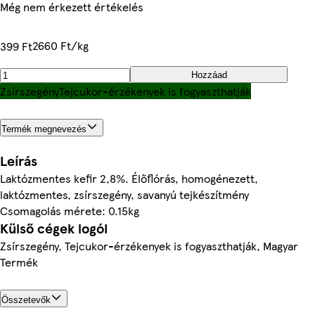
Még nem érkezett értékelés
2660 Ft/kg
399 Ft
Hozzáad
Zsírszegény
Tejcukor-érzékenyek is fogyaszthatják
Termék megnevezés
Leírás
Laktózmentes kefir 2,8%. Élőflórás, homogénezett,
laktózmentes, zsírszegény, savanyú tejkészítmény
Csomagolás mérete: 0.15kg
Külső cégek logói
Zsírszegény, Tejcukor-érzékenyek is fogyaszthatják, Magyar
Termék
Összetevők