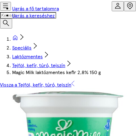
Ugrás a fő tartalomra
Ugrás a kereséshez
Speciális
Laktózmentes
Tejföl, kefír, túró, tejszín
Magic Milk laktózmentes kefir 2,8% 150 g
Vissza a Tejföl, kefír, túró, tejszín