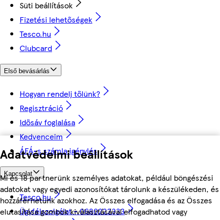
Süti beállítások
Fizetési lehetőségek
Tesco.hu
Clubcard
Első bevásárlás
Hogyan rendelj tőlünk?
Regisztráció
Idősáv foglalása
Kedvenceim
ÁFÁ-s számla igénylés
Adatvédelmi beállítások
Kapcsolat
Mi és 18 partnerünk személyes adatokat, például böngészési
adatokat vagy egyedi azonosítókat tárolunk a készülékeden, és
Tesco.hu
hozzáférhetünk azokhoz. Az Összes elfogadása és az Összes
Ügyfélszolgálat - 0680222333
elutasítása gombok kiválasztásával elfogadhatod vagy