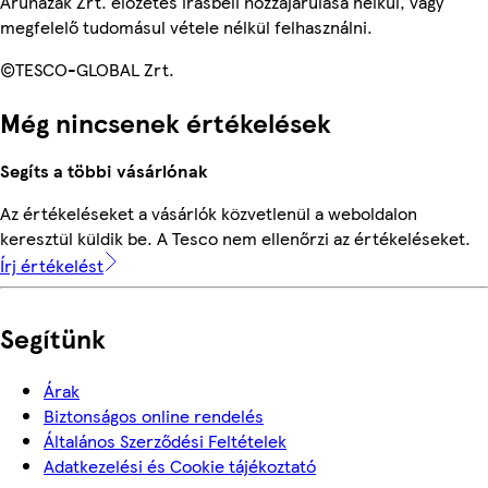
Áruházak Zrt. előzetes írásbeli hozzájárulása nélkül, vagy
megfelelő tudomásul vétele nélkül felhasználni.
©TESCO-GLOBAL Zrt.
Még nincsenek értékelések
Segíts a többi vásárlónak
Az értékeléseket a vásárlók közvetlenül a weboldalon
keresztül küldik be. A Tesco nem ellenőrzi az értékeléseket.
Írj értékelést
Segítünk
Árak
Biztonságos online rendelés
Általános Szerződési Feltételek
Adatkezelési és Cookie tájékoztató