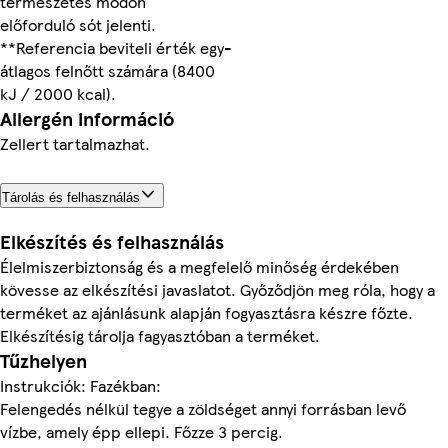
természetes módon
előforduló sót jelenti.
**Referencia beviteli érték egy
-
átlagos felnőtt számára (8400
kJ / 2000 kcal).
Allergén információ
Zellert tartalmazhat.
Tárolás és felhasználás
Elkészítés és felhasználás
Élelmiszerbiztonság és a megfelelő minőség érdekében
kövesse az elkészítési javaslatot. Győződjön meg róla, hogy a
terméket az ajánlásunk alapján fogyasztásra készre főzte.
Elkészítésig tárolja fagyasztóban a terméket.
Tűzhelyen
Instrukciók: Fazékban:
Felengedés nélkül tegye a zöldséget annyi forrásban levő
vízbe, amely épp ellepi. Főzze 3 percig.