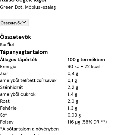
Green Dot, Möbius-szalag
Összetevők
Összetevők
Karfiol
Tápanyagtartalom
Átlagos tápérték
100 g termékben
Energia
90 kJ - 22 kcal
Zsír
0,4 g
amelyből telített zsírsavak
0,1 g
Szénhidrát
2,2 g
amelyből cukrok
1,4 g
Rost
2,0 g
Fehérje
1,3 g
Só*
0,03 g
Folsav
116 µg (58% DRI**)
*A sótartalom a növényben
-