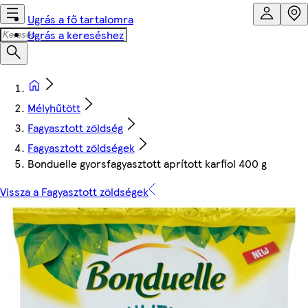
Ugrás a fő tartalomra
Ugrás a kereséshez
Mélyhűtött
Fagyasztott zöldség
Fagyasztott zöldségek
Bonduelle gyorsfagyasztott aprított karfiol 400 g
Vissza a Fagyasztott zöldségek