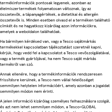
termékinformációk pontosak legyenek, azonban az
élelmiszertermékek folyamatosan változnak, így az
összetevők, a tápanyagértékek, a dietetikai és allergén
összetevők is. Minden esetben olvasd el a terméken található
címkét és ne hagyatkozz kizárólag azon információkra,
amelyek a weboldalon találhatóak.
Ha bármilyen kérdésed van, vagy a Tesco sajátmárkás
termékekkel kapcsolatban tájékoztatást szeretnél kapni,
kérjük, hogy vedd fel a kapcsolatot a Tesco vevőszolgálatával,
vagy a termék gyártójával, ha nem Tesco saját márkás
termékről van szó.
Annak ellenére, hogy a termékinformációk rendszeresen
frissítésre kerülnek, a Tesco nem vállal felelősséget
semmilyen helytelen információért, amely azonban a jogaidat
semmilyen módon nem érinti.
A jelen információ kizárólag személyes felhasználásra szolgál,
és azt nem lehet semmilyen módon, a Tesco-GLOBAL