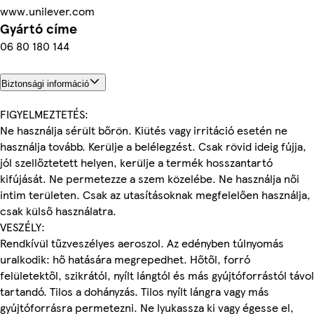
www.unilever.com
Gyártó címe
06 80 180 144
Biztonsági információ
FIGYELMEZTETÉS:
Ne használja sérült bőrön. Kiütés vagy irritáció esetén ne
használja tovább. Kerülje a belélegzést. Csak rövid ideig fújja,
jól szellőztetett helyen, kerülje a termék hosszantartó
kifújását. Ne permetezze a szem közelébe. Ne használja női
intim területen. Csak az utasításoknak megfelelően használja,
csak külső használatra.
VESZÉLY:
Rendkívül tűzveszélyes aeroszol. Az edényben túlnyomás
uralkodik: hő hatására megrepedhet. Hőtől, forró
felületektől, szikrától, nyílt lángtól és más gyújtóforrástól távol
tartandó. Tilos a dohányzás. Tilos nyílt lángra vagy más
gyújtóforrásra permetezni. Ne lyukassza ki vagy égesse el,