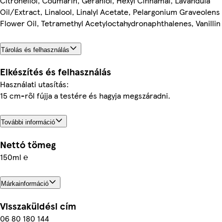
Citronellol, Coumarin, Geraniol, Hexyl Cinnamal, Lavandula
Oil/Extract, Linalool, Linalyl Acetate, Pelargonium Graveolens
Flower Oil, Tetramethyl Acetyloctahydronaphthalenes, Vanillin
Tárolás és felhasználás
Elkészítés és felhasználás
Használati utasítás:
15 cm-ről fújja a testére és hagyja megszáradni.
További információ
Nettó tömeg
150ml ℮
Márkainformáció
Visszaküldési cím
06 80 180 144