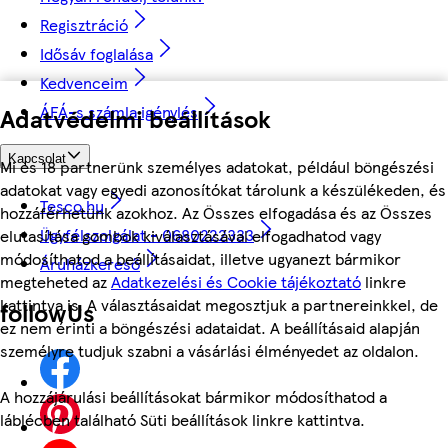
Regisztráció
Idősáv foglalása
Kedvenceim
ÁFÁ-s számla igénylés
Adatvédelmi beállítások
Kapcsolat
Mi és 18 partnerünk személyes adatokat, például böngészési
adatokat vagy egyedi azonosítókat tárolunk a készülékeden, és
Tesco.hu
hozzáférhetünk azokhoz. Az Összes elfogadása és az Összes
Ügyfélszolgálat - 0680222333
elutasítása gombok kiválasztásával elfogadhatod vagy
módosíthatod a beállításaidat, illetve ugyanezt bármikor
Áruházkereső
megteheted az
Adatkezelési és Cookie tájékoztató
linkre
kattintva is. A választásaidat megosztjuk a partnereinkkel, de
followUs
ez nem érinti a böngészési adataidat. A beállításaid alapján
személyre tudjuk szabni a vásárlási élményedet az oldalon.
A hozzájárulási beállításokat bármikor módosíthatod a
láblécben található Süti beállítások linkre kattintva.