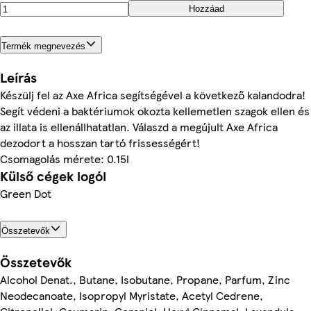
Hozzáad
Termék megnevezés
Leírás
Készülj fel az Axe Africa segítségével a következő kalandodra!
Segít védeni a baktériumok okozta kellemetlen szagok ellen és
az illata is ellenállhatatlan. Válaszd a megújult Axe Africa
dezodort a hosszan tartó frissességért!
Csomagolás mérete: 0.15l
Külső cégek logói
Green Dot
Összetevők
Összetevők
Alcohol Denat., Butane, Isobutane, Propane, Parfum, Zinc
Neodecanoate, Isopropyl Myristate, Acetyl Cedrene,