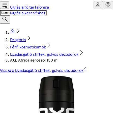
Ugrás a fő tartalomra
Ugrás a kereséshez
Drogéria
Férfi kozmetikumok
Izzadásgátló stiftek, golyós dezodorok
AXE Africa aeroszol 150 ml
Vissza a Izzadásgátló stiftek, golyós dezodorok