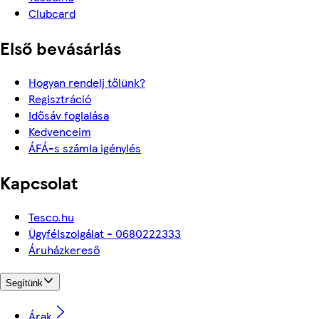
Clubcard
Első bevásárlás
Hogyan rendelj tőlünk?
Regisztráció
Idősáv foglalása
Kedvenceim
ÁFÁ-s számla igénylés
Kapcsolat
Tesco.hu
Ügyfélszolgálat - 0680222333
Áruházkereső
Segítünk
Árak