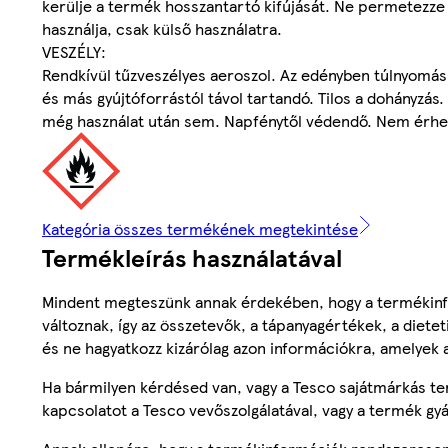
kerülje a termék hosszantartó kifújását. Ne permetezze 
használja, csak külső használatra.
VESZÉLY:
Rendkívül tűzveszélyes aeroszol. Az edényben túlnyomás u
és más gyújtóforrástól távol tartandó. Tilos a dohányzás.
még használat után sem. Napfénytől védendő. Nem érhe
Kategória összes termékének megtekintése
Termékleírás használatával
Mindent megteszünk annak érdekében, hogy a termékinf
változnak, így az összetevők, a tápanyagértékek, a diete
és ne hagyatkozz kizárólag azon információkra, amelyek 
Ha bármilyen kérdésed van, vagy a Tesco sajátmárkás ter
kapcsolatot a Tesco vevőszolgálatával, vagy a termék gy