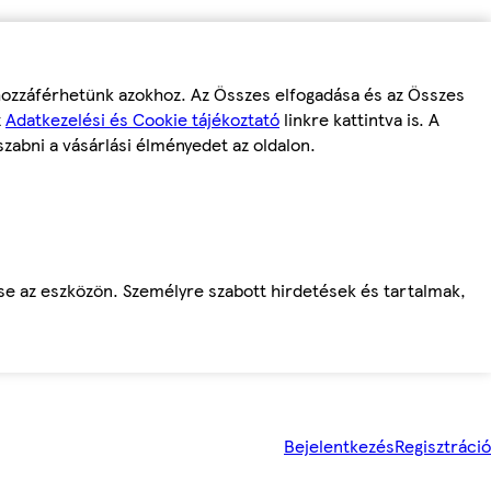
 hozzáférhetünk azokhoz. Az Összes elfogadása és az Összes
z
Adatkezelési és Cookie tájékoztató
linkre kattintva is. A
szabni a vásárlási élményedet az oldalon.
ése az eszközön. Személyre szabott hirdetések és tartalmak,
Bejelentkezés
Regisztráció