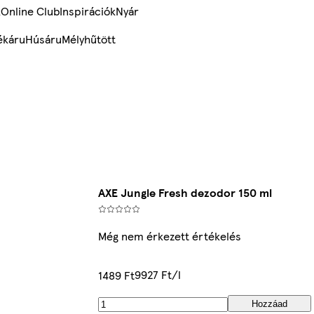
k
Online Club
Inspirációk
Nyár
ékáru
Húsáru
Mélyhűtött
AXE Jungle Fresh dezodor 150 ml
Még nem érkezett értékelés
9927 Ft/l
1489 Ft
Hozzáad