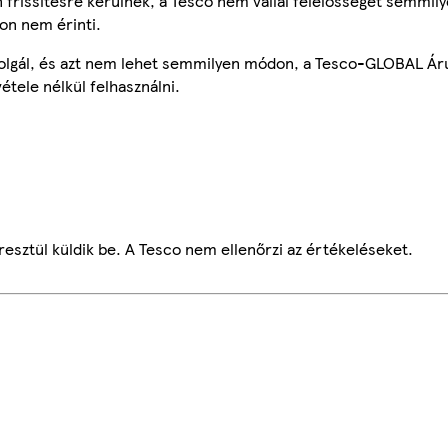
frissítésre kerülnek, a Tesco nem vállal felelősséget semmily
on nem érinti.
szolgál, és azt nem lehet semmilyen módon, a Tesco-GLOBAL Ár
étele nélkül felhasználni.
esztül küldik be. A Tesco nem ellenőrzi az értékeléseket.