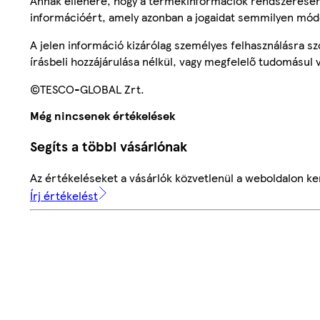
Annak ellenére, hogy a termékinformációk rendszeresen 
információért, amely azonban a jogaidat semmilyen mód
A jelen információ kizárólag személyes felhasználásra 
írásbeli hozzájárulása nélkül, vagy megfelelő tudomásul v
©TESCO-GLOBAL Zrt.
Még nincsenek értékelések
Segíts a többi vásárlónak
Az értékeléseket a vásárlók közvetlenül a weboldalon ker
Írj értékelést