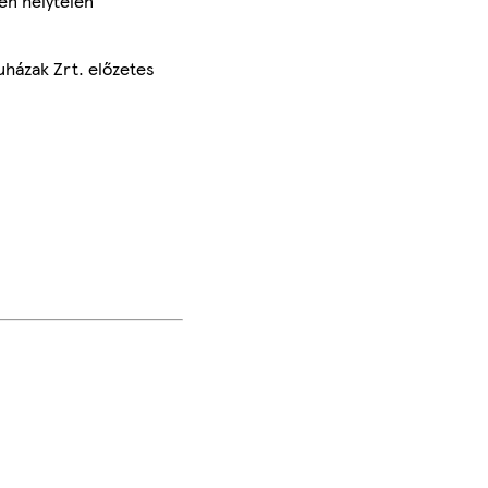
en helytelen
uházak Zrt. előzetes