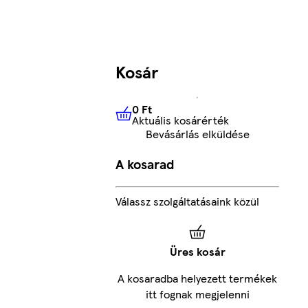
Kosár
0 Ft
Aktuális kosárérték
0 Ft
Aktuális kosárérték
Bevásárlás elküldése
A kosarad
Válassz szolgáltatásaink közül
Üres kosár
A kosaradba helyezett termékek
itt fognak megjelenni