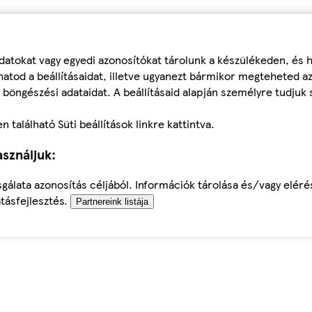
datokat vagy egyedi azonosítókat tárolunk a készülékeden, és
atod a beállításaidat, illetve ugyanezt bármikor megteheted a
 böngészési adataidat. A beállításaid alapján személyre tudjuk 
található Süti beállítások linkre kattintva.
sználjuk:
sgálata azonosítás céljából. Információk tárolása és/vagy elér
tásfejlesztés.
Partnereink listája