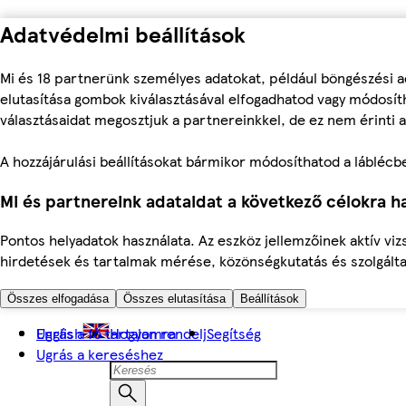
Adatvédelmi beállítások
Mi és 18 partnerünk személyes adatokat, például böngészési a
elutasítása gombok kiválasztásával elfogadhatod vagy módosíth
választásaidat megosztjuk a partnereinkkel, de ez nem érinti a
A hozzájárulási beállításokat bármikor módosíthatod a láblécben 
Mi és partnereink adataidat a következő célokra ha
Pontos helyadatok használata. Az eszköz jellemzőinek aktív viz
hirdetések és tartalmak mérése, közönségkutatás és szolgálta
Összes elfogadása
Összes elutasítása
Beállítások
Ugrás a fő tartalomra
English
Hogyan rendelj
Segítség
Ugrás a kereséshez