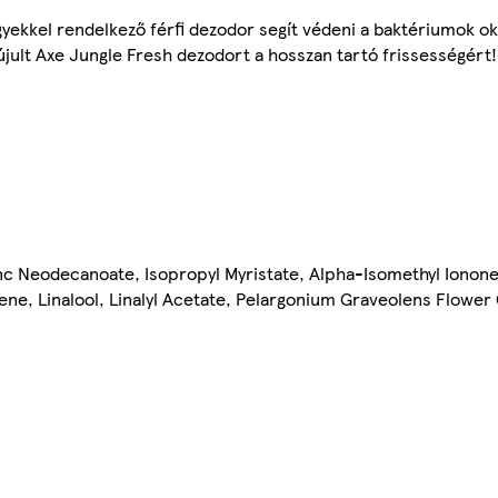
gyekkel rendelkező férfi dezodor segít védeni a baktériumok o
egújult Axe Jungle Fresh dezodort a hosszan tartó frissességért!
c Neodecanoate, Isopropyl Myristate, Alpha-Isomethyl Ionone,
ne, Linalool, Linalyl Acetate, Pelargonium Graveolens Flower O