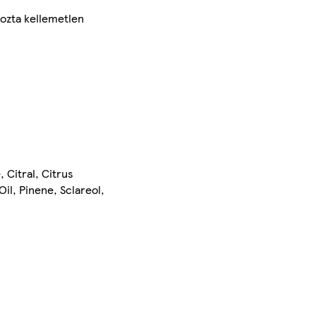
kozta kellemetlen
 Citral, Citrus
il, Pinene, Sclareol,