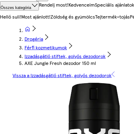
Rendelj most!
Kedvenceim
Speciális ajánlato
Összes kategória
Helló suli!
Most ajánlott!
Zöldség és gyümölcs
Tejtermék-tojás
P
Drogéria
Férfi kozmetikumok
Izzadásgátló stiftek, golyós dezodorok
AXE Jungle Fresh dezodor 150 ml
Vissza a Izzadásgátló stiftek, golyós dezodorok