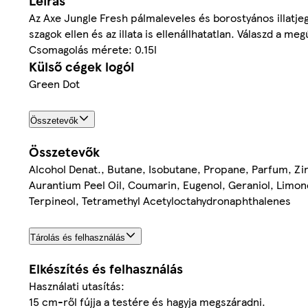
Leírás
Az Axe Jungle Fresh pálmaleveles és borostyános illatje
szagok ellen és az illata is ellenállhatatlan. Válaszd a m
Csomagolás mérete: 0.15l
Külső cégek logói
Green Dot
Összetevők
Összetevők
Alcohol Denat., Butane, Isobutane, Propane, Parfum, Zin
Aurantium Peel Oil, Coumarin, Eugenol, Geraniol, Limone
Terpineol, Tetramethyl Acetyloctahydronaphthalenes
Tárolás és felhasználás
Elkészítés és felhasználás
Használati utasítás:
15 cm-ről fújja a testére és hagyja megszáradni.