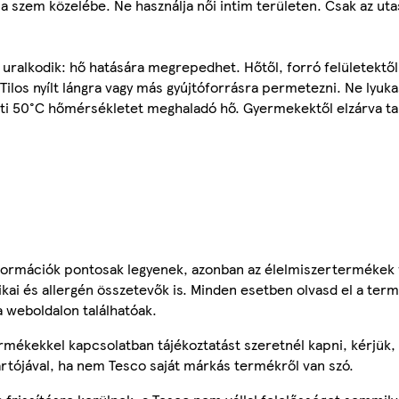
a szem közelébe. Ne használja női intim területen. Csak az ut
ralkodik: hő hatására megrepedhet. Hőtől, forró felületektől, s
 Tilos nyílt lángra vagy más gyújtóforrásra permetezni. Ne lyuka
ti 50°C hőmérsékletet meghaladó hő. Gyermekektől elzárva ta
ormációk pontosak legyenek, azonban az élelmiszertermékek
tikai és allergén összetevők is. Minden esetben olvasd el a ter
a weboldalon találhatóak.
mékekkel kapcsolatban tájékoztatást szeretnél kapni, kérjük, 
ártójával, ha nem Tesco saját márkás termékről van szó.