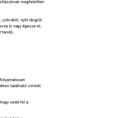
asításoknak megfelelően
zikrától, nyílt lángtól
ssza ki vagy égesse el,
rtandó.
 folyamatosan
méken található címkét
hogy vedd fel a