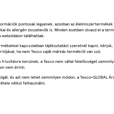
ormációk pontosak legyenek, azonban az élelmiszertermékek
tikai és allergén összetevők is. Minden esetben olvasd el a ter
a weboldalon találhatóak.
mékekkel kapcsolatban tájékoztatást szeretnél kapni, kérjük, 
ártójával, ha nem Tesco saját márkás termékről van szó.
frissítésre kerülnek, a Tesco nem vállal felelősséget semmily
on nem érinti.
szolgál, és azt nem lehet semmilyen módon, a Tesco-GLOBAL Ár
étele nélkül felhasználni.