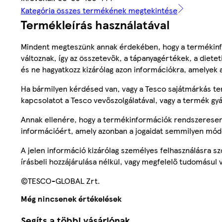
Kategória összes termékének megtekintése
Termékleírás használatával
Mindent megteszünk annak érdekében, hogy a termékinf
változnak, így az összetevők, a tápanyagértékek, a diete
és ne hagyatkozz kizárólag azon információkra, amelyek 
Ha bármilyen kérdésed van, vagy a Tesco sajátmárkás ter
kapcsolatot a Tesco vevőszolgálatával, vagy a termék gy
Annak ellenére, hogy a termékinformációk rendszeresen 
információért, amely azonban a jogaidat semmilyen mód
A jelen információ kizárólag személyes felhasználásra 
írásbeli hozzájárulása nélkül, vagy megfelelő tudomásul v
©TESCO-GLOBAL Zrt.
Még nincsenek értékelések
Segíts a többi vásárlónak