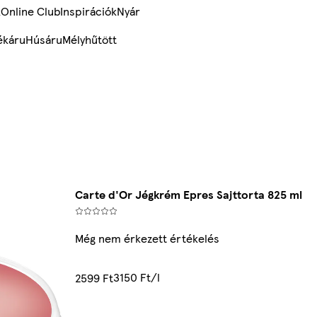
k
Online Club
Inspirációk
Nyár
ékáru
Húsáru
Mélyhűtött
Carte d'Or Jégkrém Epres Sajttorta 825 ml
Még nem érkezett értékelés
3150 Ft/l
2599 Ft