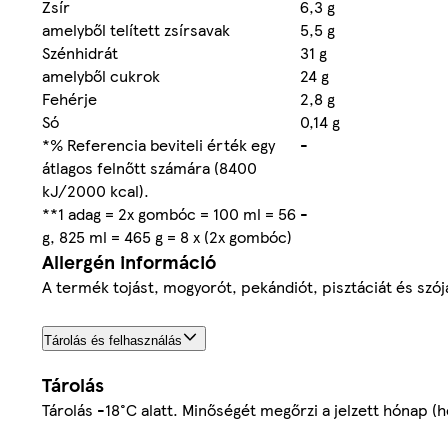
Zsír
6,3 g
amelyből telített zsírsavak
5,5 g
Szénhidrát
31 g
amelyből cukrok
24 g
Fehérje
2,8 g
Só
0,14 g
*% Referencia beviteli érték egy
-
átlagos felnőtt számára (8400
kJ/2000 kcal).
**1 adag = 2x gombóc = 100 ml = 56
-
g, 825 ml = 465 g = 8 x (2x gombóc)
Allergén információ
A termék tojást, mogyorót, pekándiót, pisztáciát és szój
Tárolás és felhasználás
Tárolás
Tárolás -18°C alatt. Minőségét megőrzi a jelzett hónap (h