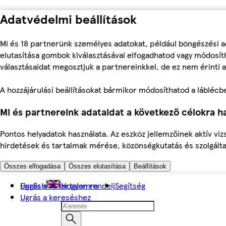
Adatvédelmi beállítások
Mi és 18 partnerünk személyes adatokat, például böngészési a
elutasítása gombok kiválasztásával elfogadhatod vagy módosíth
választásaidat megosztjuk a partnereinkkel, de ez nem érinti a
A hozzájárulási beállításokat bármikor módosíthatod a láblécben 
Mi és partnereink adataidat a következő célokra ha
Pontos helyadatok használata. Az eszköz jellemzőinek aktív viz
hirdetések és tartalmak mérése, közönségkutatás és szolgálta
Összes elfogadása
Összes elutasítása
Beállítások
Ugrás a fő tartalomra
English
Hogyan rendelj
Segítség
Ugrás a kereséshez