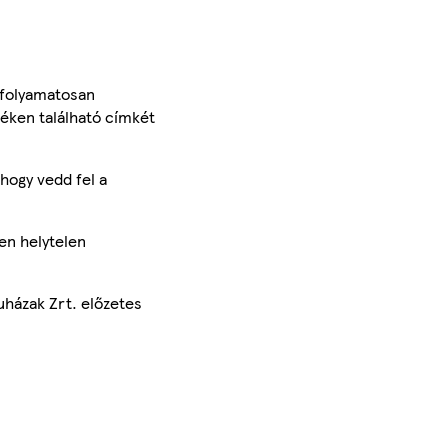
 folyamatosan
méken található címkét
hogy vedd fel a
en helytelen
uházak Zrt. előzetes