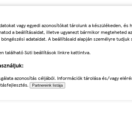
datokat vagy egyedi azonosítókat tárolunk a készülékeden, és
atod a beállításaidat, illetve ugyanezt bármikor megteheted a
 böngészési adataidat. A beállításaid alapján személyre tudjuk 
található Süti beállítások linkre kattintva.
sználjuk:
sgálata azonosítás céljából. Információk tárolása és/vagy elér
tásfejlesztés.
Partnereink listája