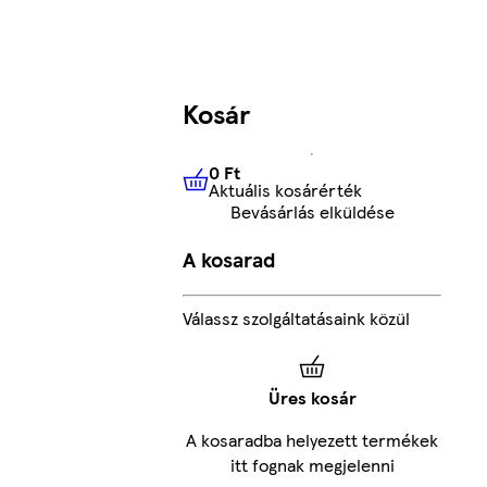
Kosár
0 Ft
Aktuális kosárérték
0 Ft
Aktuális kosárérték
Bevásárlás elküldése
A kosarad
Válassz szolgáltatásaink közül
Üres kosár
A kosaradba helyezett termékek
itt fognak megjelenni