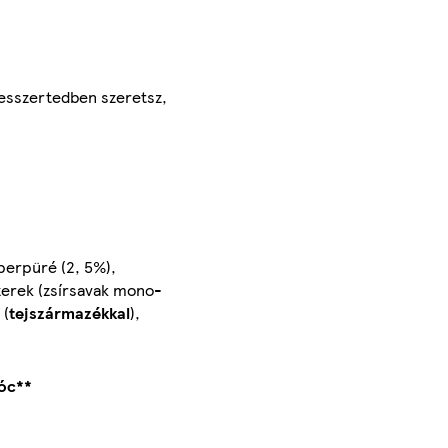
desszertedben szeretsz,
perpüré (2, 5%),
szerek (zsírsavak mono-
 (
tejszármazékkal
),
óc**