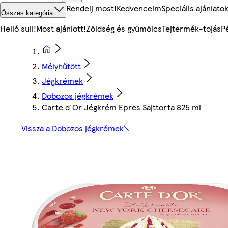
Rendelj most!
Kedvenceim
Speciális ajánlato
Összes kategória
Helló suli!
Most ajánlott!
Zöldség és gyümölcs
Tejtermék-tojás
P
Mélyhűtött
Jégkrémek
Dobozos jégkrémek
Carte d'Or Jégkrém Epres Sajttorta 825 ml
Vissza a Dobozos jégkrémek