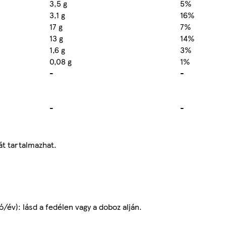
3,5 g
5%
3,1 g
16%
17 g
7%
13 g
14%
1,6 g
3%
0,08 g
1%
-
-
-
-
át tartalmazhat.
ó/év): lásd a fedélen vagy a doboz alján.