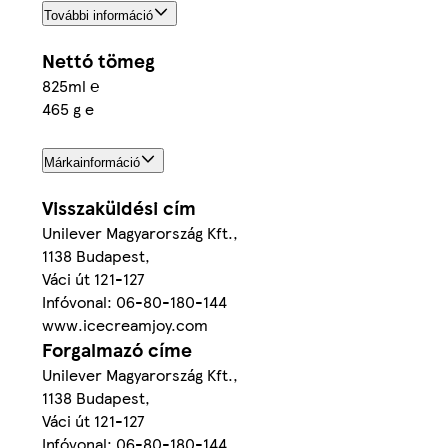
További információ
Nettó tömeg
825ml ℮
465 g e
Márkainformáció
Visszaküldési cím
Unilever Magyarország Kft.,
1138 Budapest,
Váci út 121-127
Infóvonal: 06-80-180-144
www.icecreamjoy.com
Forgalmazó címe
Unilever Magyarország Kft.,
1138 Budapest,
Váci út 121-127
Infóvonal: 06-80-180-144