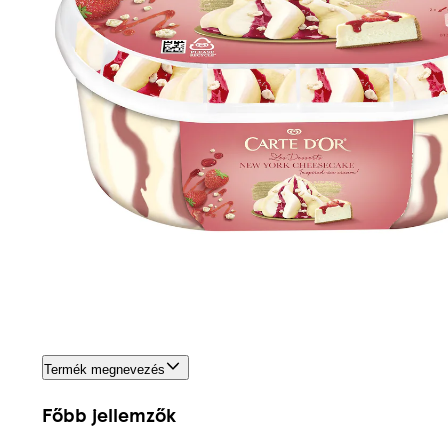
Termék megnevezés
Főbb jellemzők