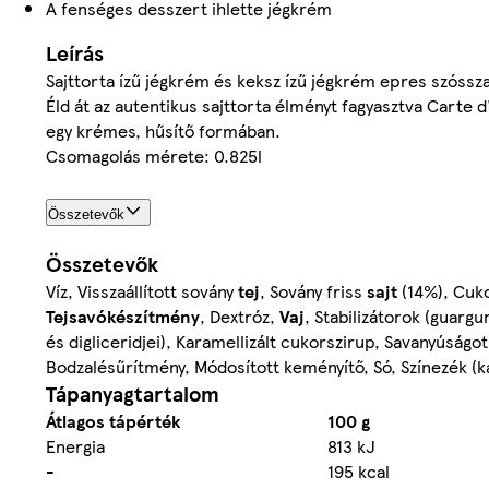
A fenséges desszert ihlette jégkrém
Leírás
Sajttorta ízű jégkrém és keksz ízű jégkrém epres szóssza
Éld át az autentikus sajttorta élményt fagyasztva Carte
egy krémes, hűsítő formában.
Csomagolás mérete: 0.825l
Összetevők
Összetevők
Víz, Visszaállított sovány
tej
, Sovány friss
sajt
(14%), Cuko
Tejsavókészítmény
, Dextróz,
Vaj
, Stabilizátorok (guarg
és digliceridjei), Karamellizált cukorszirup, Savanyúság
Bodzalésűrítmény, Módosított keményítő, Só, Színezék (
Tápanyagtartalom
Átlagos tápérték
100 g
Energia
813 kJ
-
195 kcal