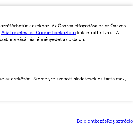
 hozzáférhetünk azokhoz. Az Összes elfogadása és az Összes
z
Adatkezelési és Cookie tájékoztató
linkre kattintva is. A
szabni a vásárlási élményedet az oldalon.
ése az eszközön. Személyre szabott hirdetések és tartalmak,
Bejelentkezés
Regisztráció