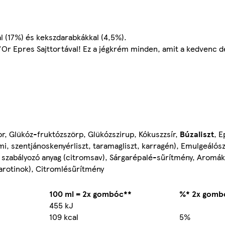
l (17%) és kekszdarabkákkal (4,5%).
 d'Or Epres Sajttortával! Ez a jégkrém minden, amit a kedvenc 
r, Glükóz-fruktózszörp, Glükózszirup, Kókuszzsír,
Búzaliszt
, E
umi, szentjánoskenyérliszt, taramagliszt, karragén), Emulgeáló
ot szabályozó anyag (citromsav), Sárgarépalé-sűrítmény, Aromák
karotinok), Citromlésűrítmény
100 ml = 2x gombóc**
%* 2x gomb
455 kJ
109 kcal
5%