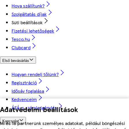
Hova szállítunk?
Szolgáltatás díjak
Süti beállítások
Fizetési lehetőségek
Tesco.hu
Clubcard
Első bevásárlás
Hogyan rendelj tőlünk?
Regisztráció
Idősáv foglalása
Kedvenceim
Adatvédelmi beállítások
ÁFÁ-s számla igénylés
Kapcsolat
Mi és 18 partnerünk személyes adatokat, például böngészési