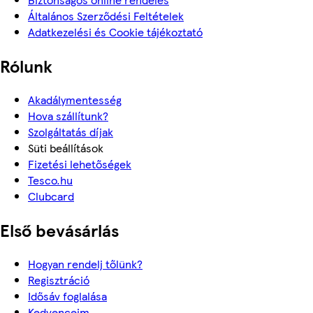
Általános Szerződési Feltételek
Adatkezelési és Cookie tájékoztató
Rólunk
Akadálymentesség
Hova szállítunk?
Szolgáltatás díjak
Süti beállítások
Fizetési lehetőségek
Tesco.hu
Clubcard
Első bevásárlás
Hogyan rendelj tőlünk?
Regisztráció
Idősáv foglalása
Kedvenceim