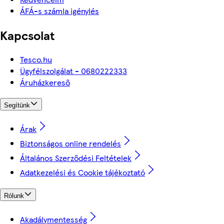
ÁFÁ-s számla igénylés
Kapcsolat
Tesco.hu
Ügyfélszolgálat - 0680222333
Áruházkereső
Segítünk
Árak
Biztonságos online rendelés
Általános Szerződési Feltételek
Adatkezelési és Cookie tájékoztató
Rólunk
Akadálymentesség