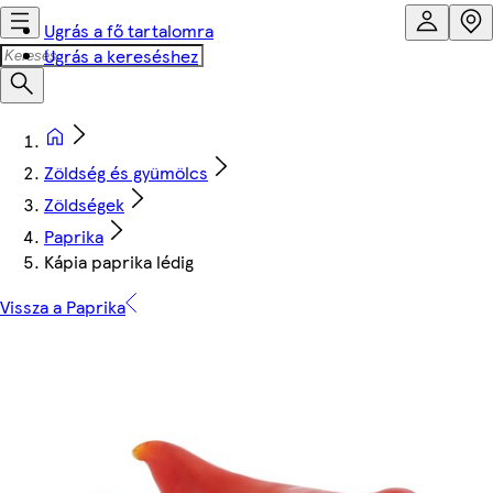
Ugrás a fő tartalomra
Ugrás a kereséshez
Zöldség és gyümölcs
Zöldségek
Paprika
Kápia paprika lédig
Vissza a Paprika