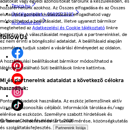
adatokat vagy egyedi azonosítókat tárolunk a készülékeden, és
Tesco.hu
hozzáférhetünk azokhoz. Az Összes elfogadása és az Összes
Ügyfélszolgálat - 0680222333
elutasítása gombok kiválasztásával elfogadhatod vagy
módosíthatod a beállításaidat, illetve ugyanezt bármikor
Áruházkereső
megteheted az
Adatkezelési és Cookie tájékoztató
linkre
kattintva is. A választásaidat megosztjuk a partnereinkkel, de
followUs
ez nem érinti a böngészési adataidat. A beállításaid alapján
személyre tudjuk szabni a vásárlási élményedet az oldalon.
A hozzájárulási beállításokat bármikor módosíthatod a
láblécben található Süti beállítások linkre kattintva.
Mi és partnereink adataidat a következő célokra
használjuk:
Pontos helyadatok használata. Az eszköz jellemzőinek aktív
vizsgálata azonosítás céljából. Információk tárolása és/vagy
elérése az eszközön. Személyre szabott hirdetések és
©
Tesco-Global Áruházak Zrt. 2026
tartalmak, hirdetések és tartalmak mérése, közönségkutatás
és szolgáltatásfejlesztés.
Partnereink listája