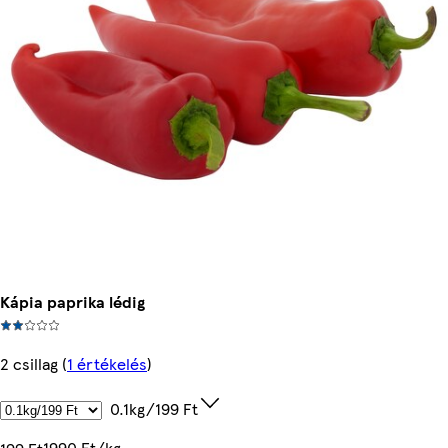
Kápia paprika lédig
2 csillag
(
1 értékelés
)
0.1kg/199 Ft
1990 Ft/kg