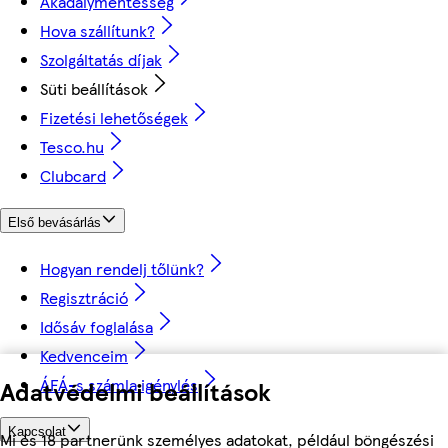
Akadálymentesség
Hova szállítunk?
Szolgáltatás díjak
Süti beállítások
Fizetési lehetőségek
Tesco.hu
Clubcard
Első bevásárlás
Hogyan rendelj tőlünk?
Regisztráció
Idősáv foglalása
Kedvenceim
ÁFÁ-s számla igénylés
Adatvédelmi beállítások
Kapcsolat
Mi és 18 partnerünk személyes adatokat, például böngészési