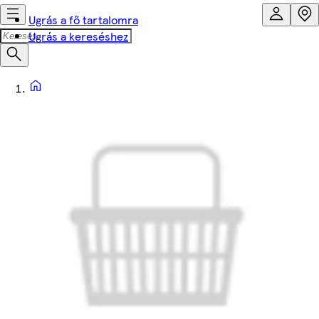
Ugrás a fő tartalomra
Ugrás a kereséshez