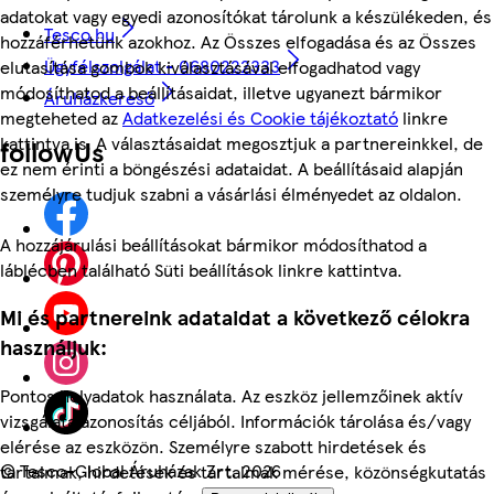
adatokat vagy egyedi azonosítókat tárolunk a készülékeden, és
Tesco.hu
hozzáférhetünk azokhoz. Az Összes elfogadása és az Összes
Ügyfélszolgálat - 0680222333
elutasítása gombok kiválasztásával elfogadhatod vagy
módosíthatod a beállításaidat, illetve ugyanezt bármikor
Áruházkereső
megteheted az
Adatkezelési és Cookie tájékoztató
linkre
kattintva is. A választásaidat megosztjuk a partnereinkkel, de
followUs
ez nem érinti a böngészési adataidat. A beállításaid alapján
személyre tudjuk szabni a vásárlási élményedet az oldalon.
A hozzájárulási beállításokat bármikor módosíthatod a
láblécben található Süti beállítások linkre kattintva.
Mi és partnereink adataidat a következő célokra
használjuk:
Pontos helyadatok használata. Az eszköz jellemzőinek aktív
vizsgálata azonosítás céljából. Információk tárolása és/vagy
elérése az eszközön. Személyre szabott hirdetések és
©
Tesco-Global Áruházak Zrt. 2026
tartalmak, hirdetések és tartalmak mérése, közönségkutatás