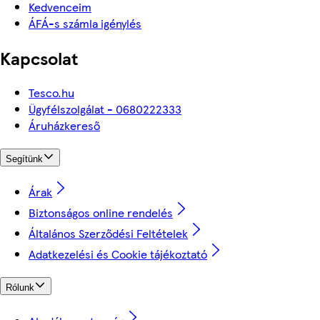
Kedvenceim
ÁFÁ-s számla igénylés
Kapcsolat
Tesco.hu
Ügyfélszolgálat - 0680222333
Áruházkereső
Segítünk
Árak
Biztonságos online rendelés
Általános Szerződési Feltételek
Adatkezelési és Cookie tájékoztató
Rólunk