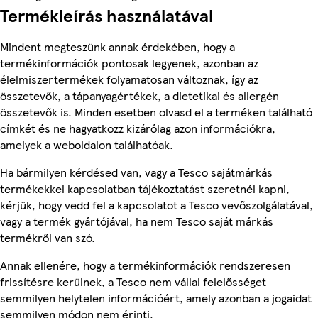
Termékleírás használatával
Mindent megteszünk annak érdekében, hogy a
termékinformációk pontosak legyenek, azonban az
élelmiszertermékek folyamatosan változnak, így az
összetevők, a tápanyagértékek, a dietetikai és allergén
összetevők is. Minden esetben olvasd el a terméken található
címkét és ne hagyatkozz kizárólag azon információkra,
amelyek a weboldalon találhatóak.
Ha bármilyen kérdésed van, vagy a Tesco sajátmárkás
termékekkel kapcsolatban tájékoztatást szeretnél kapni,
kérjük, hogy vedd fel a kapcsolatot a Tesco vevőszolgálatával,
vagy a termék gyártójával, ha nem Tesco saját márkás
termékről van szó.
Annak ellenére, hogy a termékinformációk rendszeresen
frissítésre kerülnek, a Tesco nem vállal felelősséget
semmilyen helytelen információért, amely azonban a jogaidat
semmilyen módon nem érinti.