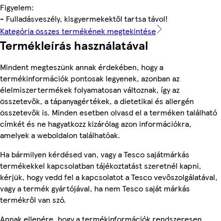
Figyelem:
- Fulladásveszély, kisgyermekektől tartsa távol!
Kategória összes termékének megtekintése
Termékleírás használatával
Mindent megteszünk annak érdekében, hogy a
termékinformációk pontosak legyenek, azonban az
élelmiszertermékek folyamatosan változnak, így az
összetevők, a tápanyagértékek, a dietetikai és allergén
összetevők is. Minden esetben olvasd el a terméken található
címkét és ne hagyatkozz kizárólag azon információkra,
amelyek a weboldalon találhatóak.
Ha bármilyen kérdésed van, vagy a Tesco sajátmárkás
termékekkel kapcsolatban tájékoztatást szeretnél kapni,
kérjük, hogy vedd fel a kapcsolatot a Tesco vevőszolgálatával,
vagy a termék gyártójával, ha nem Tesco saját márkás
termékről van szó.
Annak ellenére, hogy a termékinformációk rendszeresen