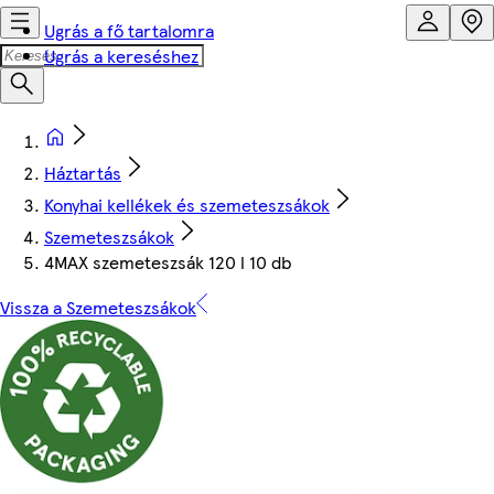
Ugrás a fő tartalomra
Ugrás a kereséshez
Háztartás
Konyhai kellékek és szemeteszsákok
Szemeteszsákok
4MAX szemeteszsák 120 l 10 db
Vissza a Szemeteszsákok