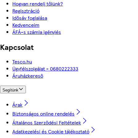
Hogyan rendelj tőlünk?
Regisztráció
Idősáv foglalása
Kedvenceim
ÁFÁ-s számla igénylés
Kapcsolat
Tesco.hu
Ügyfélszolgálat - 0680222333
Áruházkereső
Segítünk
Árak
Biztonságos online rendelés
Általános Szerződési Feltételek
Adatkezelési és Cookie tájékoztató