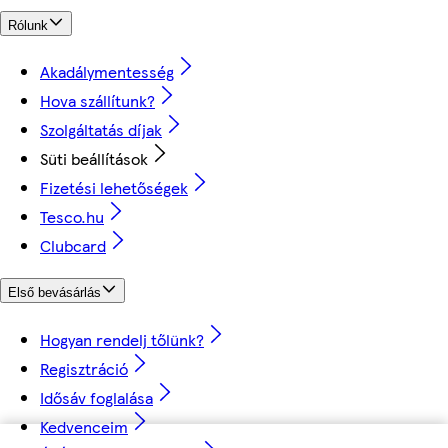
Rólunk
Akadálymentesség
Hova szállítunk?
Szolgáltatás díjak
Süti beállítások
Fizetési lehetőségek
Tesco.hu
Clubcard
Első bevásárlás
Hogyan rendelj tőlünk?
Regisztráció
Idősáv foglalása
Kedvenceim