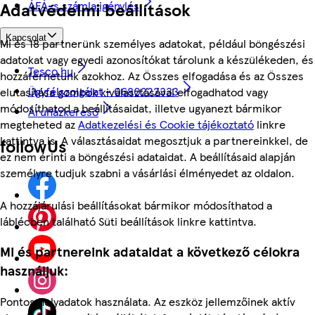
Adatvédelmi beállítások
ÁFÁ-s számla igénylés
Kapcsolat
Mi és 18 partnerünk személyes adatokat, például böngészési
adatokat vagy egyedi azonosítókat tárolunk a készülékeden, és
Tesco.hu
hozzáférhetünk azokhoz. Az Összes elfogadása és az Összes
Ügyfélszolgálat - 0680222333
elutasítása gombok kiválasztásával elfogadhatod vagy
módosíthatod a beállításaidat, illetve ugyanezt bármikor
Áruházkereső
megteheted az
Adatkezelési és Cookie tájékoztató
linkre
kattintva is. A választásaidat megosztjuk a partnereinkkel, de
followUs
ez nem érinti a böngészési adataidat. A beállításaid alapján
személyre tudjuk szabni a vásárlási élményedet az oldalon.
A hozzájárulási beállításokat bármikor módosíthatod a
láblécben található Süti beállítások linkre kattintva.
Mi és partnereink adataidat a következő célokra
használjuk:
Pontos helyadatok használata. Az eszköz jellemzőinek aktív