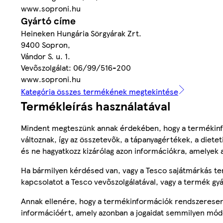
www.soproni.hu
Gyártó címe
Heineken Hungária Sörgyárak Zrt.
9400 Sopron,
Vándor S. u. 1.
Vevőszolgálat: 06/99/516-200
www.soproni.hu
Kategória összes termékének megtekintése
Termékleírás használatával
Mindent megteszünk annak érdekében, hogy a termékinf
változnak, így az összetevők, a tápanyagértékek, a diete
és ne hagyatkozz kizárólag azon információkra, amelyek 
Ha bármilyen kérdésed van, vagy a Tesco sajátmárkás ter
kapcsolatot a Tesco vevőszolgálatával, vagy a termék gy
Annak ellenére, hogy a termékinformációk rendszeresen 
információért, amely azonban a jogaidat semmilyen mód