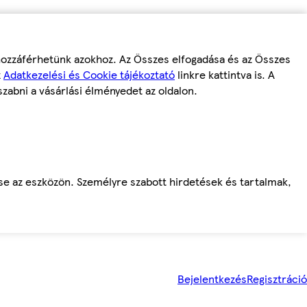
 hozzáférhetünk azokhoz. Az Összes elfogadása és az Összes
z
Adatkezelési és Cookie tájékoztató
linkre kattintva is. A
szabni a vásárlási élményedet az oldalon.
ése az eszközön. Személyre szabott hirdetések és tartalmak,
Bejelentkezés
Regisztráció