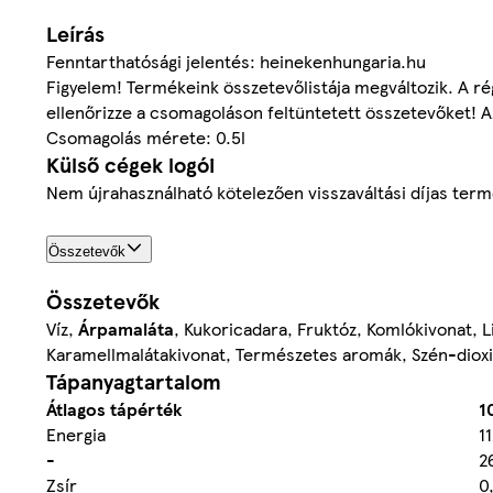
Leírás
Fenntarthatósági jelentés: heinekenhungaria.hu
Figyelem! Termékeink összetevőlistája megváltozik. A ré
ellenőrizze a csomagoláson feltüntetett összetevőket! A
Csomagolás mérete: 0.5l
Külső cégek logói
Nem újrahasználható kötelezően visszaváltási díjas ter
Összetevők
Összetevők
Víz,
Árpamaláta
, Kukoricadara, Fruktóz, Komlókivonat, L
Karamellmalátakivonat, Természetes aromák, Szén-diox
Tápanyagtartalom
Átlagos tápérték
1
Energia
1
-
2
Zsír
0