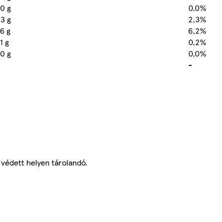
,0 g
0,0%
,3 g
2,3%
,6 g
6,2%
1 g
0,2%
,0 g
0,0%
-
 védett helyen tárolandó.