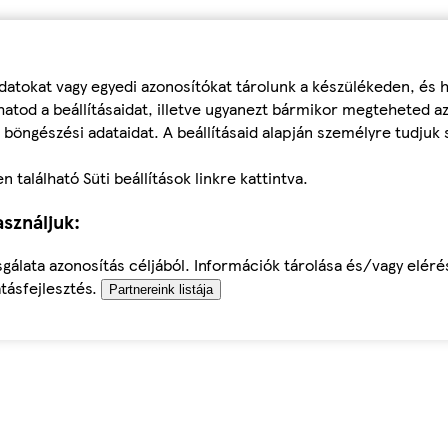
datokat vagy egyedi azonosítókat tárolunk a készülékeden, és
atod a beállításaidat, illetve ugyanezt bármikor megteheted a
 böngészési adataidat. A beállításaid alapján személyre tudjuk 
található Süti beállítások linkre kattintva.
sználjuk:
sgálata azonosítás céljából. Információk tárolása és/vagy elér
tásfejlesztés.
Partnereink listája