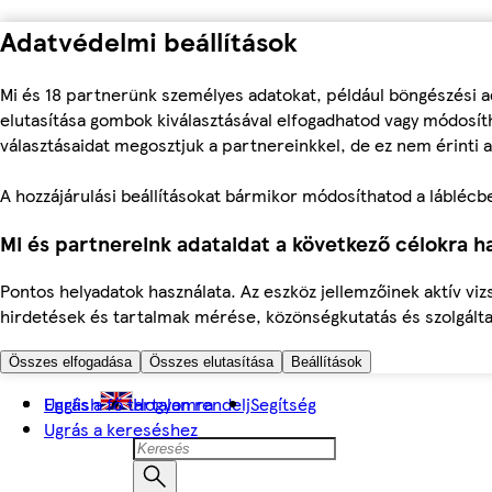
Adatvédelmi beállítások
Mi és 18 partnerünk személyes adatokat, például böngészési a
elutasítása gombok kiválasztásával elfogadhatod vagy módosíth
választásaidat megosztjuk a partnereinkkel, de ez nem érinti a
A hozzájárulási beállításokat bármikor módosíthatod a láblécben 
Mi és partnereink adataidat a következő célokra ha
Pontos helyadatok használata. Az eszköz jellemzőinek aktív viz
hirdetések és tartalmak mérése, közönségkutatás és szolgálta
Összes elfogadása
Összes elutasítása
Beállítások
Ugrás a fő tartalomra
English
Hogyan rendelj
Segítség
Ugrás a kereséshez