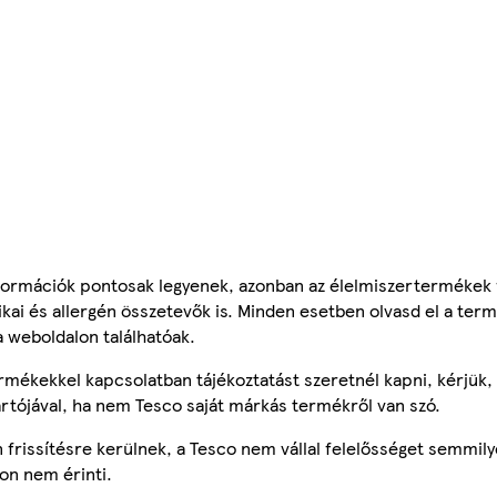
ormációk pontosak legyenek, azonban az élelmiszertermékek
tikai és allergén összetevők is. Minden esetben olvasd el a ter
a weboldalon találhatóak.
mékekkel kapcsolatban tájékoztatást szeretnél kapni, kérjük, 
ártójával, ha nem Tesco saját márkás termékről van szó.
frissítésre kerülnek, a Tesco nem vállal felelősséget semmily
on nem érinti.