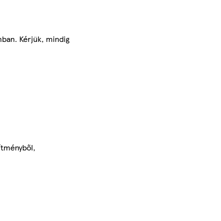
mban. Kérjük, mindig
ítményből,