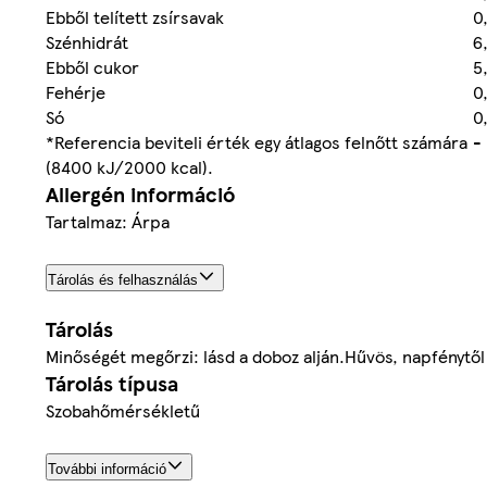
Ebből telített zsírsavak
0
Szénhidrát
6
Ebből cukor
5
Fehérje
0,
Só
0
*Referencia beviteli érték egy átlagos felnőtt számára
-
(8400 kJ/2000 kcal).
Allergén információ
Tartalmaz: Árpa
Tárolás és felhasználás
Tárolás
Minőségét megőrzi: lásd a doboz alján.Hűvös, napfénytől
Tárolás típusa
Szobahőmérsékletű
További információ