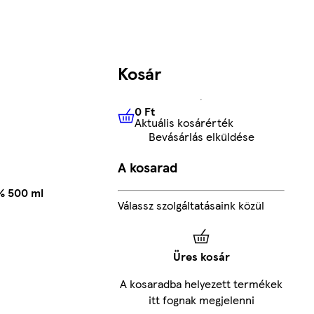
Kosár
0 Ft
Aktuális kosárérték
0 Ft
Aktuális kosárérték
Bevásárlás elküldése
A kosarad
% 500 ml
Válassz szolgáltatásaink közül
Üres kosár
A kosaradba helyezett termékek
itt fognak megjelenni