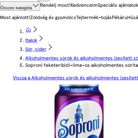
Rendelj most!
Kedvenceim
Speciális ajánlato
Összes kategória
Most ajánlott!
Zöldség és gyümölcs
Tejtermék-tojás
Pékáru
Húsá
Italok
Sör, cider
Alkoholmentes sörök és alkoholmentes ízesített s
Soproni feketeribizli-lime-os alkoholmentes sörit
Vissza a Alkoholmentes sörök és alkoholmentes ízesítet