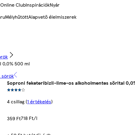
k
Online Club
Inspirációk
Nyár
ru
Mélyhűtött
Alapvető élelmiszerek
örök
al 0,0% 500 ml
t sörök
Soproni feketeribizli-lime-os alkoholmentes sörital 0,0
4 csillag
(
1 értékelés
)
718 Ft/l
359 Ft