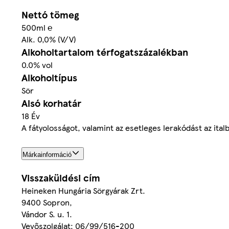
Nettó tömeg
500ml ℮
Alk. 0,0% (V/V)
Alkoholtartalom térfogatszázalékban
0.0% vol
Alkoholtípus
Sör
Alsó korhatár
18 Év
A fátyolosságot, valamint az esetleges lerakódást az ital
Márkainformáció
Visszaküldési cím
Heineken Hungária Sörgyárak Zrt.
9400 Sopron,
Vándor S. u. 1.
Vevőszolgálat: 06/99/516-200