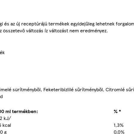
gi és az új receptúrájú termékek egyidejűleg lehetnek forgalo
z összetevő változás íz változást nem eredményez.
mék
imelé sürítményből, Feketeribizlilé sűrítményből, Citromlé sűr
id
00 ml termékben:
% *
12 kJ/
6 kcal
1,3%
,0 g
0,0%