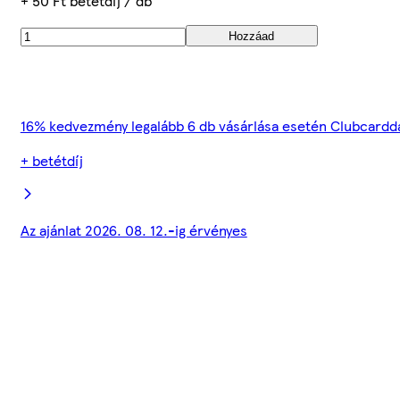
+ 50 Ft betétdíj / db
Hozzáad
16% kedvezmény legalább 6 db vásárlása esetén Clubcardd
+ betétdíj
Az ajánlat 2026. 08. 12.-ig érvényes