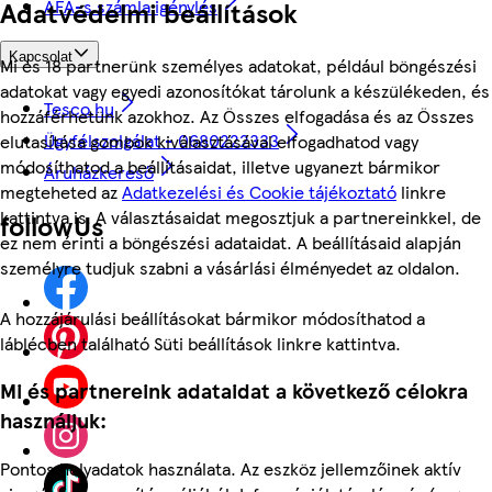
ÁFÁ-s számla igénylés
Adatvédelmi beállítások
Kapcsolat
Mi és 18 partnerünk személyes adatokat, például böngészési
adatokat vagy egyedi azonosítókat tárolunk a készülékeden, és
Tesco.hu
hozzáférhetünk azokhoz. Az Összes elfogadása és az Összes
Ügyfélszolgálat - 0680222333
elutasítása gombok kiválasztásával elfogadhatod vagy
módosíthatod a beállításaidat, illetve ugyanezt bármikor
Áruházkereső
megteheted az
Adatkezelési és Cookie tájékoztató
linkre
kattintva is. A választásaidat megosztjuk a partnereinkkel, de
followUs
ez nem érinti a böngészési adataidat. A beállításaid alapján
személyre tudjuk szabni a vásárlási élményedet az oldalon.
A hozzájárulási beállításokat bármikor módosíthatod a
láblécben található Süti beállítások linkre kattintva.
Mi és partnereink adataidat a következő célokra
használjuk:
Pontos helyadatok használata. Az eszköz jellemzőinek aktív