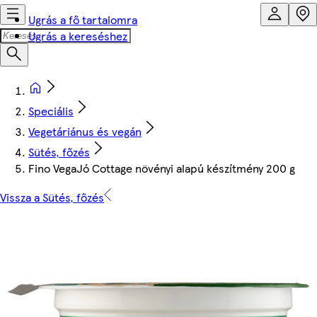
Ugrás a fő tartalomra
Ugrás a kereséshez
Speciális
Vegetáriánus és vegán
Sütés, főzés
Fino VegaJó Cottage növényi alapú készítmény 200 g
Vissza a Sütés, főzés