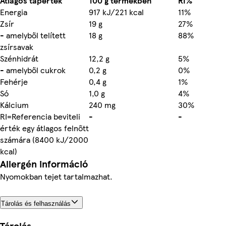
Átlagos tápérték
100 g termékben
RI%
Energia
917 kJ/221 kcal
11%
Zsír
19 g
27%
- amelyből telített
18 g
88%
zsírsavak
Szénhidrát
12,2 g
5%
- amelyből cukrok
0,2 g
0%
Fehérje
0,4 g
1%
Só
1,0 g
4%
Kálcium
240 mg
30%
RI=Referencia beviteli
-
-
érték egy átlagos felnőtt
számára (8400 kJ/2000
kcal)
Allergén információ
Nyomokban tejet tartalmazhat.
Tárolás és felhasználás
Tárolás