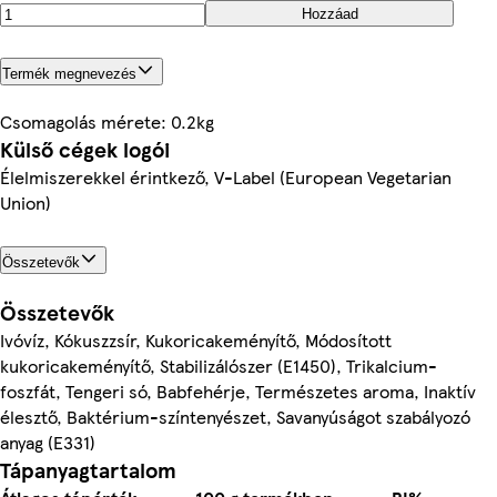
Hozzáad
Termék megnevezés
Csomagolás mérete: 0.2kg
Külső cégek logói
Élelmiszerekkel érintkező, V-Label (European Vegetarian
Union)
Összetevők
Összetevők
Ivóvíz, Kókuszzsír, Kukoricakeményítő, Módosított
kukoricakeményítő, Stabilizálószer (E1450), Trikalcium-
foszfát, Tengeri só, Babfehérje, Természetes aroma, Inaktív
élesztő, Baktérium-színtenyészet, Savanyúságot szabályozó
anyag (E331)
Tápanyagtartalom