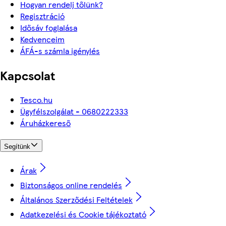
Hogyan rendelj tőlünk?
Regisztráció
Idősáv foglalása
Kedvenceim
ÁFÁ-s számla igénylés
Kapcsolat
Tesco.hu
Ügyfélszolgálat - 0680222333
Áruházkereső
Segítünk
Árak
Biztonságos online rendelés
Általános Szerződési Feltételek
Adatkezelési és Cookie tájékoztató