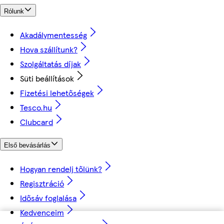
Rólunk
Akadálymentesség
Hova szállítunk?
Szolgáltatás díjak
Süti beállítások
Fizetési lehetőségek
Tesco.hu
Clubcard
Első bevásárlás
Hogyan rendelj tőlünk?
Regisztráció
Idősáv foglalása
Kedvenceim