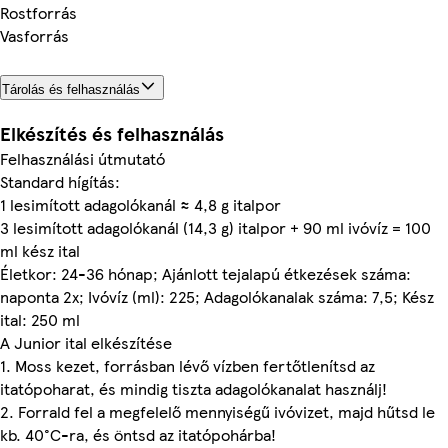
Rostforrás
Vasforrás
Tárolás és felhasználás
Elkészítés és felhasználás
Felhasználási útmutató
Standard hígítás:
1 lesimított adagolókanál ≈ 4,8 g italpor
3 lesimított adagolókanál (14,3 g) italpor + 90 ml ivóvíz = 100
ml kész ital
Életkor: 24-36 hónap; Ajánlott tejalapú étkezések száma:
naponta 2x; Ivóvíz (ml): 225; Adagolókanalak száma: 7,5; Kész
ital: 250 ml
A Junior ital elkészítése
1. Moss kezet, forrásban lévő vízben fertőtlenítsd az
itatópoharat, és mindig tiszta adagolókanalat használj!
2. Forrald fel a megfelelő mennyiségű ivóvizet, majd hűtsd le
kb. 40°C-ra, és öntsd az itatópohárba!