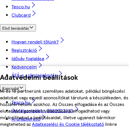
Tesco.hu
Clubcard
Első bevásárlás
Hogyan rendelj tőlünk?
Regisztráció
Idősáv foglalása
Kedvenceim
ÁFÁ-s számla igénylés
Adatvédelmi beállítások
Kapcsolat
Mi és 18 partnerünk személyes adatokat, például böngészési
adatokat vagy egyedi azonosítókat tárolunk a készülékeden, és
Tesco.hu
hozzáférhetünk azokhoz. Az Összes elfogadása és az Összes
Ügyfélszolgálat - 0680222333
elutasítása gombok kiválasztásával elfogadhatod vagy
módosíthatod a beállításaidat, illetve ugyanezt bármikor
Áruházkereső
megteheted az
Adatkezelési és Cookie tájékoztató
linkre