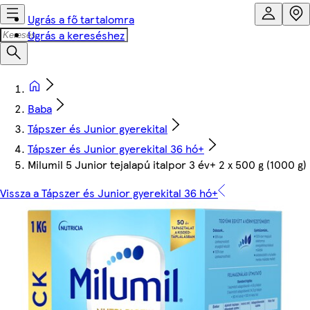
Ugrás a fő tartalomra
Ugrás a kereséshez
Baba
Tápszer és Junior gyerekital
Tápszer és Junior gyerekital 36 hó+
Milumil 5 Junior tejalapú italpor 3 év+ 2 x 500 g (1000 g)
Vissza a Tápszer és Junior gyerekital 36 hó+