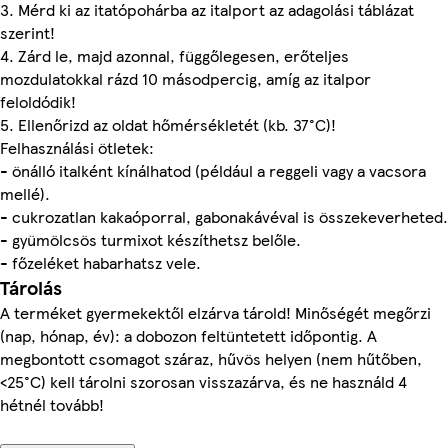
3. Mérd ki az itatópohárba az italport az adagolási táblázat
szerint!
4. Zárd le, majd azonnal, függőlegesen, erőteljes
mozdulatokkal rázd 10 másodpercig, amíg az italpor
feloldódik!
5. Ellenőrizd az oldat hőmérsékletét (kb. 37°C)!
Felhasználási ötletek:
- önálló italként kínálhatod (például a reggeli vagy a vacsora
mellé).
- cukrozatlan kakaóporral, gabonakávéval is összekeverheted.
- gyümölcsös turmixot készíthetsz belőle.
- főzeléket habarhatsz vele.
Tárolás
A terméket gyermekektől elzárva tárold! Minőségét megőrzi
(nap, hónap, év): a dobozon feltüntetett időpontig. A
megbontott csomagot száraz, hűvös helyen (nem hűtőben,
<25°C) kell tárolni szorosan visszazárva, és ne használd 4
hétnél tovább!