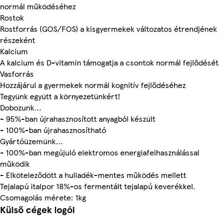
normál működéséhez
Rostok
Rostforrás (GOS/FOS) a kisgyermekek változatos étrendjének
részeként
Kalcium
A kalcium és D-vitamin támogatja a csontok normál fejlődését
Vasforrás
Hozzájárul a gyermekek normál kognitív fejlődéséhez
Tegyünk együtt a környezetünkért!
Dobozunk...
- 95%-ban újrahasznosított anyagból készült
- 100%-ban újrahasznosítható
Gyártóüzemünk...
- 100%-ban megújuló elektromos energiafelhasználással
működik
- Elköteleződött a hulladék-mentes működés mellett
Tejalapú italpor 18%-os fermentált tejalapú keverékkel.
Csomagolás mérete: 1kg
Külső cégek logói