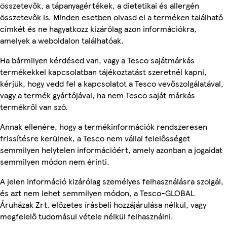
összetevők, a tápanyagértékek, a dietetikai és allergén
összetevők is. Minden esetben olvasd el a terméken található
címkét és ne hagyatkozz kizárólag azon információkra,
amelyek a weboldalon találhatóak.
Ha bármilyen kérdésed van, vagy a Tesco sajátmárkás
termékekkel kapcsolatban tájékoztatást szeretnél kapni,
kérjük, hogy vedd fel a kapcsolatot a Tesco vevőszolgálatával,
vagy a termék gyártójával, ha nem Tesco saját márkás
termékről van szó.
Annak ellenére, hogy a termékinformációk rendszeresen
frissítésre kerülnek, a Tesco nem vállal felelősséget
semmilyen helytelen információért, amely azonban a jogaidat
semmilyen módon nem érinti.
A jelen információ kizárólag személyes felhasználásra szolgál,
és azt nem lehet semmilyen módon, a Tesco-GLOBAL
Áruházak Zrt. előzetes írásbeli hozzájárulása nélkül, vagy
megfelelő tudomásul vétele nélkül felhasználni.