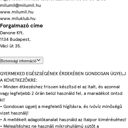
milumil@milumil.hu
www.milumil.hu
www.miluklub.hu
Forgalmazó címe
Danone Kft.
1134 Budapest,
Váci út 35.
Biztonsági információ
GYERMEKED EGÉSZSÉGÉNEK ÉRDEKÉBEN GONDOSAN ÜGYELJ
A KÖVETKEZŐKRE:
- Minden étkezéshez frissen készítsd el az italt, és azonnal
vagy legfeljebb 2 órán belül használd fel, a maradékot öntsd
ki!
- Gondosan ügyelj a megfelelő hígításra, és ivóvíz minőségű
vizet használj!
- A mellékelt adagolókanalat használd az italpor kiméréséhez!
- Melegítéshez ne használj mikrohullámú sütőt a