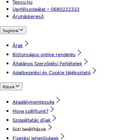
Tesco.hu
Ügyfélszolgálat - 0680222333
Áruházkereső
Segítünk
Árak
Biztonságos online rendelés
Általános Szerződési Feltételek
Adatkezelési és Cookie tájékoztató
Rólunk
Akadálymentesség
Hova szállítunk?
Szolgáltatás díjak
Süti beállítások
Fizetési lehetőségek