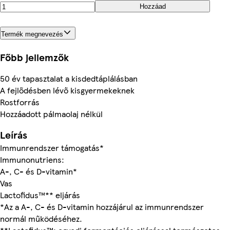
Hozzáad
Termék megnevezés
Főbb jellemzők
50 év tapasztalat a kisdedtáplálásban
A fejlődésben lévő kisgyermekeknek
Rostforrás
Hozzáadott pálmaolaj nélkül
Leírás
Immunrendszer támogatás*
Immunonutriens:
A-, C- és D-vitamin*
Vas
Lactofidus™** eljárás
*Az a A-, C- és D-vitamin hozzájárul az immunrendszer
normál működéséhez.