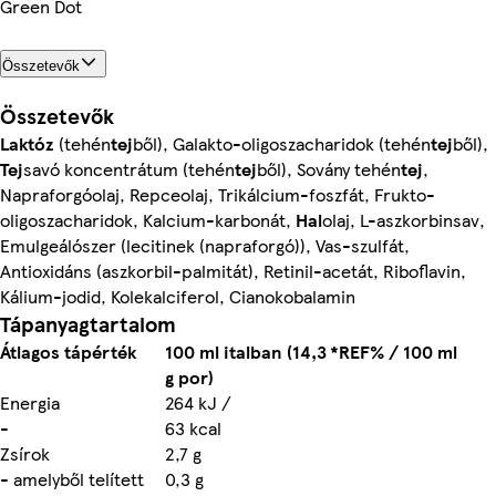
Green Dot
Összetevők
Összetevők
Laktóz
(tehén
tej
ből), Galakto-oligoszacharidok (tehén
tej
ből),
Tej
savó koncentrátum (tehén
tej
ből), Sovány tehén
tej
,
Napraforgóolaj, Repceolaj, Trikálcium-foszfát, Frukto-
oligoszacharidok, Kalcium-karbonát,
Hal
olaj, L-aszkorbinsav,
Emulgeálószer (lecitinek (napraforgó)), Vas-szulfát,
Antioxidáns (aszkorbil-palmitát), Retinil-acetát, Riboflavin,
Kálium-jodid, Kolekalciferol, Cianokobalamin
Tápanyagtartalom
Átlagos tápérték
100 ml italban (14,3
*REF% / 100 ml
g por)
Energia
264 kJ /
-
63 kcal
Zsírok
2,7 g
- amelyből telített
0,3 g