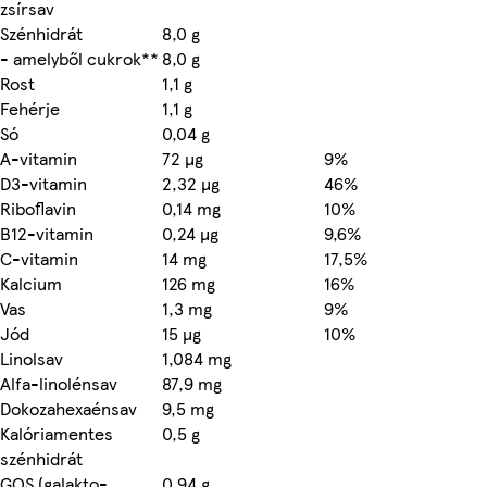
zsírsav
Szénhidrát
8,0 g
- amelyből cukrok**
8,0 g
Rost
1,1 g
Fehérje
1,1 g
Só
0,04 g
A-vitamin
72 µg
9%
D3-vitamin
2,32 µg
46%
Riboflavin
0,14 mg
10%
B12-vitamin
0,24 µg
9,6%
C-vitamin
14 mg
17,5%
Kalcium
126 mg
16%
Vas
1,3 mg
9%
Jód
15 µg
10%
Linolsav
1,084 mg
Alfa-linolénsav
87,9 mg
Dokozahexaénsav
9,5 mg
Kalóriamentes
0,5 g
szénhidrát
GOS (galakto-
0,94 g