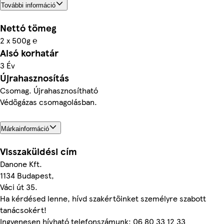
További információ
Nettó tömeg
2 x 500g ℮
Alsó korhatár
3 Év
Újrahasznosítás
Csomag. Újrahasznosítható
Védőgázas csomagolásban.
Márkainformáció
Visszaküldési cím
Danone Kft.
1134 Budapest,
Váci út 35.
Ha kérdésed lenne, hívd szakértőinket személyre szabott
tanácsokért!
Ingyenesen hívható telefonszámunk: 06 80 33 12 33