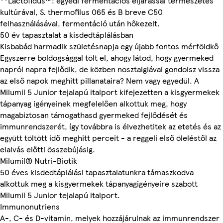
**Lactofidus™: egyedi fermentációs eljárással természetes
kultúrával, S. thermofilus 065 és B breve C50
felhasználásával, fermentáció után hőkezelt.
50 év tapasztalat a kisdedtáplálásban
Kisbabád harmadik születésnapja egy újabb fontos mérföldkő
Egyszerre boldogsággal tölt el, ahogy látod, hogy gyermeked
napról napra fejlődik, de közben nosztalgiával gondolsz vissza
az első napok meghitt pillanataira? Nem vagy egyedül. A
Milumil 5 Junior tejalapú italport kifejezetten a kisgyermekek
tápanyag igényeinek megfelelően alkottuk meg, hogy
magabiztosan támogathasd gyermeked fejlődését és
immunrendszerét, így továbbra is élvezhetitek az etetés és az
együtt töltött idő meghitt perceit - a reggeli első öleléstől az
elalvás előtti összebújásig.
Milumil® Nutri-Biotik
50 éves kisdedtáplálási tapasztalatunkra támaszkodva
alkottuk meg a kisgyermekek tápanyagigényeire szabott
Milumil 5 Junior tejalapú italport.
Immunonutriens
A-, C- és D-vitamin, melyek hozzájárulnak az immunrendszer