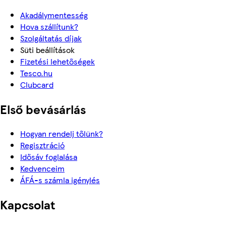
Akadálymentesség
Hova szállítunk?
Szolgáltatás díjak
Süti beállítások
Fizetési lehetőségek
Tesco.hu
Clubcard
Első bevásárlás
Hogyan rendelj tőlünk?
Regisztráció
Idősáv foglalása
Kedvenceim
ÁFÁ-s számla igénylés
Kapcsolat