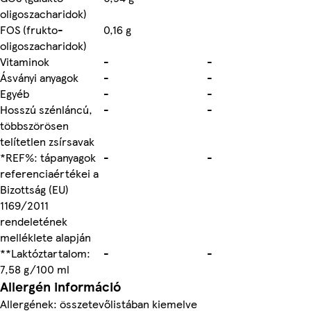
oligoszacharidok)
FOS (frukto-
0,16 g
oligoszacharidok)
Vitaminok
-
-
Ásványi anyagok
-
-
Egyéb
-
-
Hosszú szénláncú,
-
-
többszörösen
telítetlen zsírsavak
*REF%: tápanyagok
-
-
referenciaértékei a
Bizottság (EU)
1169/2011
rendeletének
melléklete alapján
**Laktóztartalom:
-
-
7,58 g/100 ml
Allergén információ
Allergének: összetevőlistában kiemelve