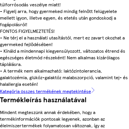
túlforrósodás veszélye miatt!
- Figyelj arra, hogy gyermeked mindig felnőtt felügyelete
mellett igyon, illetve egyen, és etetés után gondoskodj a
fogápolásról!
FONTOS FIGYELMEZTETÉS!
- Ne térj el a használati utasítástól, mert ez zavart okozhat a
gyermeked fejlődésében!
- Kínáld a mindennapi kiegyensúlyozott, változatos étrend és
egészséges életmód részeként! Nem alkalmas kizárólagos
táplálásra.
- A termék nem alkalmazható: laktózintolerancia,
galaktozémia, glükóz-galaktóz malabszorpció, valamint tej- és
halallergia esetén!
Kategória összes termékének megtekintése
Termékleírás használatával
Mindent megteszünk annak érdekében, hogy a
termékinformációk pontosak legyenek, azonban az
élelmiszertermékek folyamatosan változnak, így az