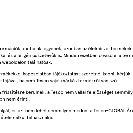
ormációk pontosak legyenek, azonban az élelmiszertermékek
tikai és allergén összetevők is. Minden esetben olvasd el a ter
a weboldalon találhatóak.
mékekkel kapcsolatban tájékoztatást szeretnél kapni, kérjük, 
ártójával, ha nem Tesco saját márkás termékről van szó.
frissítésre kerülnek, a Tesco nem vállal felelősséget semmily
on nem érinti.
szolgál, és azt nem lehet semmilyen módon, a Tesco-GLOBAL Ár
étele nélkül felhasználni.