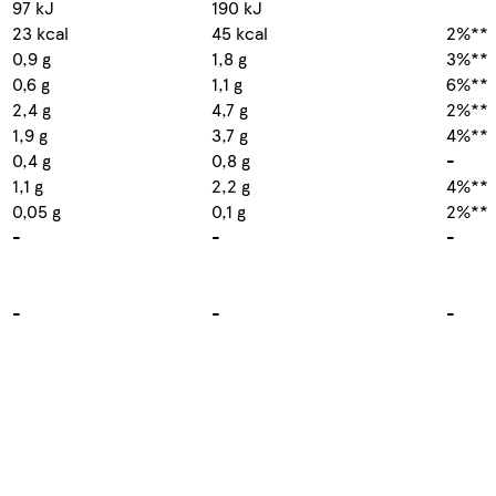
97 kJ
190 kJ
23 kcal
45 kcal
2%**
0,9 g
1,8 g
3%**
0,6 g
1,1 g
6%**
2,4 g
4,7 g
2%**
1,9 g
3,7 g
4%**
0,4 g
0,8 g
-
1,1 g
2,2 g
4%**
0,05 g
0,1 g
2%**
-
-
-
-
-
-