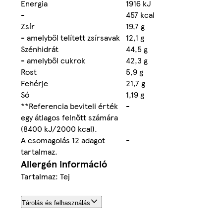
Energia
1916 kJ
-
457 kcal
Zsír
19,7 g
- amelyből telített zsírsavak
12,1 g
Szénhidrát
44,5 g
- amelyből cukrok
42,3 g
Rost
5,9 g
Fehérje
21,7 g
Só
1,19 g
**Referencia beviteli érték
-
egy átlagos felnőtt számára
(8400 kJ/2000 kcal).
A csomagolás 12 adagot
-
tartalmaz.
Allergén információ
Tartalmaz: Tej
Tárolás és felhasználás