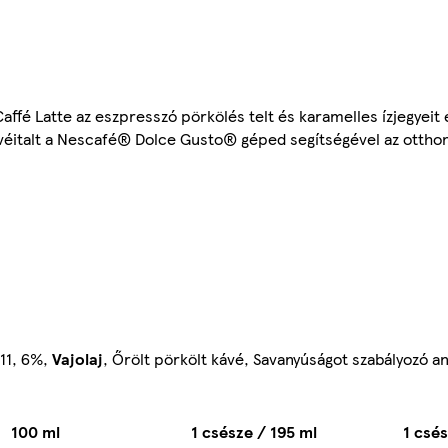
Caffé Latte az eszpresszó pörkölés telt és karamelles ízjegyeit
kávéitalt a Nescafé® Dolce Gusto® géped segítségével az ott
11, 6%,
Vajolaj
, Őrölt pörkölt kávé, Savanyúságot szabályozó a
100 ml
1 csésze / 195 ml
1 csés