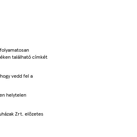
 folyamatosan
méken található címkét
hogy vedd fel a
en helytelen
uházak Zrt. előzetes