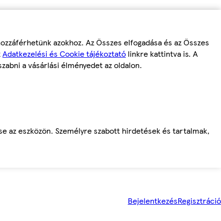
 hozzáférhetünk azokhoz. Az Összes elfogadása és az Összes
z
Adatkezelési és Cookie tájékoztató
linkre kattintva is. A
szabni a vásárlási élményedet az oldalon.
ése az eszközön. Személyre szabott hirdetések és tartalmak,
Bejelentkezés
Regisztráció