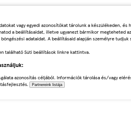
datokat vagy egyedi azonosítókat tárolunk a készülékeden, és
atod a beállításaidat, illetve ugyanezt bármikor megteheted a
 böngészési adataidat. A beállításaid alapján személyre tudjuk 
található Süti beállítások linkre kattintva.
sználjuk:
sgálata azonosítás céljából. Információk tárolása és/vagy elér
tásfejlesztés.
Partnereink listája