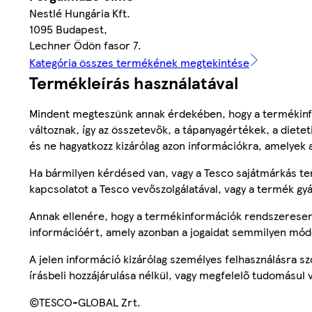
Nestlé Hungária Kft.
1095 Budapest,
Lechner Ödön fasor 7.
Kategória összes termékének megtekintése
Termékleírás használatával
Mindent megteszünk annak érdekében, hogy a termékinf
változnak, így az összetevők, a tápanyagértékek, a diete
és ne hagyatkozz kizárólag azon információkra, amelyek 
Ha bármilyen kérdésed van, vagy a Tesco sajátmárkás ter
kapcsolatot a Tesco vevőszolgálatával, vagy a termék gy
Annak ellenére, hogy a termékinformációk rendszeresen 
információért, amely azonban a jogaidat semmilyen mód
A jelen információ kizárólag személyes felhasználásra 
írásbeli hozzájárulása nélkül, vagy megfelelő tudomásul v
©TESCO-GLOBAL Zrt.