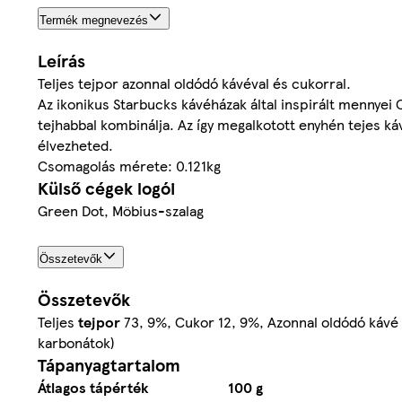
Termék megnevezés
Leírás
Teljes tejpor azonnal oldódó kávéval és cukorral.
Az ikonikus Starbucks kávéházak által inspirált mennyei 
tejhabbal kombinálja. Az így megalkotott enyhén tejes 
élvezheted.
Csomagolás mérete: 0.121kg
Külső cégek logói
Green Dot, Möbius-szalag
Összetevők
Összetevők
Teljes
tejpor
73, 9%, Cukor 12, 9%, Azonnal oldódó kávé 
karbonátok)
Tápanyagtartalom
Átlagos tápérték
100 g