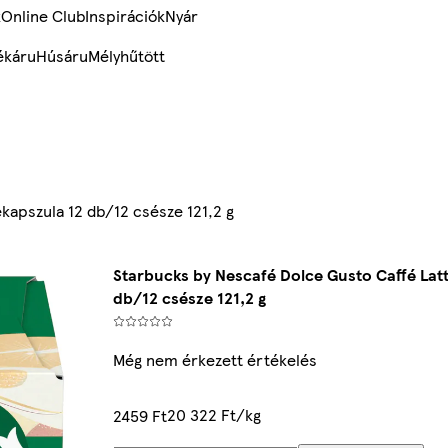
k
Online Club
Inspirációk
Nyár
ékáru
Húsáru
Mélyhűtött
kapszula 12 db/12 csésze 121,2 g
Starbucks by Nescafé Dolce Gusto Caffé Lat
db/12 csésze 121,2 g
Még nem érkezett értékelés
20 322 Ft/kg
2459 Ft