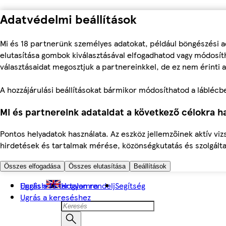
Adatvédelmi beállítások
Mi és 18 partnerünk személyes adatokat, például böngészési a
elutasítása gombok kiválasztásával elfogadhatod vagy módosíth
választásaidat megosztjuk a partnereinkkel, de ez nem érinti a
A hozzájárulási beállításokat bármikor módosíthatod a láblécben 
Mi és partnereink adataidat a következő célokra ha
Pontos helyadatok használata. Az eszköz jellemzőinek aktív viz
hirdetések és tartalmak mérése, közönségkutatás és szolgálta
Összes elfogadása
Összes elutasítása
Beállítások
Ugrás a fő tartalomra
English
Hogyan rendelj
Segítség
Ugrás a kereséshez