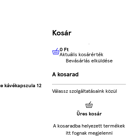
Kosár
0 Ft
Aktuális kosárérték
0 Ft
Aktuális kosárérték
Bevásárlás elküldése
A kosarad
te kávékapszula 12
Válassz szolgáltatásaink közül
Üres kosár
A kosaradba helyezett termékek
itt fognak megjelenni