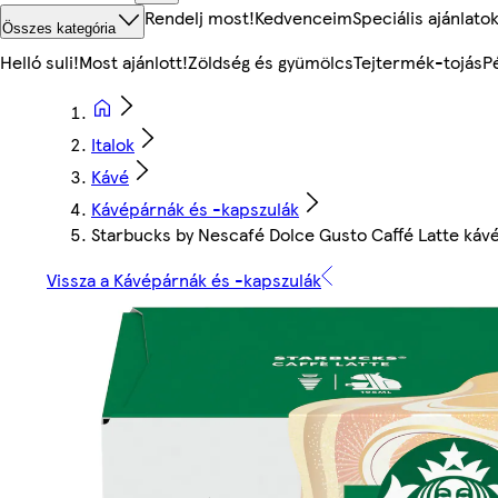
Rendelj most!
Kedvenceim
Speciális ajánlato
Összes kategória
Helló suli!
Most ajánlott!
Zöldség és gyümölcs
Tejtermék-tojás
P
Italok
Kávé
Kávépárnák és -kapszulák
Starbucks by Nescafé Dolce Gusto Caffé Latte kávé
Vissza a Kávépárnák és -kapszulák