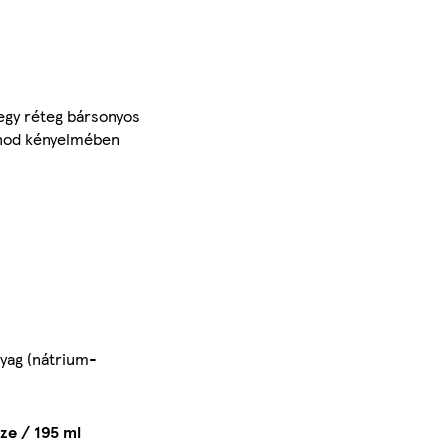
 egy réteg bársonyos
honod kényelmében
nyag (nátrium-
ze / 195 ml