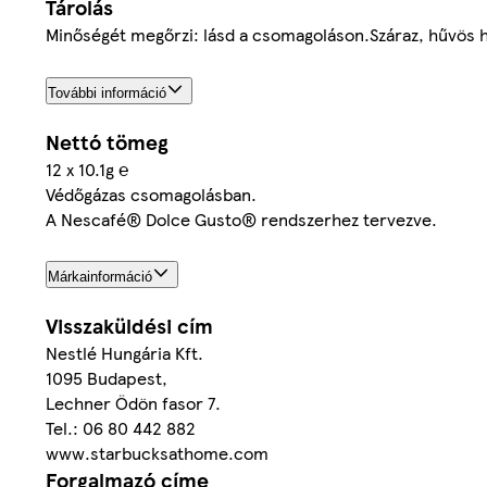
Tárolás
Minőségét megőrzi: lásd a csomagoláson.Száraz, hűvös h
További információ
Nettó tömeg
12 x 10.1g ℮
Védőgázas csomagolásban.
A Nescafé® Dolce Gusto® rendszerhez tervezve.
Márkainformáció
Visszaküldési cím
Nestlé Hungária Kft.
1095 Budapest,
Lechner Ödön fasor 7.
Tel.: 06 80 442 882
www.starbucksathome.com
Forgalmazó címe