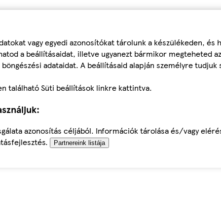
datokat vagy egyedi azonosítókat tárolunk a készülékeden, és
atod a beállításaidat, illetve ugyanezt bármikor megteheted a
 böngészési adataidat. A beállításaid alapján személyre tudjuk 
található Süti beállítások linkre kattintva.
sználjuk:
sgálata azonosítás céljából. Információk tárolása és/vagy elér
tásfejlesztés.
Partnereink listája