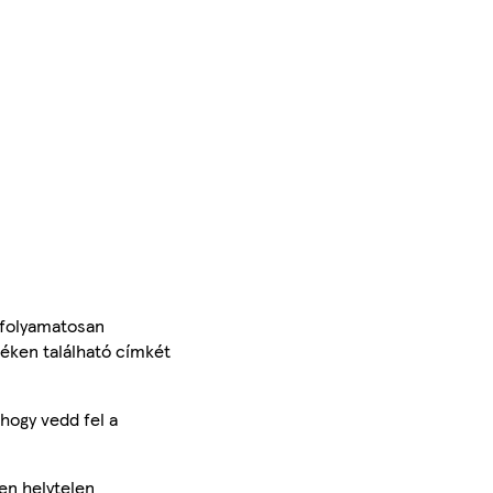
 folyamatosan
méken található címkét
hogy vedd fel a
en helytelen