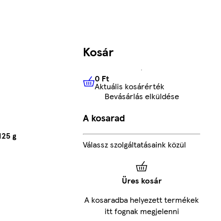
Kosár
0 Ft
Aktuális kosárérték
0 Ft
Aktuális kosárérték
Bevásárlás elküldése
A kosarad
125 g
Válassz szolgáltatásaink közül
Üres kosár
A kosaradba helyezett termékek
itt fognak megjelenni