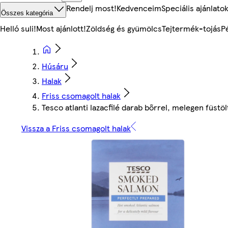
Rendelj most!
Kedvenceim
Speciális ajánlato
Összes kategória
Helló suli!
Most ajánlott!
Zöldség és gyümölcs
Tejtermék-tojás
P
Húsáru
Halak
Friss csomagolt halak
Tesco atlanti lazacfilé darab bőrrel, melegen füstöl
Vissza a Friss csomagolt halak