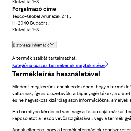
Kinizsi út 1-3.
Forgalmazó címe
Tesco-Global Áruházak Zrt.,
H-2040 Budaörs,
Kinizsi út 1-3.
Biztonsági információ
A termék szálkát tartalmazhat.
Kategória összes termékének megtekintése
Termékleírás használatával
Mindent megteszünk annak érdekében, hogy a termékinf
változnak, így az összetevők, a tápanyagértékek, a diete
és ne hagyatkozz kizárólag azon információkra, amelyek 
Ha bármilyen kérdésed van, vagy a Tesco sajátmárkás ter
kapcsolatot a Tesco vevőszolgálatával, vagy a termék gy
Annak ellenére, hogy a termékinformációk rendszeresen 