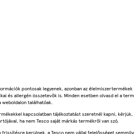
ormációk pontosak legyenek, azonban az élelmiszertermékek
tikai és allergén összetevők is. Minden esetben olvasd el a ter
a weboldalon találhatóak.
mékekkel kapcsolatban tájékoztatást szeretnél kapni, kérjük, 
ártójával, ha nem Tesco saját márkás termékről van szó.
frissítésre kerülnek, a Tesco nem vállal felelősséget semmily