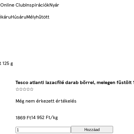
k
Online Club
Inspirációk
Nyár
ékáru
Húsáru
Mélyhűtött
t 125 g
Tesco atlanti lazacfilé darab bőrrel, melegen füstölt 
Még nem érkezett értékelés
14 952 Ft/kg
1869 Ft
Hozzáad