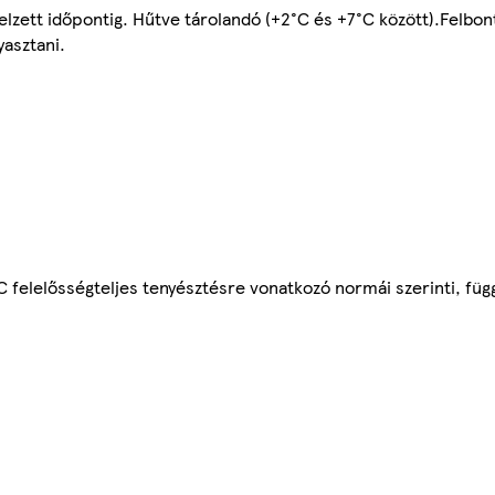
elzett időpontig. Hűtve tárolandó (+2°C és +7°C között).Felbon
yasztani.
C felelősségteljes tenyésztésre vonatkozó normái szerinti, füg