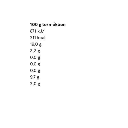
100 g termékben
871 kJ/
211 kcal
19,0 g
3,3 g
0,0 g
0,0 g
0,0 g
9,7 g
2,0 g