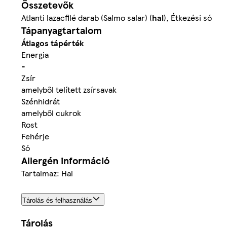
Összetevők
Atlanti lazacfilé darab (Salmo salar) (
hal
), Étkezési só
Tápanyagtartalom
Átlagos tápérték
Energia
-
Zsír
amelyből telített zsírsavak
Szénhidrát
amelyből cukrok
Rost
Fehérje
Só
Allergén információ
Tartalmaz: Hal
Tárolás és felhasználás
Tárolás