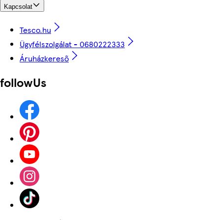
Kapcsolat
Tesco.hu
Ügyfélszolgálat - 0680222333
Áruházkereső
followUs