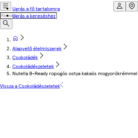
Ugrás a fő tartalomra
Ugrás a kereséshez
Alapvető élelmiszerek
Csokoládék
Csokoládészeletek
Nutella B-Ready ropogós ostya kakaós mogyorókrémmel é
Vissza a Csokoládészeletek