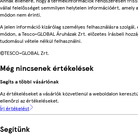
Annak ellenére, hogy a termékinformációk rendszeresen friss
vállal felelősséget semmilyen helytelen információért, amely
módon nem érinti.
A jelen információ kizárólag személyes felhasználásra szolgál
módon, a Tesco-GLOBAL Áruházak Zrt. előzetes írásbeli hozzáj
tudomásul vétele nélkül felhasználni.
©TESCO-GLOBAL Zrt.
Még nincsenek értékelések
Segíts a többi vásárlónak
Az értékeléseket a vásárlók közvetlenül a weboldalon keresztü
ellenőrzi az értékeléseket.
Írj értékelést
Segítünk