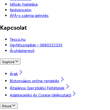
Idősáv foglalása
Kedvenceim
ÁFÁ-s számla igénylés
Kapcsolat
Tesco.hu
Ügyfélszolgálat - 0680222333
Áruházkereső
Segítünk
Árak
Biztonságos online rendelés
Általános Szerződési Feltételek
Adatkezelési és Cookie tájékoztató
Rólunk