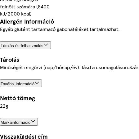
felnőtt számára (8400
kJ/2000 kcal)
Allergén információ
Egyéb glutént tartalmazó gabonaféléket tartalmazhat.
Tárolás és felhasználás
Tárolás
Minőségét megőrzi (nap/hónap/év): lásd a csomagoláson.Szára
További információ
Nettó tömeg
22g
Márkainformáció
Visszaküldési cím