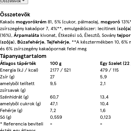
Összetevők
Összetevők
Kakaós
mogyorókrém
81, 5% (cukor, pálmaolaj,
mogyoró
13%*
zsírszegény kakaópor 7, 4%**, emulgeálószer: lecitinek (
szója
(16%),
Árpamaláta
kivonat, Étkezési só, Élesztő, Sovány
tejpor
(
szója
),
Búzafehérje
,
Tejfehérje
, **A késztermékben 10, 6% 
és 6% zsírszegény kakaópornak felel meg
Tápanyagtartalom
Átlagos tápérték
100 g
Egy Szelet (22 
Energia (kJ / kcal)
2177 / 521
479 / 115
Zsír (g)
27
5,9
amelyből telített
9,5
2,1
zsírsavak (g)
Szénhidrát (g)
60,7
13,4
amelyből cukrok (g)
47,1
10,4
Fehérje (g)
7,2
1,6
Só (g)
0,559
0,123
* Referencia beviteli
-
-
érték egy átlagos