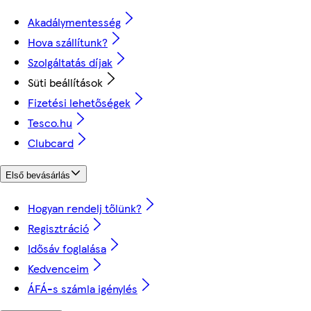
Akadálymentesség
Hova szállítunk?
Szolgáltatás díjak
Süti beállítások
Fizetési lehetőségek
Tesco.hu
Clubcard
Első bevásárlás
Hogyan rendelj tőlünk?
Regisztráció
Idősáv foglalása
Kedvenceim
ÁFÁ-s számla igénylés