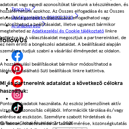
adatokat vagy egyedi azonosítókat tárolunk a készülékeden, és
Tesco.hu
hozzáférhetünk azokhoz. Az Összes elfogadása és az Összes
Ügyfélszolgálat - 0680222333
elutasítása gombok kiválasztásával elfogadhatod vagy
módosíthatod a beállításaidat, illetve ugyanezt bármikor
Áruházkereső
megteheted az
Adatkezelési és Cookie tájékoztató
linkre
kattintva is. A választásaidat megosztjuk a partnereinkkel, de
followUs
ez nem érinti a böngészési adataidat. A beállításaid alapján
személyre tudjuk szabni a vásárlási élményedet az oldalon.
A hozzájárulási beállításokat bármikor módosíthatod a
láblécben található Süti beállítások linkre kattintva.
Mi és partnereink adataidat a következő célokra
használjuk:
Pontos helyadatok használata. Az eszköz jellemzőinek aktív
vizsgálata azonosítás céljából. Információk tárolása és/vagy
elérése az eszközön. Személyre szabott hirdetések és
©
Tesco-Global Áruházak Zrt. 2026
tartalmak, hirdetések és tartalmak mérése, közönségkutatás