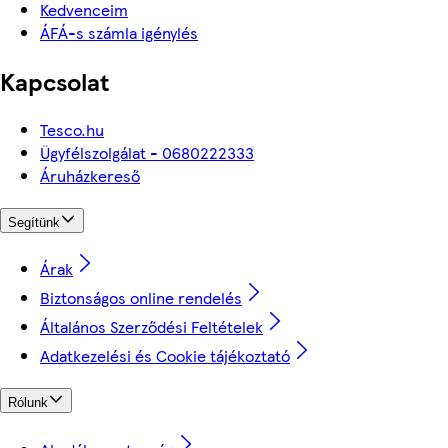
Kedvenceim
ÁFÁ-s számla igénylés
Kapcsolat
Tesco.hu
Ügyfélszolgálat - 0680222333
Áruházkereső
Segítünk
Árak
Biztonságos online rendelés
Általános Szerződési Feltételek
Adatkezelési és Cookie tájékoztató
Rólunk