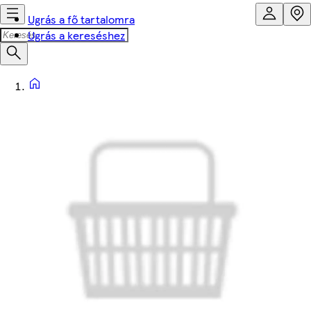
Ugrás a fő tartalomra
Ugrás a kereséshez