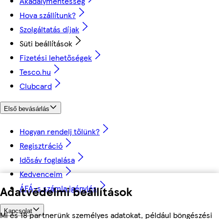
Akadálymentesség
Hova szállítunk?
Szolgáltatás díjak
Süti beállítások
Fizetési lehetőségek
Tesco.hu
Clubcard
Első bevásárlás
Hogyan rendelj tőlünk?
Regisztráció
Idősáv foglalása
Kedvenceim
ÁFÁ-s számla igénylés
Adatvédelmi beállítások
Kapcsolat
Mi és 18 partnerünk személyes adatokat, például böngészési