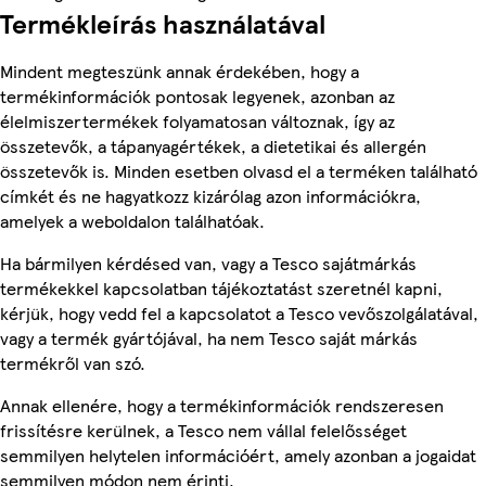
Termékleírás használatával
Mindent megteszünk annak érdekében, hogy a
termékinformációk pontosak legyenek, azonban az
élelmiszertermékek folyamatosan változnak, így az
összetevők, a tápanyagértékek, a dietetikai és allergén
összetevők is. Minden esetben olvasd el a terméken található
címkét és ne hagyatkozz kizárólag azon információkra,
amelyek a weboldalon találhatóak.
Ha bármilyen kérdésed van, vagy a Tesco sajátmárkás
termékekkel kapcsolatban tájékoztatást szeretnél kapni,
kérjük, hogy vedd fel a kapcsolatot a Tesco vevőszolgálatával,
vagy a termék gyártójával, ha nem Tesco saját márkás
termékről van szó.
Annak ellenére, hogy a termékinformációk rendszeresen
frissítésre kerülnek, a Tesco nem vállal felelősséget
semmilyen helytelen információért, amely azonban a jogaidat
semmilyen módon nem érinti.