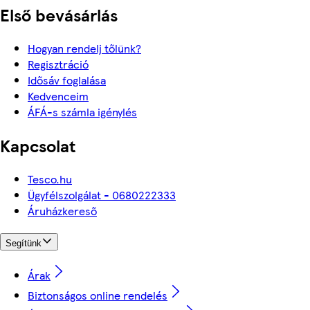
Első bevásárlás
Hogyan rendelj tőlünk?
Regisztráció
Idősáv foglalása
Kedvenceim
ÁFÁ-s számla igénylés
Kapcsolat
Tesco.hu
Ügyfélszolgálat - 0680222333
Áruházkereső
Segítünk
Árak
Biztonságos online rendelés