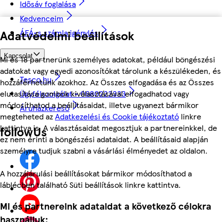
Idősáv foglalása
Kedvenceim
Adatvédelmi beállítások
ÁFÁ-s számla igénylés
Kapcsolat
Mi és 18 partnerünk személyes adatokat, például böngészési
adatokat vagy egyedi azonosítókat tárolunk a készülékeden, és
Tesco.hu
hozzáférhetünk azokhoz. Az Összes elfogadása és az Összes
Ügyfélszolgálat - 0680222333
elutasítása gombok kiválasztásával elfogadhatod vagy
módosíthatod a beállításaidat, illetve ugyanezt bármikor
Áruházkereső
megteheted az
Adatkezelési és Cookie tájékoztató
linkre
kattintva is. A választásaidat megosztjuk a partnereinkkel, de
followUs
ez nem érinti a böngészési adataidat. A beállításaid alapján
személyre tudjuk szabni a vásárlási élményedet az oldalon.
A hozzájárulási beállításokat bármikor módosíthatod a
láblécben található Süti beállítások linkre kattintva.
Mi és partnereink adataidat a következő célokra
használjuk: