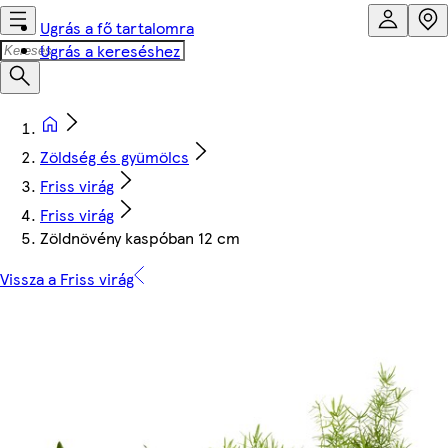
Ugrás a fő tartalomra
Ugrás a kereséshez
Zöldség és gyümölcs
Friss virág
Friss virág
Zöldnövény kaspóban 12 cm
Vissza a Friss virág