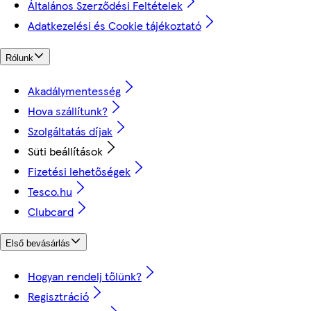
Általános Szerződési Feltételek
Adatkezelési és Cookie tájékoztató
Rólunk
Akadálymentesség
Hova szállítunk?
Szolgáltatás díjak
Süti beállítások
Fizetési lehetőségek
Tesco.hu
Clubcard
Első bevásárlás
Hogyan rendelj tőlünk?
Regisztráció