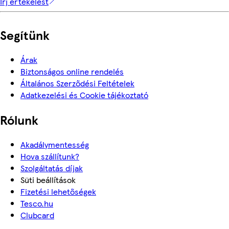
Írj értékelést
Segítünk
Árak
Biztonságos online rendelés
Általános Szerződési Feltételek
Adatkezelési és Cookie tájékoztató
Rólunk
Akadálymentesség
Hova szállítunk?
Szolgáltatás díjak
Süti beállítások
Fizetési lehetőségek
Tesco.hu
Clubcard