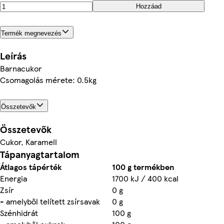
Hozzáad
Termék megnevezés
Leírás
Barnacukor
Csomagolás mérete: 0.5kg
Összetevők
Összetevők
Cukor, Karamell
Tápanyagtartalom
Átlagos tápérték
100 g termékben
Energia
1700 kJ / 400 kcal
Zsír
0 g
- amelyből telített zsírsavak
0 g
Szénhidrát
100 g