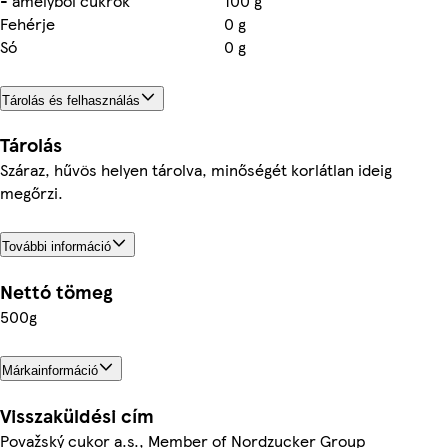
- amelyből cukrok
100 g
Fehérje
0 g
Só
0 g
Tárolás és felhasználás
Tárolás
Száraz, hűvös helyen tárolva, minőségét korlátlan ideig
megőrzi.
További információ
Nettó tömeg
500g
Márkainformáció
Visszaküldési cím
Považský cukor a.s., Member of Nordzucker Group