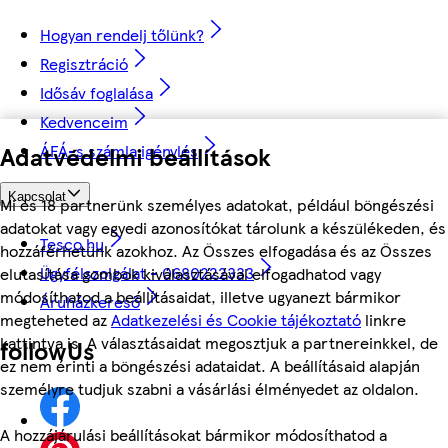
Hogyan rendelj tőlünk?
Regisztráció
Idősáv foglalása
Kedvenceim
ÁFÁ-s számla igénylés
Adatvédelmi beállítások
Kapcsolat
Mi és 18 partnerünk személyes adatokat, például böngészési
adatokat vagy egyedi azonosítókat tárolunk a készülékeden, és
Tesco.hu
hozzáférhetünk azokhoz. Az Összes elfogadása és az Összes
Ügyfélszolgálat - 0680222333
elutasítása gombok kiválasztásával elfogadhatod vagy
módosíthatod a beállításaidat, illetve ugyanezt bármikor
Áruházkereső
megteheted az
Adatkezelési és Cookie tájékoztató
linkre
kattintva is. A választásaidat megosztjuk a partnereinkkel, de
followUs
ez nem érinti a böngészési adataidat. A beállításaid alapján
személyre tudjuk szabni a vásárlási élményedet az oldalon.
A hozzájárulási beállításokat bármikor módosíthatod a