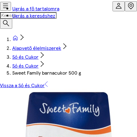
Ugrás a fő tartalomra
Ugrás a kereséshez
Alapvető élelmiszerek
Só és Cukor
Só és Cukor
Sweet Family barnacukor 500 g
Vissza a Só és Cukor