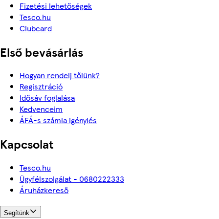
Fizetési lehetőségek
Tesco.hu
Clubcard
Első bevásárlás
Hogyan rendelj tőlünk?
Regisztráció
Idősáv foglalása
Kedvenceim
ÁFÁ-s számla igénylés
Kapcsolat
Tesco.hu
Ügyfélszolgálat - 0680222333
Áruházkereső
Segítünk