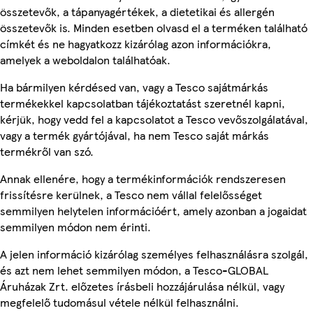
összetevők, a tápanyagértékek, a dietetikai és allergén
összetevők is. Minden esetben olvasd el a terméken található
címkét és ne hagyatkozz kizárólag azon információkra,
amelyek a weboldalon találhatóak.
Ha bármilyen kérdésed van, vagy a Tesco sajátmárkás
termékekkel kapcsolatban tájékoztatást szeretnél kapni,
kérjük, hogy vedd fel a kapcsolatot a Tesco vevőszolgálatával,
vagy a termék gyártójával, ha nem Tesco saját márkás
termékről van szó.
Annak ellenére, hogy a termékinformációk rendszeresen
frissítésre kerülnek, a Tesco nem vállal felelősséget
semmilyen helytelen információért, amely azonban a jogaidat
semmilyen módon nem érinti.
A jelen információ kizárólag személyes felhasználásra szolgál,
és azt nem lehet semmilyen módon, a Tesco-GLOBAL
Áruházak Zrt. előzetes írásbeli hozzájárulása nélkül, vagy
megfelelő tudomásul vétele nélkül felhasználni.