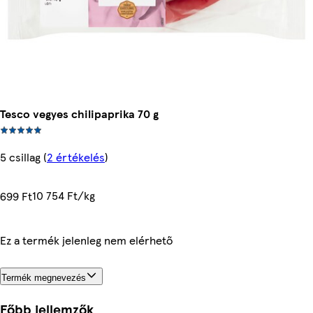
Tesco vegyes chilipaprika 70 g
5 csillag
(
2 értékelés
)
10 754 Ft/kg
699 Ft
Ez a termék jelenleg nem elérhető
Termék megnevezés
Főbb jellemzők