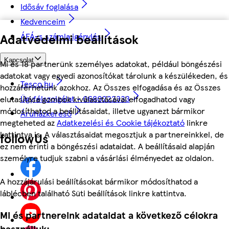
Idősáv foglalása
Kedvenceim
Adatvédelmi beállítások
ÁFÁ-s számla igénylés
Kapcsolat
Mi és 18 partnerünk személyes adatokat, például böngészési
adatokat vagy egyedi azonosítókat tárolunk a készülékeden, és
Tesco.hu
hozzáférhetünk azokhoz. Az Összes elfogadása és az Összes
Ügyfélszolgálat - 0680222333
elutasítása gombok kiválasztásával elfogadhatod vagy
módosíthatod a beállításaidat, illetve ugyanezt bármikor
Áruházkereső
megteheted az
Adatkezelési és Cookie tájékoztató
linkre
kattintva is. A választásaidat megosztjuk a partnereinkkel, de
followUs
ez nem érinti a böngészési adataidat. A beállításaid alapján
személyre tudjuk szabni a vásárlási élményedet az oldalon.
A hozzájárulási beállításokat bármikor módosíthatod a
láblécben található Süti beállítások linkre kattintva.
Mi és partnereink adataidat a következő célokra
használjuk: