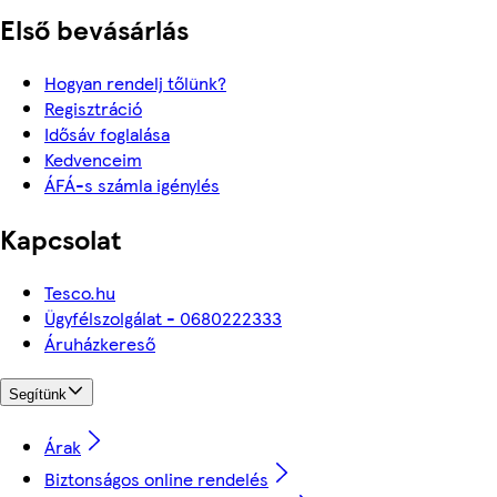
Első bevásárlás
Hogyan rendelj tőlünk?
Regisztráció
Idősáv foglalása
Kedvenceim
ÁFÁ-s számla igénylés
Kapcsolat
Tesco.hu
Ügyfélszolgálat - 0680222333
Áruházkereső
Segítünk
Árak
Biztonságos online rendelés