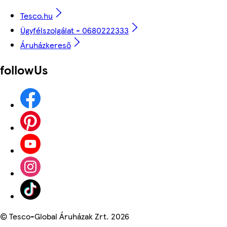
Tesco.hu
Ügyfélszolgálat - 0680222333
Áruházkereső
followUs
©
Tesco-Global Áruházak Zrt. 2026