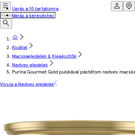
Ugrás a fő tartalomra
Ugrás a kereséshez
Kisállat
Macskaeledelek & Kiegészítők
Nedves eledelek
Purina Gourmet Gold pulykával pástétom nedves macska
Vissza a Nedves eledelek