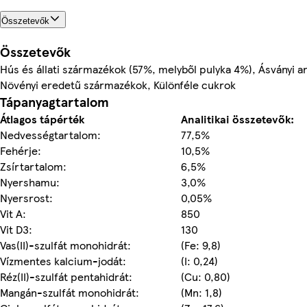
Összetevők
Összetevők
Hús és állati származékok (57%, melyből pulyka 4%), Ásványi a
Növényi eredetű származékok, Különféle cukrok
Tápanyagtartalom
Átlagos tápérték
Analitikai összetevők:
Nedvességtartalom:
77,5%
Fehérje:
10,5%
Zsírtartalom:
6,5%
Nyershamu:
3,0%
Nyersrost:
0,05%
Vit A:
850
Vit D3:
130
Vas(II)-szulfát monohidrát:
(Fe: 9,8)
Vízmentes kalcium-jodát:
(I: 0,24)
Réz(II)-szulfát pentahidrát:
(Cu: 0,80)
Mangán-szulfát monohidrát:
(Mn: 1,8)