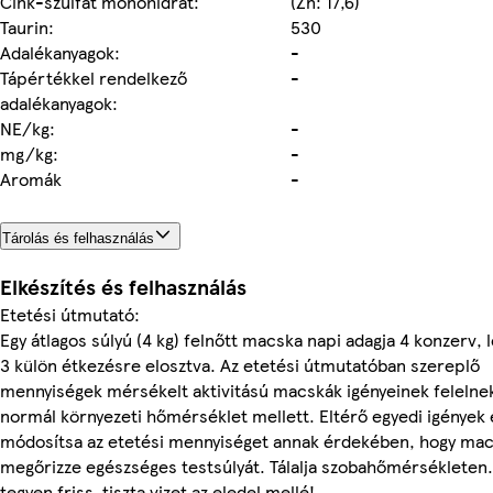
Cink-szulfát monohidrát:
(Zn: 17,6)
Taurin:
530
Adalékanyagok:
-
Tápértékkel rendelkező
-
adalékanyagok:
NE/kg:
-
mg/kg:
-
Aromák
-
Tárolás és felhasználás
Elkészítés és felhasználás
Etetési útmutató:
Egy átlagos súlyú (4 kg) felnőtt macska napi adagja 4 konzerv, 
3 külön étkezésre elosztva. Az etetési útmutatóban szereplő
mennyiségek mérsékelt aktivitású macskák igényeinek felelne
normál környezeti hőmérséklet mellett. Eltérő egyedi igények
módosítsa az etetési mennyiséget annak érdekében, hogy mac
megőrizze egészséges testsúlyát. Tálalja szobahőmérsékleten.
tegyen friss, tiszta vizet az eledel mellé!