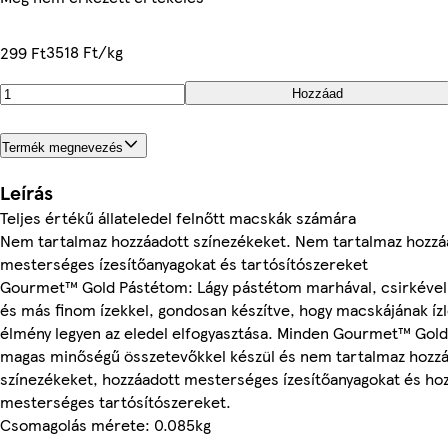
3518 Ft/kg
299 Ft
Hozzáad
Termék megnevezés
Leírás
Teljes értékű állateledel felnőtt macskák számára
Nem tartalmaz hozzáadott színezékeket. Nem tartalmaz hozzá
mesterséges ízesítőanyagokat és tartósítószereket
Gourmet™ Gold Pástétom: Lágy pástétom marhával, csirkével,
és más finom ízekkel, gondosan készítve, hogy macskájának íz
élmény legyen az eledel elfogyasztása. Minden Gourmet™ Gol
magas minőségű összetevőkkel készül és nem tartalmaz hozz
színezékeket, hozzáadott mesterséges ízesítőanyagokat és ho
mesterséges tartósítószereket.
Csomagolás mérete: 0.085kg