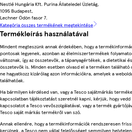
Nestlé Hungária Kft. Purina Állateledel Üzletág,
1095 Budapest,
Lechner Ödön fasor 7.
Kategória összes termékének megtekintése
Termékleírás használatával
Mindent megteszünk annak érdekében, hogy a termékinformá
pontosak legyenek, azonban az élelmiszertermékek folyamato
változnak, így az összetevők, a tápanyagértékek, a dietetikai és
összetevők is. Minden esetben olvasd el a terméken található
ne hagyatkozz kizárólag azon információkra, amelyek a webold
találhatóak.
Ha bármilyen kérdésed van, vagy a Tesco sajátmárkás termék
kapcsolatban tájékoztatást szeretnél kapni, kérjük, hogy vedd 
kapcsolatot a Tesco vevőszolgálatával, vagy a termék gyártójá
Tesco saját márkás termékről van szó.
Annak ellenére, hogy a termékinformációk rendszeresen friss
kerülnek, a Tesco nem vállal felelősséget semmilyen helytelen