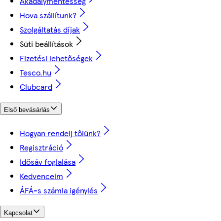
Akadálymentesség
Hova szállítunk?
Szolgáltatás díjak
Süti beállítások
Fizetési lehetőségek
Tesco.hu
Clubcard
Első bevásárlás
Hogyan rendelj tőlünk?
Regisztráció
Idősáv foglalása
Kedvenceim
ÁFÁ-s számla igénylés
Kapcsolat