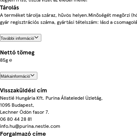
Tárolás
A terméket tárolja száraz, hűvös helyen.Minőségét megőrzi (h
gyár regisztrációs száma, gyártási tételszám: lásd a csomagolá
További információ
Nettó tömeg
85g ℮
Márkainformáció
Visszaküldési cím
Nestlé Hungária Kft. Purina Állateledel Üzletág,
1095 Budapest,
Lechner Ödön fasor 7.
06 80 44 28 81
info.hu@purina.nestle.com
Forgalmazó címe