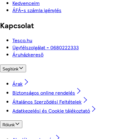
Kedvenceim
ÁFÁ-s számla igénylés
Kapcsolat
Tesco.hu
Ügyfélszolgálat - 0680222333
Áruházkereső
Segítünk
Árak
Biztonságos online rendelés
Általános Szerződési Feltételek
Adatkezelési és Cookie tájékoztató
Rólunk