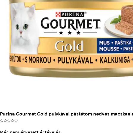
Purina Gourmet Gold pulykával pástétom nedves macskaele
Még nem érkezett értékelés