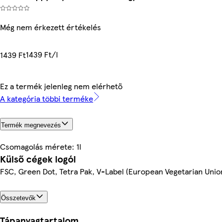
Még nem érkezett értékelés
1439 Ft/l
1439 Ft
Ez a termék jelenleg nem elérhető
A kategória többi terméke
Termék megnevezés
Csomagolás mérete: 1l
Külső cégek logói
FSC, Green Dot, Tetra Pak, V-Label (European Vegetarian Unio
Összetevők
Tápanyagtartalom