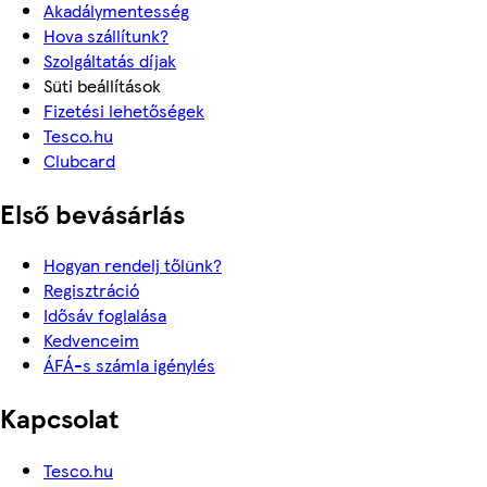
Akadálymentesség
Hova szállítunk?
Szolgáltatás díjak
Süti beállítások
Fizetési lehetőségek
Tesco.hu
Clubcard
Első bevásárlás
Hogyan rendelj tőlünk?
Regisztráció
Idősáv foglalása
Kedvenceim
ÁFÁ-s számla igénylés
Kapcsolat
Tesco.hu