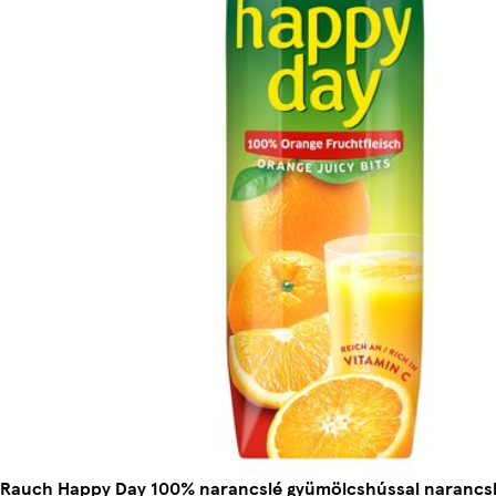
Rauch Happy Day 100% narancslé gyümölcshússal narancslé