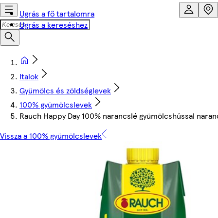
Ugrás a fő tartalomra
Ugrás a kereséshez
Italok
Gyümölcs és zöldséglevek
100% gyümölcslevek
Rauch Happy Day 100% narancslé gyümölcshússal naranc
Vissza a 100% gyümölcslevek