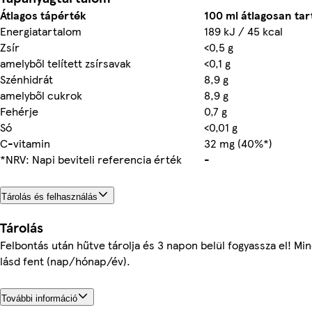
Átlagos tápérték
100 ml átlagosan ta
Energiatartalom
189 kJ / 45 kcal
Zsír
<0,5 g
amelyből telített zsírsavak
<0,1 g
Szénhidrát
8,9 g
amelyből cukrok
8,9 g
Fehérje
0,7 g
Só
<0,01 g
C-vitamin
32 mg (40%*)
*NRV: Napi beviteli referencia érték
-
Tárolás és felhasználás
Tárolás
Felbontás után hűtve tárolja és 3 napon belül fogyassza el! Mi
lásd fent (nap/hónap/év).
További információ