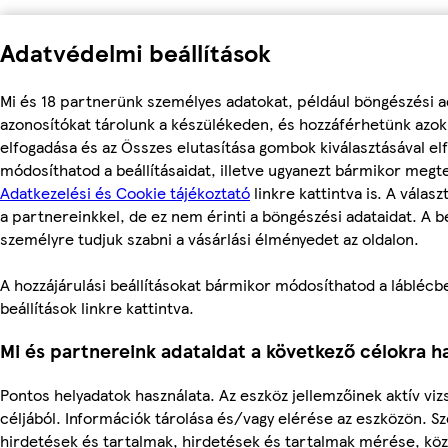
Adatvédelmi beállítások
Mi és 18 partnerünk személyes adatokat, például böngészési a
azonosítókat tárolunk a készülékeden, és hozzáférhetünk azo
elfogadása és az Összes elutasítása gombok kiválasztásával el
módosíthatod a beállításaidat, illetve ugyanezt bármikor megt
Adatkezelési és Cookie tájékoztató
linkre kattintva is. A válas
a partnereinkkel, de ez nem érinti a böngészési adataidat. A be
személyre tudjuk szabni a vásárlási élményedet az oldalon.
A hozzájárulási beállításokat bármikor módosíthatod a láblécbe
beállítások linkre kattintva.
Mi és partnereink adataidat a következő célokra ha
Pontos helyadatok használata. Az eszköz jellemzőinek aktív viz
céljából. Információk tárolása és/vagy elérése az eszközön. S
hirdetések és tartalmak, hirdetések és tartalmak mérése, kö