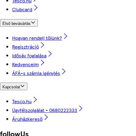
Tesco.hu
Clubcard
Első bevásárlás
Hogyan rendelj tőlünk?
Regisztráció
Idősáv foglalása
Kedvenceim
ÁFÁ-s számla igénylés
Kapcsolat
Tesco.hu
Ügyfélszolgálat - 0680222333
Áruházkereső
followUs