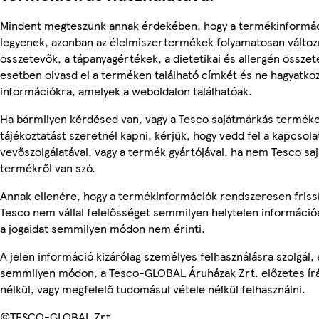
Mindent megteszünk annak érdekében, hogy a termékinformá
legyenek, azonban az élelmiszertermékek folyamatosan változn
összetevők, a tápanyagértékek, a dietetikai és allergén összet
esetben olvasd el a terméken található címkét és ne hagyatkoz
információkra, amelyek a weboldalon találhatóak.
Ha bármilyen kérdésed van, vagy a Tesco sajátmárkás termék
tájékoztatást szeretnél kapni, kérjük, hogy vedd fel a kapcsola
vevőszolgálatával, vagy a termék gyártójával, ha nem Tesco sa
termékről van szó.
Annak ellenére, hogy a termékinformációk rendszeresen frissí
Tesco nem vállal felelősséget semmilyen helytelen információ
a jogaidat semmilyen módon nem érinti.
A jelen információ kizárólag személyes felhasználásra szolgál,
semmilyen módon, a Tesco-GLOBAL Áruházak Zrt. előzetes írá
nélkül, vagy megfelelő tudomásul vétele nélkül felhasználni.
©TESCO-GLOBAL Zrt.