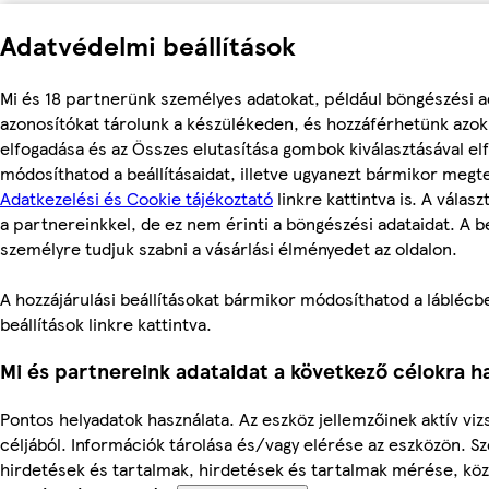
Adatvédelmi beállítások
Mi és 18 partnerünk személyes adatokat, például böngészési a
azonosítókat tárolunk a készülékeden, és hozzáférhetünk azo
elfogadása és az Összes elutasítása gombok kiválasztásával el
módosíthatod a beállításaidat, illetve ugyanezt bármikor megt
Adatkezelési és Cookie tájékoztató
linkre kattintva is. A válas
a partnereinkkel, de ez nem érinti a böngészési adataidat. A be
személyre tudjuk szabni a vásárlási élményedet az oldalon.
A hozzájárulási beállításokat bármikor módosíthatod a láblécbe
beállítások linkre kattintva.
Mi és partnereink adataidat a következő célokra ha
Pontos helyadatok használata. Az eszköz jellemzőinek aktív viz
céljából. Információk tárolása és/vagy elérése az eszközön. S
hirdetések és tartalmak, hirdetések és tartalmak mérése, kö