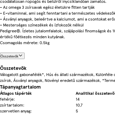
csodálatosan ropogós és belülről ínycsiklandóan zamatos.
- Az omega 3 zsírsavak egész életükre fitten tartják
- E-vitaminnal, ami segít fenntartani a természetes védekez
- Ásványi anyagok, beleértve a kalciumot, ami a csontokat erős
- Mesterséges színezékek és ízfokozók nélkül
Pedigree®. Ízletes jutalomfalatok, szájápolási finomságok és 
értékű főétkezés minden kutyának.
Csomagolás mérete: 0.5kg
Összetevők
Összetevők
Válogatott gabonafélék*, Hús és állati származékok, Különféle 
zsírok, Ásványi anyagok, Növényi eredetű származékok, *Term
Tápanyagtartalom
Átlagos tápérték
Analitikai összetevő
fehérje:
14
zsírtartalom:
10,7
szervetlen anyag:
5