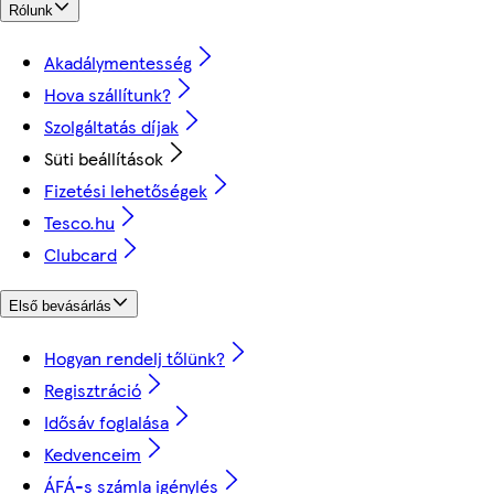
Rólunk
Akadálymentesség
Hova szállítunk?
Szolgáltatás díjak
Süti beállítások
Fizetési lehetőségek
Tesco.hu
Clubcard
Első bevásárlás
Hogyan rendelj tőlünk?
Regisztráció
Idősáv foglalása
Kedvenceim
ÁFÁ-s számla igénylés