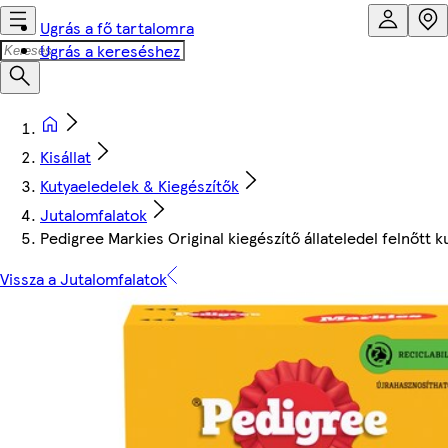
Ugrás a fő tartalomra
Ugrás a kereséshez
Kisállat
Kutyaeledelek & Kiegészítők
Jutalomfalatok
Pedigree Markies Original kiegészítő állateledel felnőtt 
Vissza a Jutalomfalatok