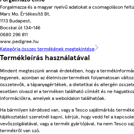
Forgalmazza és a magyar nyelvű adatokat a csomagoláson feltü
Mars Mo. Értékesítő Bt.
1113 Budapest,
Bocskai út 134-146
0680 296 811
www.pedigree.hu
Kategória összes termékének megtekintése
Termékleírás használatával
Mindent megteszünk annak érdekében, hogy a termékinformá
legyenek, azonban az élelmiszertermékek folyamatosan változn
összetevők, a tápanyagértékek, a dietetikai és allergén összet
esetben olvasd el a terméken található címkét és ne hagyatkoz
információkra, amelyek a weboldalon találhatóak.
Ha bármilyen kérdésed van, vagy a Tesco sajátmárkás termék
tájékoztatást szeretnél kapni, kérjük, hogy vedd fel a kapcsola
vevőszolgálatával, vagy a termék gyártójával, ha nem Tesco sa
termékről van szó.