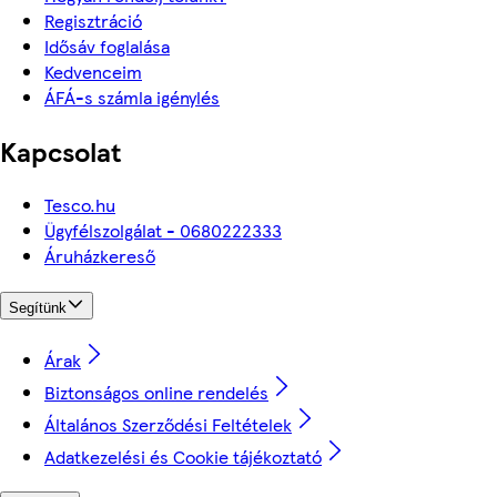
Regisztráció
Idősáv foglalása
Kedvenceim
ÁFÁ-s számla igénylés
Kapcsolat
Tesco.hu
Ügyfélszolgálat - 0680222333
Áruházkereső
Segítünk
Árak
Biztonságos online rendelés
Általános Szerződési Feltételek
Adatkezelési és Cookie tájékoztató