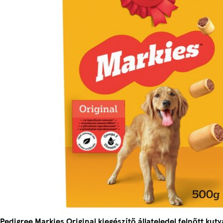
Pedigree Markies Original kiegészítő állateledel felnőtt ku