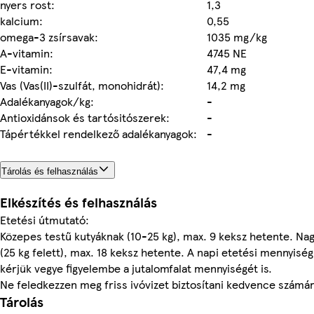
nyers rost:
1,3
kalcium:
0,55
omega-3 zsírsavak:
1035 mg/kg
A-vitamin:
4745 NE
E-vitamin:
47,4 mg
Vas (Vas(II)-szulfát, monohidrát):
14,2 mg
Adalékanyagok/kg:
-
Antioxidánsok és tartósitószerek:
-
Tápértékkel rendelkező adalékanyagok:
-
Tárolás és felhasználás
Elkészítés és felhasználás
Etetési útmutató:
Közepes testű kutyáknak (10-25 kg), max. 9 keksz hetente. Na
(25 kg felett), max. 18 keksz hetente. A napi etetési mennyiség
kérjük vegye figyelembe a jutalomfalat mennyiségét is.
Ne feledkezzen meg friss ivóvizet biztosítani kedvence számár
Tárolás