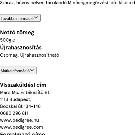
Száraz, hűvös helyen tárolandó.Minőségmegőrzési idő: lásd a d
További információ
Nettó tömeg
500g ℮
Újrahasznosítás
Csomag. Újrahasznosítható
Márkainformáció
Visszaküldési cím
Mars Mo. Értékesítő Bt.
1113 Budapest,
Bocskai út 134-146
0680 296 811
www.pedigree.hu
www.pedigree.com
Forgalmazó címe