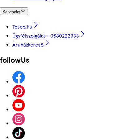
Kapcsolat
Tesco.hu
Ügyfélszolgálat - 0680222333
Áruházkereső
followUs