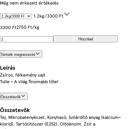
Még nem érkezett értékelés
1.2kg/3300 Ft
2750 Ft/kg
3300 Ft
Hozzáad
Termék megnevezés
Leírás
Zsíros, félkemény sajt
Tolle - A világ finomabb tőle!
Összetevők
Összetevők
Tej, Mikrobatenyészet, Konyhasó, Szilárdító anyag (kalcium-
klorid), Tartósítószer (E252), Oltóenzim, Zsír a