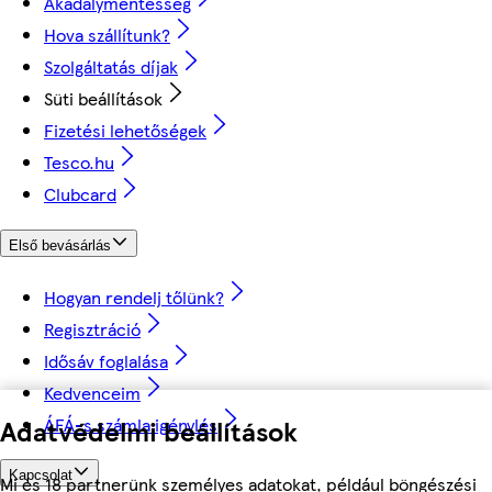
Akadálymentesség
Hova szállítunk?
Szolgáltatás díjak
Süti beállítások
Fizetési lehetőségek
Tesco.hu
Clubcard
Első bevásárlás
Hogyan rendelj tőlünk?
Regisztráció
Idősáv foglalása
Kedvenceim
Adatvédelmi beállítások
ÁFÁ-s számla igénylés
Kapcsolat
Mi és 18 partnerünk személyes adatokat, például böngészési