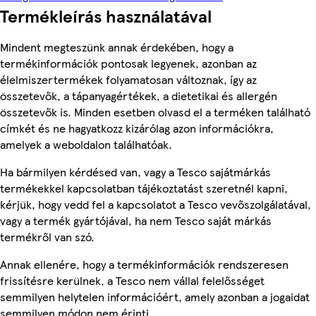
Termékleírás használatával
Mindent megteszünk annak érdekében, hogy a
termékinformációk pontosak legyenek, azonban az
élelmiszertermékek folyamatosan változnak, így az
összetevők, a tápanyagértékek, a dietetikai és allergén
összetevők is. Minden esetben olvasd el a terméken található
címkét és ne hagyatkozz kizárólag azon információkra,
amelyek a weboldalon találhatóak.
Ha bármilyen kérdésed van, vagy a Tesco sajátmárkás
termékekkel kapcsolatban tájékoztatást szeretnél kapni,
kérjük, hogy vedd fel a kapcsolatot a Tesco vevőszolgálatával,
vagy a termék gyártójával, ha nem Tesco saját márkás
termékről van szó.
Annak ellenére, hogy a termékinformációk rendszeresen
frissítésre kerülnek, a Tesco nem vállal felelősséget
semmilyen helytelen információért, amely azonban a jogaidat
semmilyen módon nem érinti.