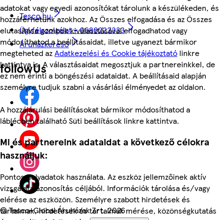
adatokat vagy egyedi azonosítókat tárolunk a készülékeden, és
Tesco.hu
hozzáférhetünk azokhoz. Az Összes elfogadása és az Összes
Ügyfélszolgálat - 0680222333
elutasítása gombok kiválasztásával elfogadhatod vagy
módosíthatod a beállításaidat, illetve ugyanezt bármikor
Áruházkereső
megteheted az
Adatkezelési és Cookie tájékoztató
linkre
kattintva is. A választásaidat megosztjuk a partnereinkkel, de
followUs
ez nem érinti a böngészési adataidat. A beállításaid alapján
személyre tudjuk szabni a vásárlási élményedet az oldalon.
A hozzájárulási beállításokat bármikor módosíthatod a
láblécben található Süti beállítások linkre kattintva.
Mi és partnereink adataidat a következő célokra
használjuk:
Pontos helyadatok használata. Az eszköz jellemzőinek aktív
vizsgálata azonosítás céljából. Információk tárolása és/vagy
elérése az eszközön. Személyre szabott hirdetések és
©
Tesco-Global Áruházak Zrt. 2026
tartalmak, hirdetések és tartalmak mérése, közönségkutatás