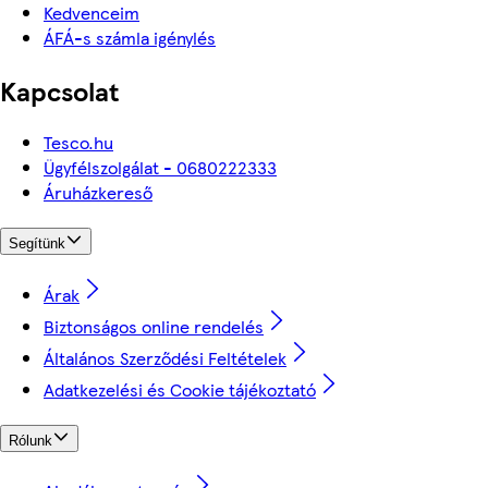
Kedvenceim
ÁFÁ-s számla igénylés
Kapcsolat
Tesco.hu
Ügyfélszolgálat - 0680222333
Áruházkereső
Segítünk
Árak
Biztonságos online rendelés
Általános Szerződési Feltételek
Adatkezelési és Cookie tájékoztató
Rólunk