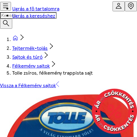
Ugrás a fő tartalomra
Ugrás a kereséshez
Tejtermék-tojás
Sajtok és túró
Félkemény sajtok
Tolle zsíros, félkemény trappista sajt
Vissza a Félkemény sajtok