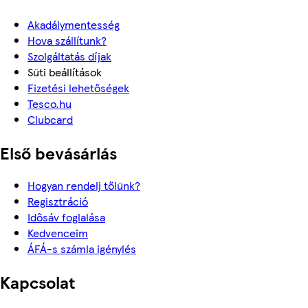
Akadálymentesség
Hova szállítunk?
Szolgáltatás díjak
Süti beállítások
Fizetési lehetőségek
Tesco.hu
Clubcard
Első bevásárlás
Hogyan rendelj tőlünk?
Regisztráció
Idősáv foglalása
Kedvenceim
ÁFÁ-s számla igénylés
Kapcsolat