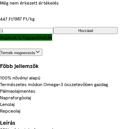
Még nem érkezett értékelés
1987 Ft/kg
447 Ft
Hozzáad
Vegánok is fogyaszthatják
Termék megnevezés
Főbb jellemzők
100% nővényi alapú
Természetes módon Omega-3 összetevőben gazdag
Pálmaolajmentes
Napraforgóolaj
Lenolaj
Repceolaj
Leírás