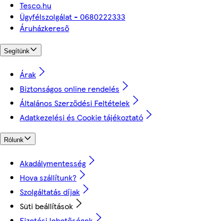
Tesco.hu
Ügyfélszolgálat - 0680222333
Áruházkereső
Segítünk
Árak
Biztonságos online rendelés
Általános Szerződési Feltételek
Adatkezelési és Cookie tájékoztató
Rólunk
Akadálymentesség
Hova szállítunk?
Szolgáltatás díjak
Süti beállítások
Fizetési lehetőségek