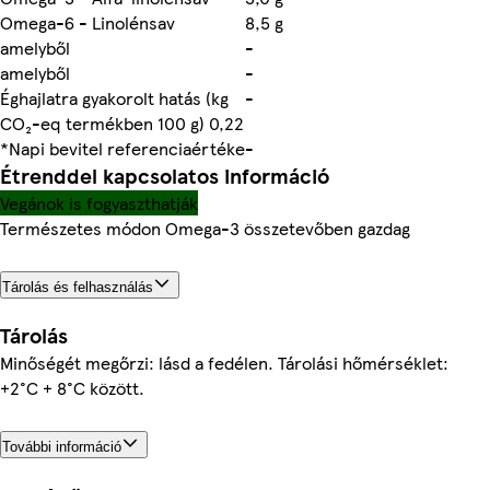
Omega-6 - Linolénsav
8,5 g
amelyből
-
amelyből
-
Éghajlatra gyakorolt hatás (kg
-
CO₂-eq termékben 100 g) 0,22
*Napi bevitel referenciaértéke
-
Étrenddel kapcsolatos információ
Vegánok is fogyaszthatják
Természetes módon Omega-3 összetevőben gazdag
Tárolás és felhasználás
Tárolás
Minőségét megőrzi: lásd a fedélen. Tárolási hőmérséklet:
+2°C + 8°C között.
További információ