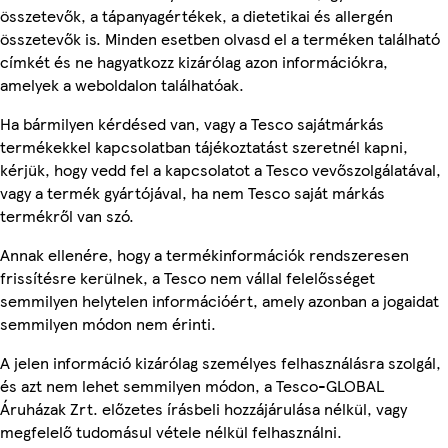
összetevők, a tápanyagértékek, a dietetikai és allergén
összetevők is. Minden esetben olvasd el a terméken található
címkét és ne hagyatkozz kizárólag azon információkra,
amelyek a weboldalon találhatóak.
Ha bármilyen kérdésed van, vagy a Tesco sajátmárkás
termékekkel kapcsolatban tájékoztatást szeretnél kapni,
kérjük, hogy vedd fel a kapcsolatot a Tesco vevőszolgálatával,
vagy a termék gyártójával, ha nem Tesco saját márkás
termékről van szó.
Annak ellenére, hogy a termékinformációk rendszeresen
frissítésre kerülnek, a Tesco nem vállal felelősséget
semmilyen helytelen információért, amely azonban a jogaidat
semmilyen módon nem érinti.
A jelen információ kizárólag személyes felhasználásra szolgál,
és azt nem lehet semmilyen módon, a Tesco-GLOBAL
Áruházak Zrt. előzetes írásbeli hozzájárulása nélkül, vagy
megfelelő tudomásul vétele nélkül felhasználni.