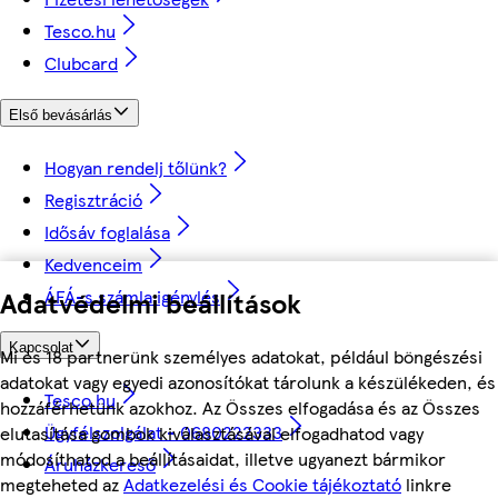
Tesco.hu
Clubcard
Első bevásárlás
Hogyan rendelj tőlünk?
Regisztráció
Idősáv foglalása
Kedvenceim
ÁFÁ-s számla igénylés
Adatvédelmi beállítások
Kapcsolat
Mi és 18 partnerünk személyes adatokat, például böngészési
adatokat vagy egyedi azonosítókat tárolunk a készülékeden, és
Tesco.hu
hozzáférhetünk azokhoz. Az Összes elfogadása és az Összes
Ügyfélszolgálat - 0680222333
elutasítása gombok kiválasztásával elfogadhatod vagy
módosíthatod a beállításaidat, illetve ugyanezt bármikor
Áruházkereső
megteheted az
Adatkezelési és Cookie tájékoztató
linkre