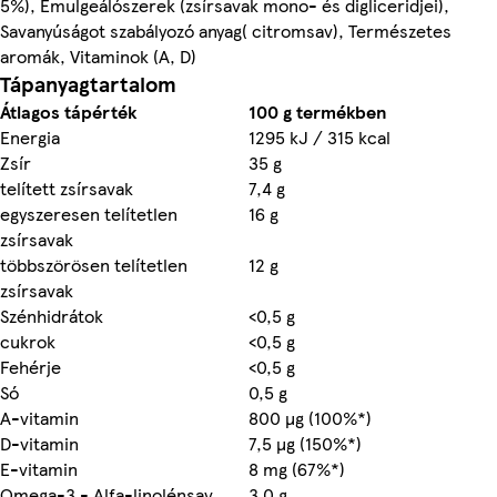
5%), Emulgeálószerek (zsírsavak mono- és digliceridjei),
Savanyúságot szabályozó anyag( citromsav), Természetes
aromák, Vitaminok (A, D)
Tápanyagtartalom
Átlagos tápérték
100 g termékben
Energia
1295 kJ / 315 kcal
Zsír
35 g
telített zsírsavak
7,4 g
egyszeresen telítetlen
16 g
zsírsavak
többszörösen telítetlen
12 g
zsírsavak
Szénhidrátok
<0,5 g
cukrok
<0,5 g
Fehérje
<0,5 g
Só
0,5 g
A-vitamin
800 µg (100%*)
D-vitamin
7,5 µg (150%*)
E-vitamin
8 mg (67%*)
Omega-3 - Alfa-linolénsav
3,0 g