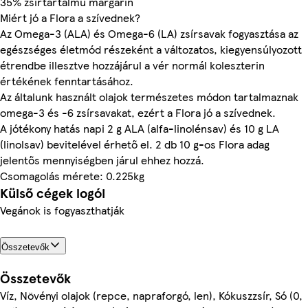
35% zsírtartalmú margarin
Miért jó a Flora a szívednek?
Az Omega-3 (ALA) és Omega-6 (LA) zsírsavak fogyasztása az
egészséges életmód részeként a változatos, kiegyensúlyozott
étrendbe illesztve hozzájárul a vér normál koleszterin
értékének fenntartásához.
Az általunk használt olajok természetes módon tartalmaznak
omega-3 és -6 zsírsavakat, ezért a Flora jó a szívednek.
A jótékony hatás napi 2 g ALA (alfa-linolénsav) és 10 g LA
(linolsav) bevitelével érhető el. 2 db 10 g-os Flora adag
jelentős mennyiségben járul ehhez hozzá.
Csomagolás mérete: 0.225kg
Külső cégek logói
Vegánok is fogyaszthatják
Összetevők
Összetevők
Víz, Növényi olajok (repce, napraforgó, len), Kókuszzsír, Só (0,