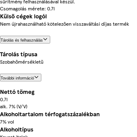
sűrítmény felhasználásával készül.
Csomagolás mérete: 0.7l
Külső cégek logói
Nem újrahasználható kötelezően visszaváltási díjas termék
Tárolás és felhasználás
Tárolás típusa
Szobahőmérsékletű
További információ
Nettó tömeg
0.7l
alk. 7% (V/V)
Alkoholtartalom térfogatszázalékban
7% vol
Alkoholtípus
Kevert italok