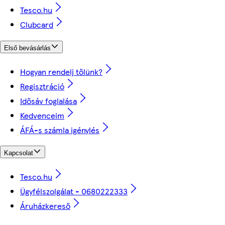
Tesco.hu
Clubcard
Első bevásárlás
Hogyan rendelj tőlünk?
Regisztráció
Idősáv foglalása
Kedvenceim
ÁFÁ-s számla igénylés
Kapcsolat
Tesco.hu
Ügyfélszolgálat - 0680222333
Áruházkereső