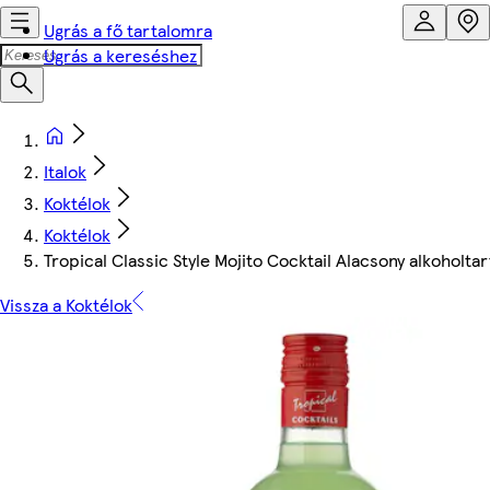
Ugrás a fő tartalomra
Ugrás a kereséshez
Italok
Koktélok
Koktélok
Tropical Classic Style Mojito Cocktail Alacsony alkoholtart
Vissza a Koktélok