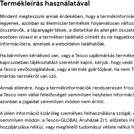
Termékleírás használatával
Mindent megteszünk annak érdekében, hogy a termékinformá
legyenek, azonban az élelmiszertermékek folyamatosan változn
összetevők, a tápanyagértékek, a dietetikai és allergén összet
esetben olvasd el a terméken található címkét és ne hagyatkoz
információkra, amelyek a weboldalon találhatóak.
Ha bármilyen kérdésed van, vagy a Tesco sajátmárkás termék
kapcsolatban tájékoztatást szeretnél kapni, kérjük, hogy vedd 
a Tesco vevőszolgálatával, vagy a termék gyártójával, ha nem T
márkás termékről van szó.
Annak ellenére, hogy a termékinformációk rendszeresen friss
a Tesco nem vállal felelősséget semmilyen helytelen informác
azonban a jogaidat semmilyen módon nem érinti.
A jelen információ kizárólag személyes felhasználásra szolgál,
semmilyen módon, a Tesco-GLOBAL Áruházak Zrt. előzetes írá
hozzájárulása nélkül, vagy megfelelő tudomásul vétele nélkül f