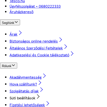
Tesco.hu
Ügyfélszolgálat - 0680222333
Áruházkereső
Segítünk
Árak
Biztonságos online rendelés
Általános Szerződési Feltételek
Adatkezelési és Cookie tájékoztató
Rólunk
Akadálymentesség
Hova szállítunk?
Szolgáltatás díjak
Süti beállítások
Fizetési lehetőségek