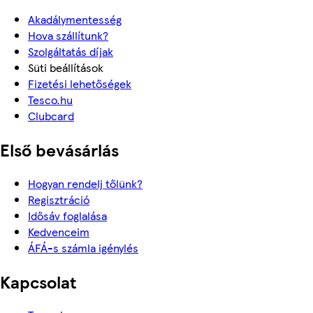
Akadálymentesség
Hova szállítunk?
Szolgáltatás díjak
Süti beállítások
Fizetési lehetőségek
Tesco.hu
Clubcard
Első bevásárlás
Hogyan rendelj tőlünk?
Regisztráció
Idősáv foglalása
Kedvenceim
ÁFÁ-s számla igénylés
Kapcsolat