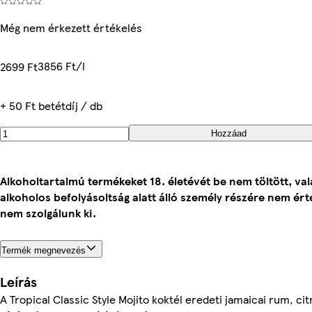
Még nem érkezett értékelés
3856 Ft/l
2699 Ft
+ 50 Ft betétdíj / db
Hozzáad
Alkoholtartalmú termékeket 18. életévét be nem töltött, va
alkoholos befolyásoltság alatt álló személy részére nem ért
nem szolgálunk ki.
Termék megnevezés
Leírás
A Tropical Classic Style Mojito koktél eredeti jamaicai rum, ci