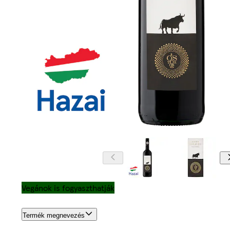
Vegánok is fogyaszthatják
Termék megnevezés