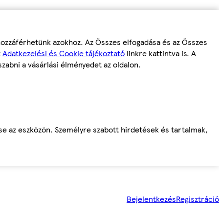
 hozzáférhetünk azokhoz. Az Összes elfogadása és az Összes
z
Adatkezelési és Cookie tájékoztató
linkre kattintva is. A
szabni a vásárlási élményedet az oldalon.
ése az eszközön. Személyre szabott hirdetések és tartalmak,
Bejelentkezés
Regisztráció