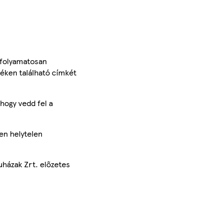
 folyamatosan
méken található címkét
hogy vedd fel a
en helytelen
uházak Zrt. előzetes