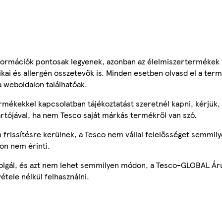
ormációk pontosak legyenek, azonban az élelmiszertermékek
tikai és allergén összetevők is. Minden esetben olvasd el a ter
a weboldalon találhatóak.
mékekkel kapcsolatban tájékoztatást szeretnél kapni, kérjük, 
ártójával, ha nem Tesco saját márkás termékről van szó.
frissítésre kerülnek, a Tesco nem vállal felelősséget semmily
on nem érinti.
szolgál, és azt nem lehet semmilyen módon, a Tesco-GLOBAL Ár
étele nélkül felhasználni.