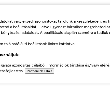
datokat vagy egyedi azonosítókat tárolunk a készülékeden, és
atod a beállításaidat, illetve ugyanezt bármikor megteheted a
 böngészési adataidat. A beállításaid alapján személyre tudjuk 
található Süti beállítások linkre kattintva.
sználjuk:
sgálata azonosítás céljából. Információk tárolása és/vagy elér
tásfejlesztés.
Partnereink listája