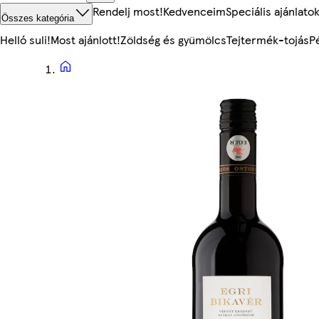
Rendelj most!
Kedvenceim
Speciális ajánlato
Összes kategória
Helló suli!
Most ajánlott!
Zöldség és gyümölcs
Tejtermék-tojás
P