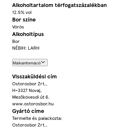
Alkoholtartalom térfogatszázalékban
12.5% vol
Bor színe
Vörös
Alkoholtípus
Bor
NÉBIH: LARH
Márkainformáció
Visszaküldési cím
Ostorosbor Zrt.,
H-3327 Novaj,
Mezőkövesdi út 6.
www.ostorosbor.hu
Gyártó címe
Termelte és palackozta:
Ostorosbor Zrt.,