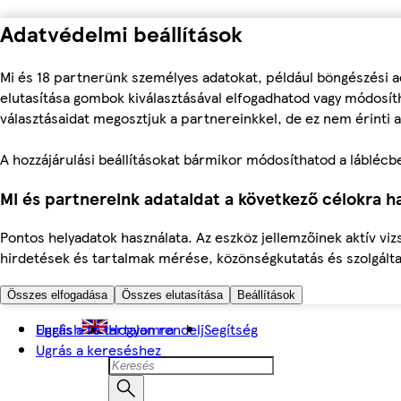
Adatvédelmi beállítások
Mi és 18 partnerünk személyes adatokat, például böngészési a
elutasítása gombok kiválasztásával elfogadhatod vagy módosíth
választásaidat megosztjuk a partnereinkkel, de ez nem érinti a
A hozzájárulási beállításokat bármikor módosíthatod a láblécben 
Mi és partnereink adataidat a következő célokra ha
Pontos helyadatok használata. Az eszköz jellemzőinek aktív viz
hirdetések és tartalmak mérése, közönségkutatás és szolgálta
Összes elfogadása
Összes elutasítása
Beállítások
Ugrás a fő tartalomra
English
Hogyan rendelj
Segítség
Ugrás a kereséshez