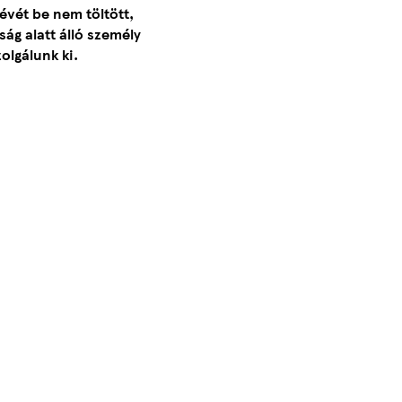
évét be nem töltött,
ág alatt álló személy
olgálunk ki.