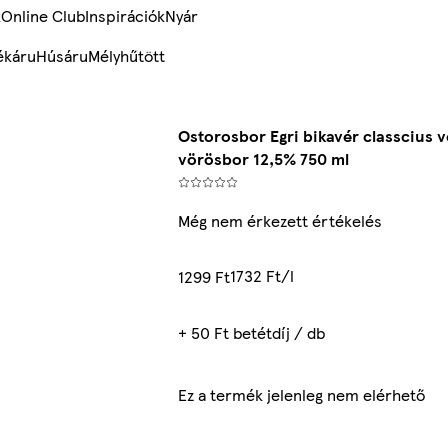
k
Online Club
Inspirációk
Nyár
ékáru
Húsáru
Mélyhűtött
Ostorosbor Egri bikavér classcius 
vörösbor 12,5% 750 ml
Még nem érkezett értékelés
1732 Ft/l
1299 Ft
+ 50 Ft betétdíj / db
Ez a termék jelenleg nem elérhető