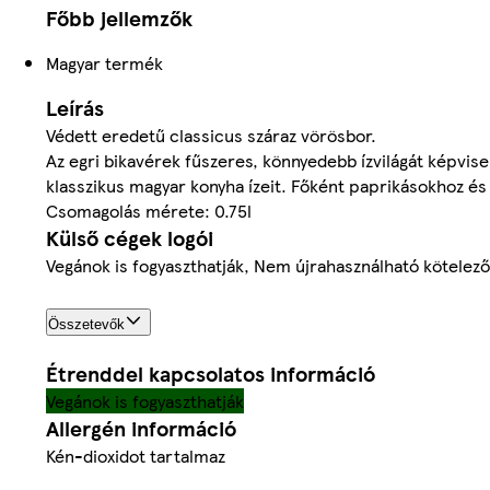
Főbb jellemzők
Magyar termék
Leírás
Védett eredetű classicus száraz vörösbor.
Az egri bikavérek fűszeres, könnyedebb ízvilágát képvise
klasszikus magyar konyha ízeit. Főként paprikásokhoz és 
Csomagolás mérete: 0.75l
Külső cégek logói
Vegánok is fogyaszthatják, Nem újrahasználható kötelezőe
Összetevők
Étrenddel kapcsolatos információ
Vegánok is fogyaszthatják
Allergén információ
Kén-dioxidot tartalmaz