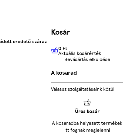
Kosár
védett eredetű száraz
0 Ft
Aktuális kosárérték
0 Ft
Aktuális kosárérték
Bevásárlás elküldése
A kosarad
Válassz szolgáltatásaink közül
Üres kosár
A kosaradba helyezett termékek
itt fognak megjelenni