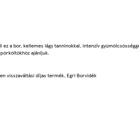
li ez a bor, kellemes lágy tanninokkal, intenzív gyümölcsösségg
pörköltökhöz ajánljuk.
n visszaváltási díjas termék, Egri Borvidék