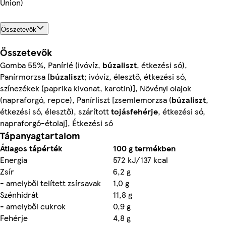
Union)
Összetevők
Összetevők
Gomba 55%, Panírlé (ivóvíz,
búzaliszt
, étkezési só),
Panírmorzsa [
búzaliszt
; ivóvíz, élesztő, étkezési só,
színezékek (paprika kivonat, karotin)], Növényi olajok
(napraforgó, repce), Panírliszt [zsemlemorzsa (
búzaliszt
,
étkezési só, élesztő), szárított
tojásfehérje
, étkezési só,
napraforgó-étolaj], Étkezési só
Tápanyagtartalom
Átlagos tápérték
100 g termékben
Energia
572 kJ/137 kcal
Zsír
6,2 g
- amelyből telített zsírsavak
1,0 g
Szénhidrát
11,8 g
- amelyből cukrok
0,9 g
Fehérje
4,8 g