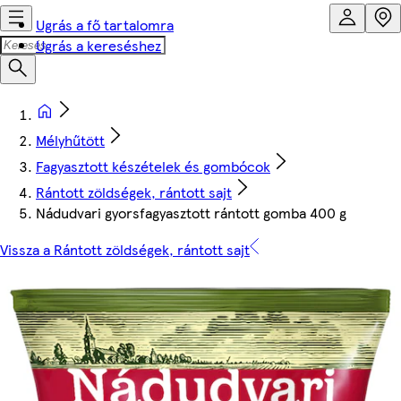
Ugrás a fő tartalomra
Ugrás a kereséshez
Mélyhűtött
Fagyasztott készételek és gombócok
Rántott zöldségek, rántott sajt
Nádudvari gyorsfagyasztott rántott gomba 400 g
Vissza a Rántott zöldségek, rántott sajt