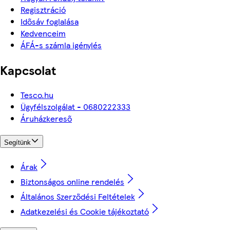
Regisztráció
Idősáv foglalása
Kedvenceim
ÁFÁ-s számla igénylés
Kapcsolat
Tesco.hu
Ügyfélszolgálat - 0680222333
Áruházkereső
Segítünk
Árak
Biztonságos online rendelés
Általános Szerződési Feltételek
Adatkezelési és Cookie tájékoztató