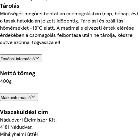
Tárolás
Minőségét megőrzi bontatlan csomagolásban (nap, hónap, év)
a tasak hátoldalán jelzett időpontig. Tárolási és szállítási
hőmérséklet -18°C alatt. A maximális élvezeti érték elérése
érdekében a csomagolás felbontása után ne tárolja, készre
sütve azonnal fogyassza el!
További információ
Nettó tömeg
400g
Márkainformáció
Visszaküldési cím
Nádudvari Élelmiszer Kft.
4181 Nádudvar,
Mihályhalmi útfél