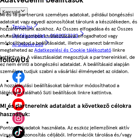
Kapcsolat
Mi és 18 partnerünk személyes adatokat, például böngészési
adatokat vagy egyedi azonosítókat tárolunk a készülékeden, és
Tesco.hu
hozzáférhetünk azokhoz. Az Összes elfogadása és az Összes
Ügyfélszolgálat - 0680222333
elutasítása gombok kiválasztásával elfogadhatod vagy
módosíthatod a beállításaidat, illetve ugyanezt bármikor
Áruházkereső
megteheted az
Adatkezelési és Cookie tájékoztató
linkre
kattintva is. A választásaidat megosztjuk a partnereinkkel, de
followUs
ez nem érinti a böngészési adataidat. A beállításaid alapján
személyre tudjuk szabni a vásárlási élményedet az oldalon.
A hozzájárulási beállításokat bármikor módosíthatod a
láblécben található Süti beállítások linkre kattintva.
Mi és partnereink adataidat a következő célokra
használjuk:
Pontos helyadatok használata. Az eszköz jellemzőinek aktív
vizsgálata azonosítás céljából. Információk tárolása és/vagy