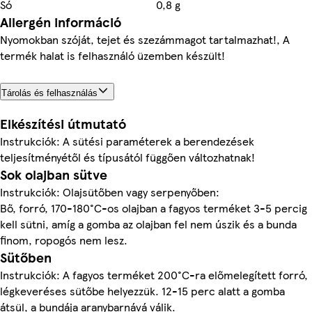
Só
0,8 g
Allergén információ
Nyomokban szóját, tejet és szezámmagot tartalmazhat!, A
termék halat is felhasználó üzemben készült!
Tárolás és felhasználás
Elkészítési útmutató
Instrukciók: A sütési paraméterek a berendezések
teljesítményétől és típusától függően változhatnak!
Sok olajban sütve
Instrukciók: Olajsütőben vagy serpenyőben:
Bő, forró, 170-180°C-os olajban a fagyos terméket 3-5 percig
kell sütni, amíg a gomba az olajban fel nem úszik és a bunda
finom, ropogós nem lesz.
Sütőben
Instrukciók: A fagyos terméket 200°C-ra előmelegített forró,
légkeveréses sütőbe helyezzük. 12-15 perc alatt a gomba
átsül, a bundája aranybarnává válik.