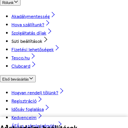
Rólunk
Akadálymentesség
Hova szállítunk?
Szolgáltatás díjak
Süti beállítások
Fizetési lehetőségek
Tesco.hu
Clubcard
Első bevásárlás
Hogyan rendelj tőlünk?
Regisztráció
Idősáv foglalása
Kedvenceim
ÁFÁ-s számla igénylés
Adatvédelmi beállítások