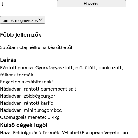
Hozzáad
Termék megnevezés
Főbb jellemzők
Sütőben olaj nélkül is készíthető!
Leírás
Rántott gomba. Gyorsfagyasztott, elősütött, panírozott,
félkész termék
Engedjen a csábításnak!
Nádudvari rántott camembert sajt
Nádudvari zöldségburger
Nádudvari rántott karfiol
Nádudvari mini túrógombóc
Csomagolás mérete: 0.4kg
Külső cégek logói
Hazai Feldolgozású Termék, V-Label (European Vegetarian