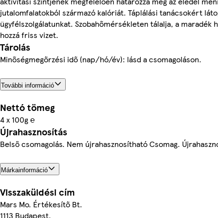
aktivitási szintjének megfelelően határozza meg az eledel men
jutalomfalatokból származó kalóriát. Táplálási tanácsokért lát
ügyfélszolgálatunkat. Szobahőmérsékleten tálalja, a maradék hű
hozzá friss vizet.
Tárolás
Minőségmegőrzési idő (nap/hó/év): lásd a csomagoláson.
További információ
Nettó tömeg
4 x 100g ℮
Újrahasznosítás
Belső csomagolás. Nem újrahasznosítható Csomag. Újrahaszn
Márkainformáció
Visszaküldési cím
Mars Mo. Értékesítő Bt.
1113 Budapest,