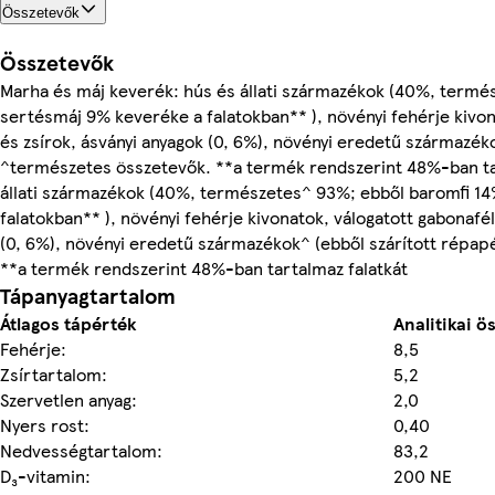
Összetevők
Összetevők
Marha és máj keverék: hús és állati származékok (40%, term
sertésmáj 9% keveréke a falatokban** ), növényi fehérje kivon
és zsírok, ásványi anyagok (0, 6%), növényi eredetű származék
^természetes összetevők. **a termék rendszerint 48%-ban tar
állati származékok (40%, természetes^ 93%; ebből baromfi 1
falatokban** ), növényi fehérje kivonatok, válogatott gabonafél
(0, 6%), növényi eredetű származékok^ (ebből szárított répa
**a termék rendszerint 48%-ban tartalmaz falatkát
Tápanyagtartalom
Átlagos tápérték
Analitikai ö
Fehérje:
8,5
Zsírtartalom:
5,2
Szervetlen anyag:
2,0
Nyers rost:
0,40
Nedvességtartalom:
83,2
D₃-vitamin:
200 NE