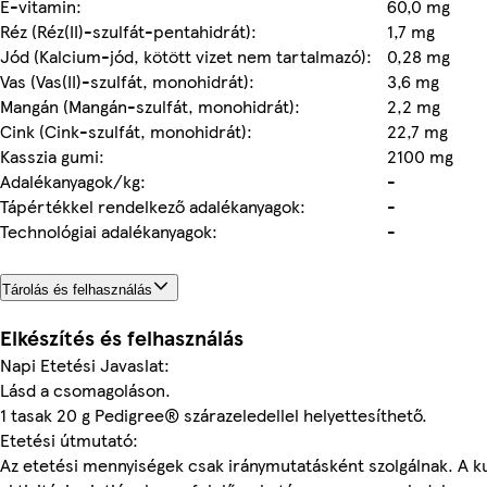
E-vitamin:
60,0 mg
Réz (Réz(II)-szulfát-pentahidrát):
1,7 mg
Jód (Kalcium-jód, kötött vizet nem tartalmazó):
0,28 mg
Vas (Vas(II)-szulfát, monohidrát):
3,6 mg
Mangán (Mangán-szulfát, monohidrát):
2,2 mg
Cink (Cink-szulfát, monohidrát):
22,7 mg
Kasszia gumi:
2100 mg
Adalékanyagok/kg:
-
Tápértékkel rendelkező adalékanyagok:
-
Technológiai adalékanyagok:
-
Tárolás és felhasználás
Elkészítés és felhasználás
Napi Etetési Javaslat:
Lásd a csomagoláson.
1 tasak 20 g Pedigree® szárazeledellel helyettesíthető.
Etetési útmutató:
Az etetési mennyiségek csak iránymutatásként szolgálnak. A k