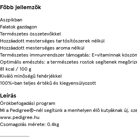
Főbb jellemzők
Aszpikban
Falatok gazdagon
Természetes összetevőkkel
Hozzáadott mesterséges tartósítószerek nélkül
Hozzáadott mesterséges aroma nélkül
Természetes immunrendszer támogatás: E-vitaminnak köszö
Optimális emésztés: a természetes rostok segítenek megőriz
81 kcal / 100 g
Kiváló minőségű fehérjékkel
100%-ban teljes értékű és kiegyensúlyozott
Leírás
Örökbefogadási program
Mi a Pedigree®-nél segítünk a menhelyen élő kutyáknak új, szer
www.pedigree.hu
Csomagolás mérete: 0.4kg