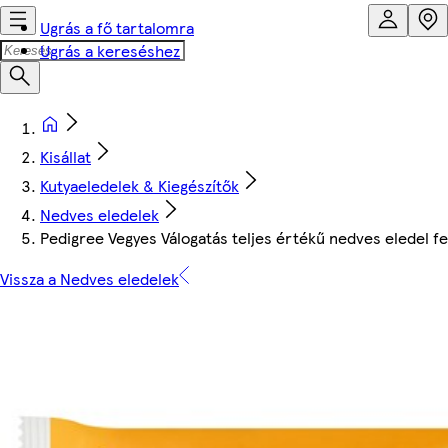
Ugrás a fő tartalomra
Ugrás a kereséshez
Kisállat
Kutyaeledelek & Kiegészítők
Nedves eledelek
Pedigree Vegyes Válogatás teljes értékű nedves eledel fe
Vissza a Nedves eledelek