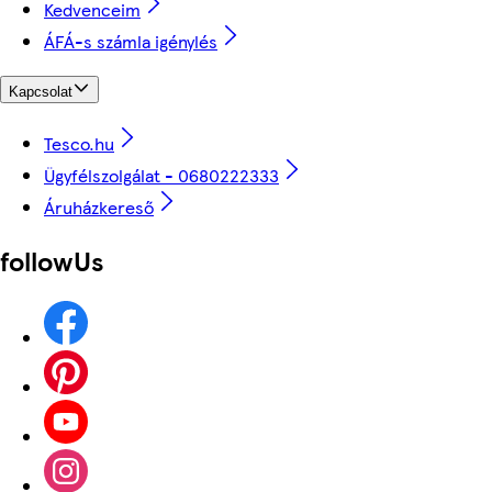
Kedvenceim
ÁFÁ-s számla igénylés
Kapcsolat
Tesco.hu
Ügyfélszolgálat - 0680222333
Áruházkereső
followUs