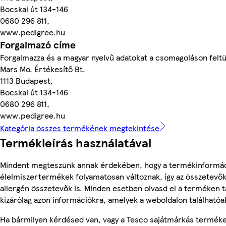
Bocskai út 134-146
0680 296 811,
www.pedigree.hu
Forgalmazó címe
Forgalmazza és a magyar nyelvű adatokat a csomagoláson feltü
Mars Mo. Értékesítő Bt.
1113 Budapest,
Bocskai út 134-146
0680 296 811,
www.pedigree.hu
Kategória összes termékének megtekintése
Termékleírás használatával
Mindent megteszünk annak érdekében, hogy a termékinformác
élelmiszertermékek folyamatosan változnak, így az összetevők,
allergén összetevők is. Minden esetben olvasd el a terméken t
kizárólag azon információkra, amelyek a weboldalon találhatóa
Ha bármilyen kérdésed van, vagy a Tesco sajátmárkás terméke