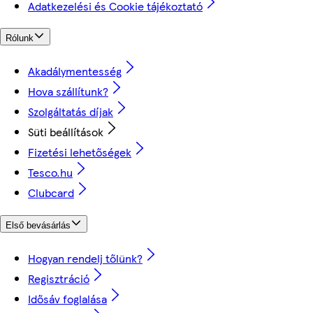
Adatkezelési és Cookie tájékoztató
Rólunk
Akadálymentesség
Hova szállítunk?
Szolgáltatás díjak
Süti beállítások
Fizetési lehetőségek
Tesco.hu
Clubcard
Első bevásárlás
Hogyan rendelj tőlünk?
Regisztráció
Idősáv foglalása