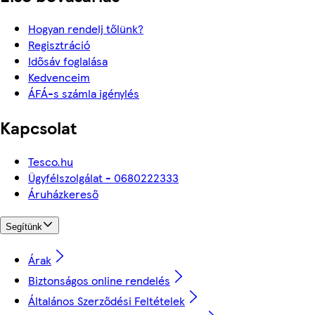
Hogyan rendelj tőlünk?
Regisztráció
Idősáv foglalása
Kedvenceim
ÁFÁ-s számla igénylés
Kapcsolat
Tesco.hu
Ügyfélszolgálat - 0680222333
Áruházkereső
Segítünk
Árak
Biztonságos online rendelés
Általános Szerződési Feltételek