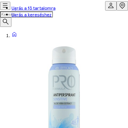
Ugrás a fő tartalomra
Ugrás a kereséshez