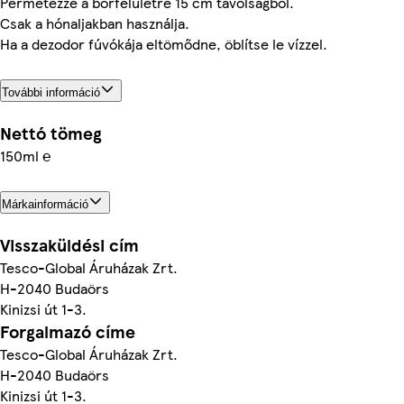
Permetezze a bőrfelületre 15 cm távolságból.
Csak a hónaljakban használja.
Ha a dezodor fúvókája eltömődne, öblítse le vízzel.
További információ
Nettó tömeg
150ml ℮
Márkainformáció
Visszaküldési cím
Tesco-Global Áruházak Zrt.
H-2040 Budaörs
Kinizsi út 1-3.
Forgalmazó címe
Tesco-Global Áruházak Zrt.
H-2040 Budaörs
Kinizsi út 1-3.