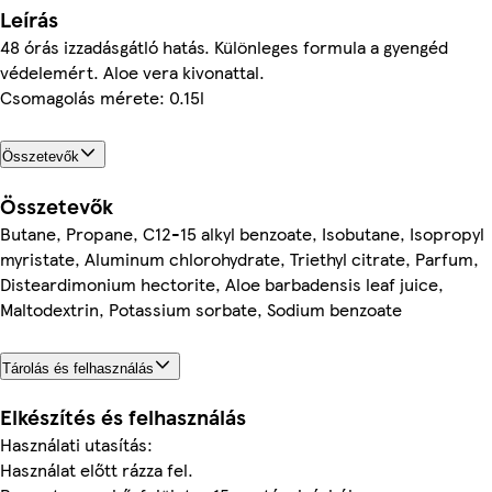
Leírás
48 órás izzadásgátló hatás. Különleges formula a gyengéd
védelemért. Aloe vera kivonattal.
Csomagolás mérete: 0.15l
Összetevők
Összetevők
Butane, Propane, C12-15 alkyl benzoate, Isobutane, Isopropyl
myristate, Aluminum chlorohydrate, Triethyl citrate, Parfum,
Disteardimonium hectorite, Aloe barbadensis leaf juice,
Maltodextrin, Potassium sorbate, Sodium benzoate
Tárolás és felhasználás
Elkészítés és felhasználás
Használati utasítás:
Használat előtt rázza fel.