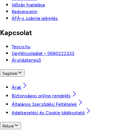
Idősáv foglalása
Kedvenceim
ÁFÁ-s számla igénylés
Kapcsolat
Tesco.hu
Ügyfélszolgálat - 0680222333
Áruházkereső
Segítünk
Árak
Biztonságos online rendelés
Általános Szerződési Feltételek
Adatkezelési és Cookie tájékoztató
Rólunk