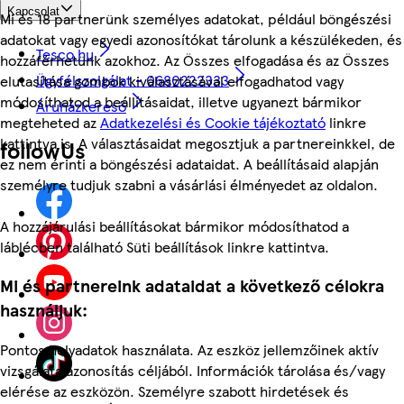
Kapcsolat
Mi és 18 partnerünk személyes adatokat, például böngészési
adatokat vagy egyedi azonosítókat tárolunk a készülékeden, és
Tesco.hu
hozzáférhetünk azokhoz. Az Összes elfogadása és az Összes
Ügyfélszolgálat - 0680222333
elutasítása gombok kiválasztásával elfogadhatod vagy
módosíthatod a beállításaidat, illetve ugyanezt bármikor
Áruházkereső
megteheted az
Adatkezelési és Cookie tájékoztató
linkre
kattintva is. A választásaidat megosztjuk a partnereinkkel, de
followUs
ez nem érinti a böngészési adataidat. A beállításaid alapján
személyre tudjuk szabni a vásárlási élményedet az oldalon.
A hozzájárulási beállításokat bármikor módosíthatod a
láblécben található Süti beállítások linkre kattintva.
Mi és partnereink adataidat a következő célokra
használjuk:
Pontos helyadatok használata. Az eszköz jellemzőinek aktív
vizsgálata azonosítás céljából. Információk tárolása és/vagy
elérése az eszközön. Személyre szabott hirdetések és