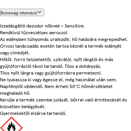
Biztonsági információ
Izzadásgátló dezodor nőknek - Sensitive.
Rendkívül tűzveszélyes aeroszol.
Az edényben túlnyomás uralkodik: hő hatására megrepedhet.
Orvosi tanácsadás esetén tartsa kéznél a termék edényét
vagy címkéjét.
Hőtől, forró felületektől, szikrától, nyílt lángtól és más
gyújtóforrástól távol tartandó. Tilos a dohányzás.
Tilos nyílt lángra vagy gyújtóforrásra permetezni.
Ne lyukassza ki vagy égesse el, még használat után sem.
Napfénytől védendő. Nem érheti 50°C hőmérsékletet
meghaladó hő.
Kerülje a termék szembe jutását, bőrrel való érintkezését és
közvetlen belégzését.
Gyermekektől elzárva tartandó.