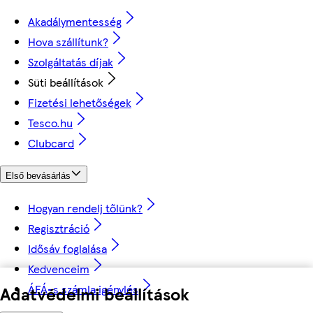
Akadálymentesség
Hova szállítunk?
Szolgáltatás díjak
Süti beállítások
Fizetési lehetőségek
Tesco.hu
Clubcard
Első bevásárlás
Hogyan rendelj tőlünk?
Regisztráció
Idősáv foglalása
Kedvenceim
ÁFÁ-s számla igénylés
Adatvédelmi beállítások