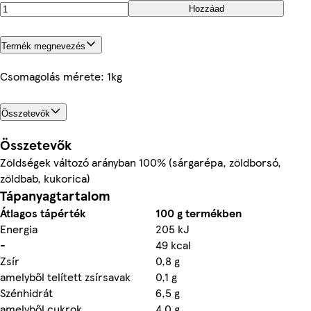
Hozzáad
Termék megnevezés
Csomagolás mérete: 1kg
Összetevők
Összetevők
Zöldségek változó arányban 100% (sárgarépa, zöldborsó,
zöldbab, kukorica)
Tápanyagtartalom
Átlagos tápérték
100 g termékben
Energia
205 kJ
-
49 kcal
Zsír
0,8 g
amelyből telített zsírsavak
0,1 g
Szénhidrát
6,5 g
amelyből cukrok
4,0 g