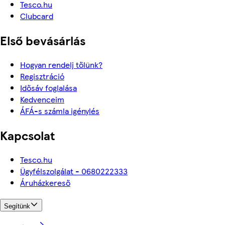
Tesco.hu
Clubcard
Első bevásárlás
Hogyan rendelj tőlünk?
Regisztráció
Idősáv foglalása
Kedvenceim
ÁFÁ-s számla igénylés
Kapcsolat
Tesco.hu
Ügyfélszolgálat - 0680222333
Áruházkereső
Segítünk