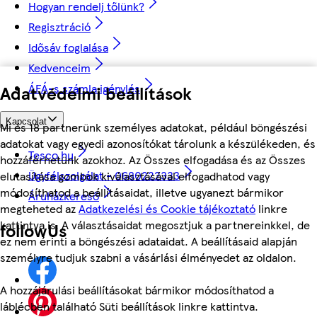
Hogyan rendelj tőlünk?
Regisztráció
Idősáv foglalása
Kedvenceim
ÁFÁ-s számla igénylés
Adatvédelmi beállítások
Kapcsolat
Mi és 18 partnerünk személyes adatokat, például böngészési
adatokat vagy egyedi azonosítókat tárolunk a készülékeden, és
Tesco.hu
hozzáférhetünk azokhoz. Az Összes elfogadása és az Összes
Ügyfélszolgálat - 0680222333
elutasítása gombok kiválasztásával elfogadhatod vagy
módosíthatod a beállításaidat, illetve ugyanezt bármikor
Áruházkereső
megteheted az
Adatkezelési és Cookie tájékoztató
linkre
kattintva is. A választásaidat megosztjuk a partnereinkkel, de
followUs
ez nem érinti a böngészési adataidat. A beállításaid alapján
személyre tudjuk szabni a vásárlási élményedet az oldalon.
A hozzájárulási beállításokat bármikor módosíthatod a
láblécben található Süti beállítások linkre kattintva.