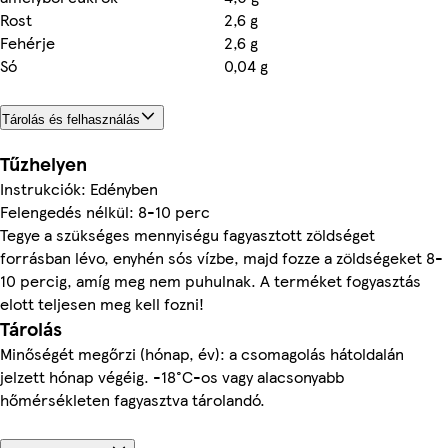
Rost
2,6 g
Fehérje
2,6 g
Só
0,04 g
Tárolás és felhasználás
Tűzhelyen
Instrukciók: Edényben
Felengedés nélkül: 8-10 perc
Tegye a szükséges mennyiségu fagyasztott zöldséget
forrásban lévo, enyhén sós vízbe, majd fozze a zöldségeket 8-
10 percig, amíg meg nem puhulnak. A terméket fogyasztás
elott teljesen meg kell fozni!
Tárolás
Minőségét megőrzi (hónap, év): a csomagolás hátoldalán
jelzett hónap végéig. -18°C-os vagy alacsonyabb
hőmérsékleten fagyasztva tárolandó.