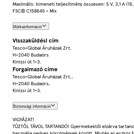
Maximális: kimeneti teljesítmény összesen: 5 V, 3,1 A (15,5
FSC® C158645 - Mix
Márkainformáció
Visszaküldési cím
Tesco-Global Áruházak Zrt.
H-2040 Budaörs
Kinizsi út 1-3.
Forgalmazó címe
Tesco-Global Áruházak Zrt.,
H-2040 Budaörs,
Kinizsi út 1-3.
Biztonsági információ
VIGYÁZAT!
TŰZTŐL TÁVOL TARTANDÓ! Gyermekektől elzárva tartandó. 
használja nedves körülmények között. Miután az eszköz fe