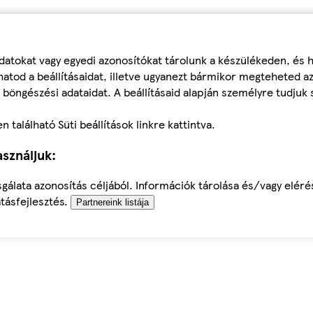
datokat vagy egyedi azonosítókat tárolunk a készülékeden, és
atod a beállításaidat, illetve ugyanezt bármikor megteheted a
 böngészési adataidat. A beállításaid alapján személyre tudjuk 
található Süti beállítások linkre kattintva.
sználjuk:
sgálata azonosítás céljából. Információk tárolása és/vagy elér
tásfejlesztés.
Partnereink listája