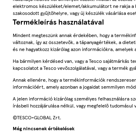
elektromos készüléket/elemet/akkumulátort ne rakja a há
szakosodott gyűjtőhelyre, vagy új készülék vásárlása ese
Termékleírás használatával
Mindent megteszünk annak érdekében, hogy a termékinf
változnak, így az összetevők, a tápanyagértékek, a diete
és ne hagyatkozz kizárólag azon információkra, amelyek 
Ha bármilyen kérdésed van, vagy a Tesco sajátmárkás ter
kapcsolatot a Tesco vevőszolgálatával, vagy a termék gy
Annak ellenére, hogy a termékinformációk rendszeresen 
információért, amely azonban a jogaidat semmilyen mód
A jelen információ kizárólag személyes felhasználásra 
írásbeli hozzájárulása nélkül, vagy megfelelő tudomásul v
©TESCO-GLOBAL Zrt.
Még nincsenek értékelések