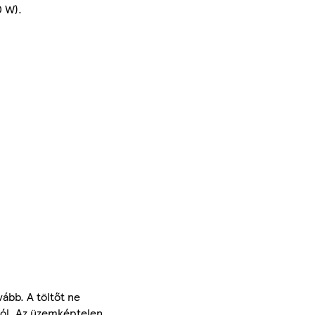
0 W).
ább. A töltőt ne
tból. Az üzemképtelen