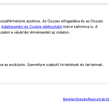
 hozzáférhetünk azokhoz. Az Összes elfogadása és az Összes
z
Adatkezelési és Cookie tájékoztató
linkre kattintva is. A
szabni a vásárlási élményedet az oldalon.
ése az eszközön. Személyre szabott hirdetések és tartalmak,
Bejelentkezés
Regisztráció