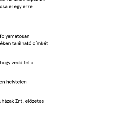
ssa el egy erre
 folyamatosan
méken található címkét
hogy vedd fel a
en helytelen
uházak Zrt. előzetes