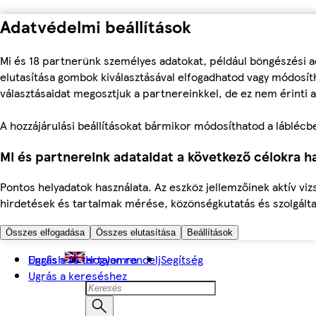
Adatvédelmi beállítások
Mi és 18 partnerünk személyes adatokat, például böngészési a
elutasítása gombok kiválasztásával elfogadhatod vagy módosíth
választásaidat megosztjuk a partnereinkkel, de ez nem érinti a
A hozzájárulási beállításokat bármikor módosíthatod a láblécben 
Mi és partnereink adataidat a következő célokra ha
Pontos helyadatok használata. Az eszköz jellemzőinek aktív viz
hirdetések és tartalmak mérése, közönségkutatás és szolgálta
Összes elfogadása
Összes elutasítása
Beállítások
Ugrás a fő tartalomra
English
Hogyan rendelj
Segítség
Ugrás a kereséshez