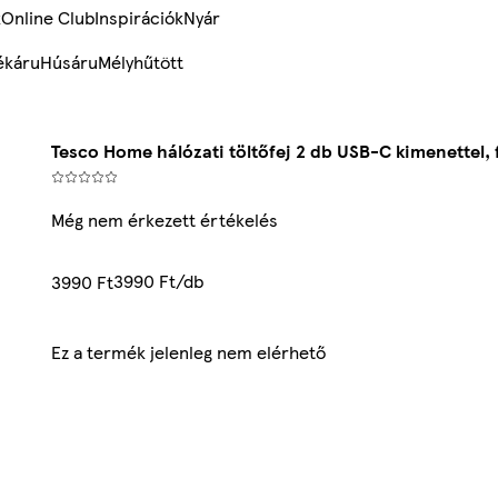
k
Online Club
Inspirációk
Nyár
ékáru
Húsáru
Mélyhűtött
Tesco Home hálózati töltőfej 2 db USB-C kimenettel, 
Még nem érkezett értékelés
3990 Ft/db
3990 Ft
Ez a termék jelenleg nem elérhető