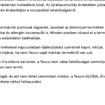
ztartási hulladékok közé. Az újrahasznosítás érdekében jutta
tén érdeklődjön a visszavételi lehetőségekről.
ormációk pontosak legyenek, azonban az élelmiszertermékek
tikai és allergén összetevők is. Minden esetben olvasd el a ter
a weboldalon találhatóak.
mékekkel kapcsolatban tájékoztatást szeretnél kapni, kérjük, 
ártójával, ha nem Tesco saját márkás termékről van szó.
frissítésre kerülnek, a Tesco nem vállal felelősséget semmily
on nem érinti.
szolgál, és azt nem lehet semmilyen módon, a Tesco-GLOBAL Ár
étele nélkül felhasználni.