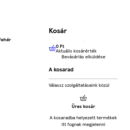
Kosár
fehér
0 Ft
Aktuális kosárérték
0 Ft
Aktuális kosárérték
Bevásárlás elküldése
A kosarad
Válassz szolgáltatásaink közül
Üres kosár
A kosaradba helyezett termékek
itt fognak megjelenni