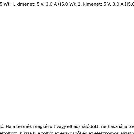
 W); 1. kimenet: 5 V, 3,0 A (15,0 W); 2. kimenet: 5 V, 3,0 A (15,
Ha a termék megsérült vagy elhasználódott, ne használja tov
ltöltött, húzza ki a töltőt az eszközből és az elektromos aljza