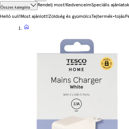
Rendelj most!
Kedvenceim
Speciális ajánlato
Összes kategória
Helló suli!
Most ajánlott!
Zöldség és gyümölcs
Tejtermék-tojás
P