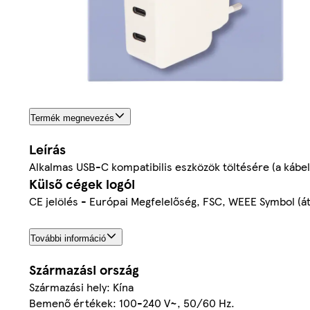
Termék megnevezés
Leírás
Alkalmas USB-C kompatibilis eszközök töltésére (a kábe
Külső cégek logói
CE jelölés - Európai Megfelelőség, FSC, WEEE Symbol (át
További információ
Származási ország
Származási hely: Kína
Bemenő értékek: 100-240 V~, 50/60 Hz.