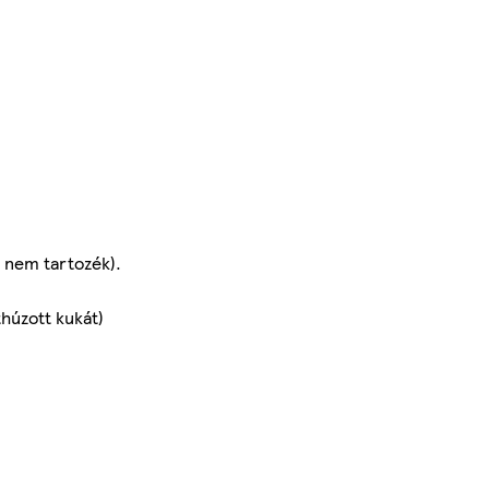
l nem tartozék).
húzott kukát)