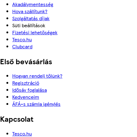
Akadálymentesség
Hova szállítunk?
Szolgáltatás díjak
Süti beállítások
Fizetési lehetőségek
Tesco.hu
Clubcard
Első bevásárlás
Hogyan rendelj tőlünk?
Regisztráció
Idősáv foglalása
Kedvenceim
ÁFÁ-s számla igénylés
Kapcsolat
Tesco.hu