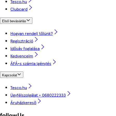
Tesco.hu
Clubcard
Első bevásárlás
Hogyan rendelj tőlünk?
Regisztráció
Idősáv foglalása
Kedvenceim
ÁFÁ-s számla igénylés
Kapcsolat
Tesco.hu
Ügyfélszolgálat - 0680222333
Áruházkereső
followUs