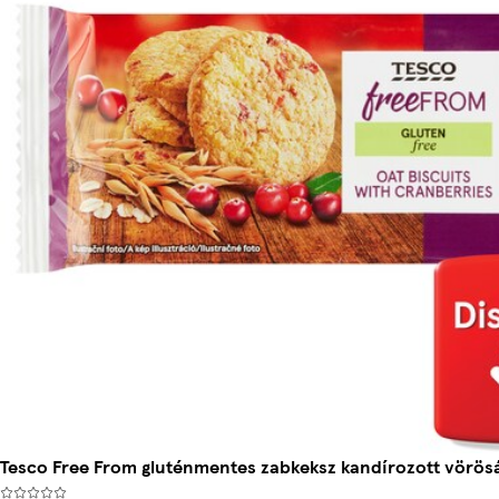
Tesco Free From gluténmentes zabkeksz kandírozott vörösá