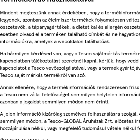
Mindent megteszünk annak érdekében, hogy a termékinformá
legyenek, azonban az élelmiszertermékek folyamatosan változn
összetevők, a tápanyagértékek, a dietetikai és allergén összet
esetben olvasd el a terméken található címkét és ne hagyatkoz
információkra, amelyek a weboldalon találhatóak.
Ha bármilyen kérdésed van, vagy a Tesco sajátmárkás termék
kapcsolatban tájékoztatást szeretnél kapni, kérjük, hogy vedd 
kapcsolatot a Tesco vevőszolgálatával, vagy a termék gyártójá
Tesco saját márkás termékről van szó.
Annak ellenére, hogy a termékinformációk rendszeresen friss
a Tesco nem vállal felelősséget semmilyen helytelen informác
azonban a jogaidat semmilyen módon nem érinti.
A jelen információ kizárólag személyes felhasználásra szolgál,
semmilyen módon, a Tesco-GLOBAL Áruházak Zrt. előzetes írá
hozzájárulása nélkül, vagy megfelelő tudomásul vétele nélkül f