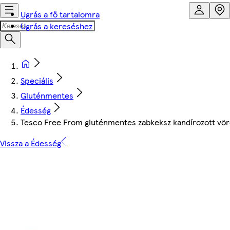
Ugrás a fő tartalomra
Ugrás a kereséshez
Speciális
Gluténmentes
Édesség
Tesco Free From gluténmentes zabkeksz kandírozott vör
Vissza a Édesség