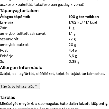
aszkorbil-palmitát, tokoferolban gazdag kivonat)
Tápanyagtartalom
Átlagos tápérték
100 g termékben
Energia
1762 kJ/417 kcal
Zsír
11 g
amelyből telített zsírsavak
1,1 g
Szénhidrát
72 g
amelyből cukrok
20 g
Rost
4,4 g
Fehérje
6,6 g
Só
0,38 g
Allergén információ
Szóját, csillagfürtöt, dióféléket, tejet és tojást tartalmazhat.
Tárolás és felhasználás
Tárolás
Minőségét megőrzi: a csomagolás hátoldalán jelzett időpontig.
közvetlen napfénytől védett helyen tárolandó.