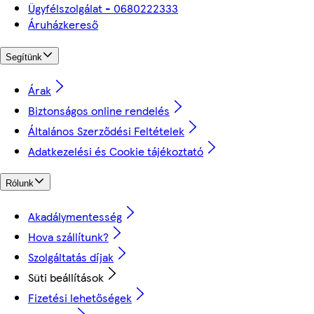
Ügyfélszolgálat - 0680222333
Áruházkereső
Segítünk
Árak
Biztonságos online rendelés
Általános Szerződési Feltételek
Adatkezelési és Cookie tájékoztató
Rólunk
Akadálymentesség
Hova szállítunk?
Szolgáltatás díjak
Süti beállítások
Fizetési lehetőségek