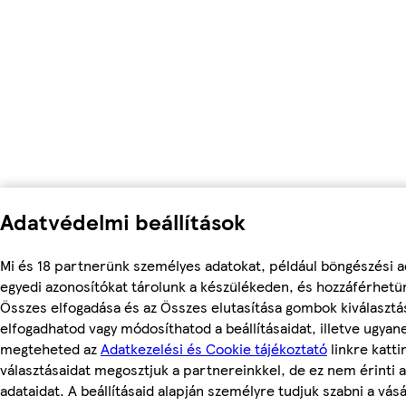
Adatvédelmi beállítások
Mi és 18 partnerünk személyes adatokat, például böngészési a
egyedi azonosítókat tárolunk a készülékeden, és hozzáférhetü
Összes elfogadása és az Összes elutasítása gombok kiválasztá
elfogadhatod vagy módosíthatod a beállításaidat, illetve ugyan
megteheted az
Adatkezelési és Cookie tájékoztató
linkre kattin
választásaidat megosztjuk a partnereinkkel, de ez nem érinti 
adataidat. A beállításaid alapján személyre tudjuk szabni a vásá