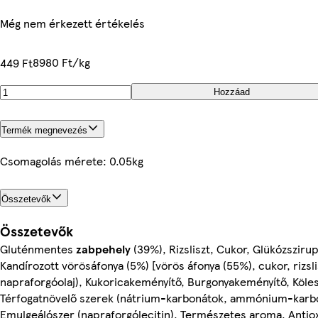
Még nem érkezett értékelés
8980 Ft/kg
449 Ft
Hozzáad
Termék megnevezés
Csomagolás mérete: 0.05kg
Összetevők
Összetevők
Gluténmentes
zabpehely
(39%), Rizsliszt, Cukor, Glükózszirup
Kandírozott vörösáfonya (5%) [vörös áfonya (55%), cukor, rizsli
napraforgóolaj), Kukoricakeményítő, Burgonyakeményítő, Kölesl
Térfogatnövelő szerek (nátrium-karbonátok, ammónium-karb
Emulgeálószer (napraforgólecitin), Természetes aroma, Antiox